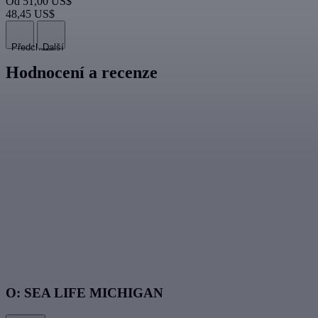
Od
51,00 US$
48,45 US$
Předchozí
Další
Hodnocení a recenze
O: SEA LIFE MICHIGAN