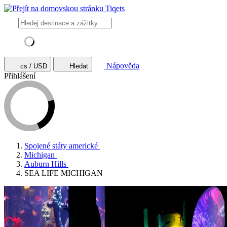
Nápověda
cs / USD
Hledat
Přihlášení
Spojené státy americké
Michigan
Auburn Hills
SEA LIFE MICHIGAN