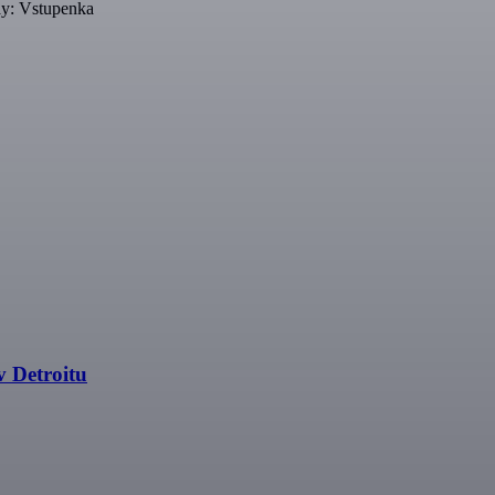
y: Vstupenka
 Detroitu