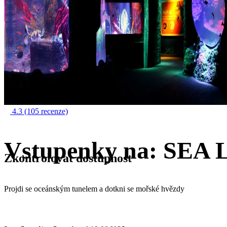
4.3
(105 recenze)
Vstupenky na: SE
Zkontrolovat dostupnost
Projdi se oceánským tunelem a dotkni se mořské hvězdy