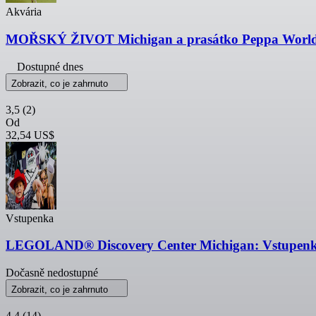
Akvária
MOŘSKÝ ŽIVOT Michigan a prasátko Peppa World 
Dostupné dnes
Zobrazit, co je zahrnuto
3,5
(2)
Od
32,54 US$
Vstupenka
LEGOLAND® Discovery Center Michigan: Vstupen
Dočasně nedostupné
Zobrazit, co je zahrnuto
4,4
(14)