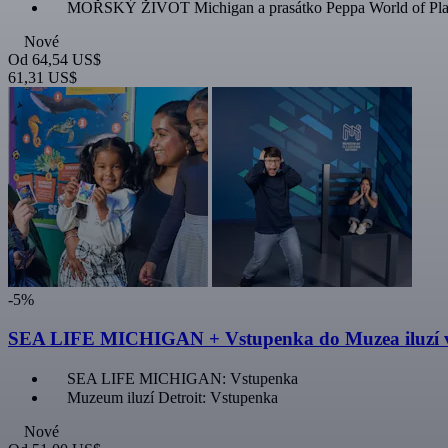
MOŘSKÝ ŽIVOT Michigan a prasátko Peppa World of Pla
Nové
Od
64,54 US$
61,31 US$
-5%
SEA LIFE MICHIGAN + Vstupenka do Muzea iluzí v
SEA LIFE MICHIGAN: Vstupenka
Muzeum iluzí Detroit: Vstupenka
Nové