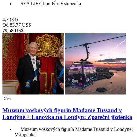
SEA LIFE Londýn: Vstupenka
4,7
(33)
Od
83,77 US$
79,58 US$
-5%
Muzeum voskových figurín Madame Tussaud v
Londýně + Lanovka na Londýn: Zpáteční jízdenka
Muzeum voskových figurín Madame Tussaud v Londýně:
Vstupenka