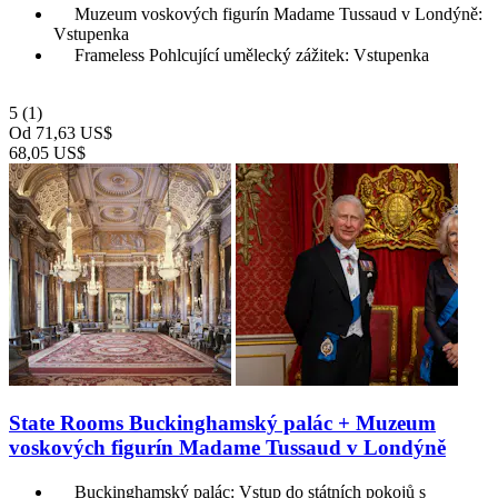
Muzeum voskových figurín Madame Tussaud v Londýně:
Vstupenka
Frameless Pohlcující umělecký zážitek: Vstupenka
5
(1)
Od
71,63 US$
68,05 US$
State Rooms Buckinghamský palác + Muzeum
voskových figurín Madame Tussaud v Londýně
Buckinghamský palác: Vstup do státních pokojů s