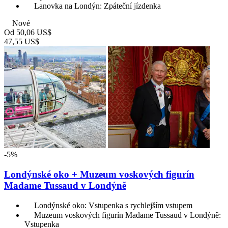
Lanovka na Londýn: Zpáteční jízdenka
Nové
Od
50,06 US$
47,55 US$
-5%
Londýnské oko + Muzeum voskových figurín
Madame Tussaud v Londýně
Londýnské oko: Vstupenka s rychlejším vstupem
Muzeum voskových figurín Madame Tussaud v Londýně:
Vstupenka