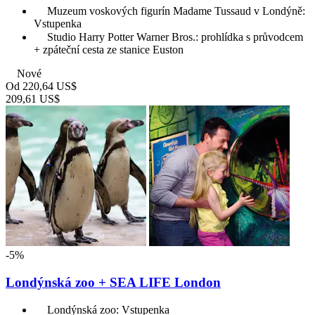
Muzeum voskových figurín Madame Tussaud v Londýně:
Vstupenka
Studio Harry Potter Warner Bros.: prohlídka s průvodcem
+ zpáteční cesta ze stanice Euston
Nové
Od
220,64 US$
209,61 US$
-5%
Londýnská zoo + SEA LIFE London
Londýnská zoo: Vstupenka