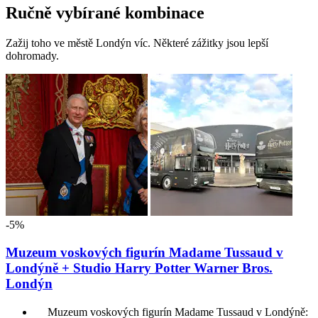
Ručně vybírané kombinace
Zažij toho ve městě Londýn víc. Některé zážitky jsou lepší
dohromady.
-5%
Muzeum voskových figurín Madame Tussaud v
Londýně + Studio Harry Potter Warner Bros.
Londýn
Muzeum voskových figurín Madame Tussaud v Londýně: