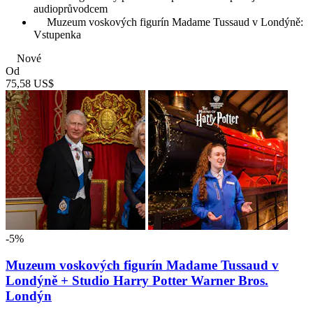
audioprůvodcem
Muzeum voskových figurín Madame Tussaud v Londýně:
Vstupenka
Nové
Od
75,58 US$
-5%
Muzeum voskových figurín Madame Tussaud v
Londýně + Studio Harry Potter Warner Bros.
Londýn