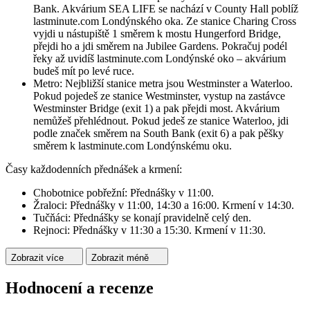
Bank. Akvárium SEA LIFE se nachází v County Hall poblíž
lastminute.com Londýnského oka. Ze stanice Charing Cross
vyjdi u nástupiště 1 směrem k mostu Hungerford Bridge,
přejdi ho a jdi směrem na Jubilee Gardens. Pokračuj podél
řeky až uvidíš lastminute.com Londýnské oko – akvárium
budeš mít po levé ruce.
Metro: Nejbližší stanice metra jsou Westminster a Waterloo.
Pokud pojedeš ze stanice Westminster, vystup na zastávce
Westminster Bridge (exit 1) a pak přejdi most. Akvárium
nemůžeš přehlédnout. Pokud jedeš ze stanice Waterloo, jdi
podle značek směrem na South Bank (exit 6) a pak pěšky
směrem k lastminute.com Londýnskému oku.
Časy každodenních přednášek a krmení:
Chobotnice pobřežní: Přednášky v 11:00.
Žraloci: Přednášky v 11:00, 14:30 a 16:00. Krmení v 14:30.
Tučňáci: Přednášky se konají pravidelně celý den.
Rejnoci: Přednášky v 11:30 a 15:30. Krmení v 11:30.
Zobrazit více
Zobrazit méně
Hodnocení a recenze