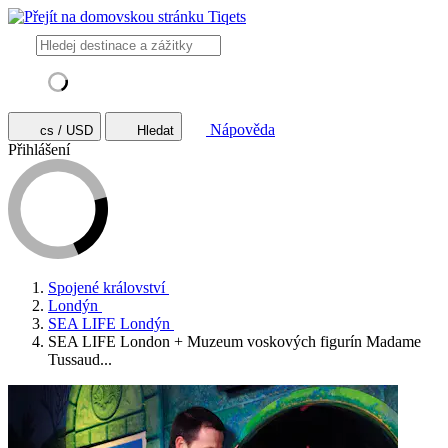
Nápověda
cs / USD
Hledat
Přihlášení
Spojené království
Londýn
SEA LIFE Londýn
SEA LIFE London + Muzeum voskových figurín Madame
Tussaud...