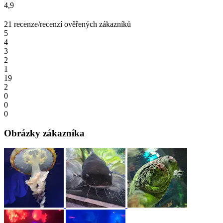
4,9
21 recenze/recenzí ověřených zákazníků
5
4
3
2
1
19
2
0
0
0
Obrázky zákazníka