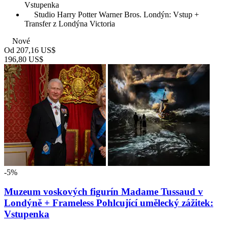
Vstupenka
Studio Harry Potter Warner Bros. Londýn: Vstup +
Transfer z Londýna Victoria
Nové
Od
207,16 US$
196,80 US$
-5%
Muzeum voskových figurín Madame Tussaud v
Londýně + Frameless Pohlcující umělecký zážitek:
Vstupenka