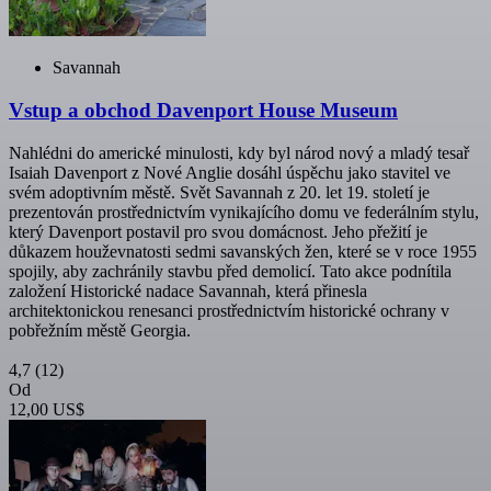
Savannah
Vstup a obchod Davenport House Museum
Nahlédni do americké minulosti, kdy byl národ nový a mladý tesař
Isaiah Davenport z Nové Anglie dosáhl úspěchu jako stavitel ve
svém adoptivním městě. Svět Savannah z 20. let 19. století je
prezentován prostřednictvím vynikajícího domu ve federálním stylu,
který Davenport postavil pro svou domácnost. Jeho přežití je
důkazem houževnatosti sedmi savanských žen, které se v roce 1955
spojily, aby zachránily stavbu před demolicí. Tato akce podnítila
založení Historické nadace Savannah, která přinesla
architektonickou renesanci prostřednictvím historické ochrany v
pobřežním městě Georgia.
4,7
(12)
Od
12,00 US$