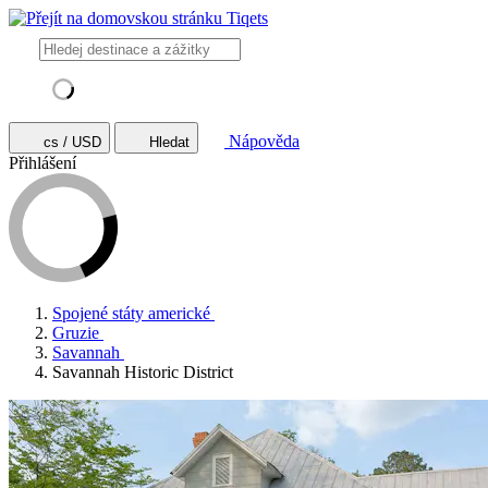
Nápověda
cs / USD
Hledat
Přihlášení
Spojené státy americké
Gruzie
Savannah
Savannah Historic District