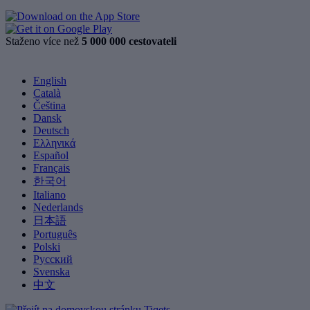
Staženo více než
5 000 000 cestovateli
English
Català
Čeština
Dansk
Deutsch
Ελληνικά
Español
Français
한국어
Italiano
Nederlands
日本語
Português
Polski
Русский
Svenska
中文