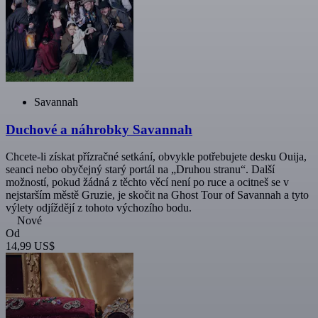
Savannah
Duchové a náhrobky Savannah
Chcete-li získat přízračné setkání, obvykle potřebujete desku Ouija,
seanci nebo obyčejný starý portál na „Druhou stranu“. Další
možností, pokud žádná z těchto věcí není po ruce a ocitneš se v
nejstarším městě Gruzie, je skočit na Ghost Tour of Savannah a tyto
výlety odjíždějí z tohoto výchozího bodu.
Nové
Od
14,99 US$