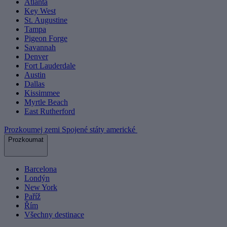
Atlanta
Key West
St. Augustine
Tampa
Pigeon Forge
Savannah
Denver
Fort Lauderdale
Austin
Dallas
Kissimmee
Myrtle Beach
East Rutherford
Prozkoumej zemi Spojené státy americké
Prozkoumat
Barcelona
Londýn
New York
Paříž
Řím
Všechny destinace