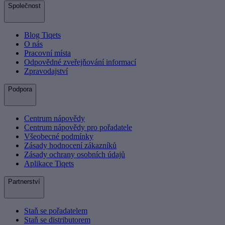
Společnost
Blog Tiqets
O nás
Pracovní místa
Odpovědné zveřejňování informací
Zpravodajství
Podpora
Centrum nápovědy
Centrum nápovědy pro pořadatele
Všeobecné podmínky
Zásady hodnocení zákazníků
Zásady ochrany osobních údajů
Aplikace Tiqets
Partnerství
Staň se pořadatelem
Staň se distributorem