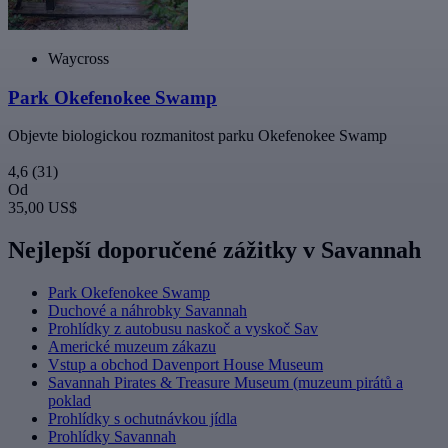
Waycross
Park Okefenokee Swamp
Objevte biologickou rozmanitost parku Okefenokee Swamp
4,6
(31)
Od
35,00 US$
Nejlepší doporučené zážitky v Savannah
Park Okefenokee Swamp
Duchové a náhrobky Savannah
Prohlídky z autobusu naskoč a vyskoč Sav
Americké muzeum zákazu
Vstup a obchod Davenport House Museum
Savannah Pirates & Treasure Museum (muzeum pirátů a
poklad
Prohlídky s ochutnávkou jídla
Prohlídky Savannah