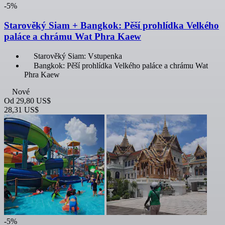
-5%
Starověký Siam + Bangkok: Pěší prohlídka Velkého
paláce a chrámu Wat Phra Kaew
Starověký Siam: Vstupenka
Bangkok: Pěší prohlídka Velkého paláce a chrámu Wat
Phra Kaew
Nové
Od
29,80 US$
28,31 US$
-5%