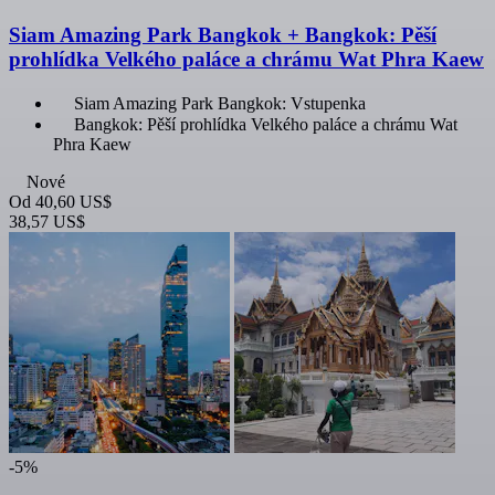
Siam Amazing Park Bangkok + Bangkok: Pěší
prohlídka Velkého paláce a chrámu Wat Phra Kaew
Siam Amazing Park Bangkok: Vstupenka
Bangkok: Pěší prohlídka Velkého paláce a chrámu Wat
Phra Kaew
Nové
Od
40,60 US$
38,57 US$
-5%