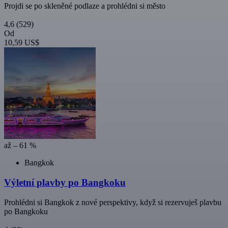
Projdi se po skleněné podlaze a prohlédni si město
4,6
(529)
Od
10,59 US$
až – 61 %
Bangkok
Výletní plavby po Bangkoku
Prohlédni si Bangkok z nové perspektivy, když si rezervuješ plavbu
po Bangkoku