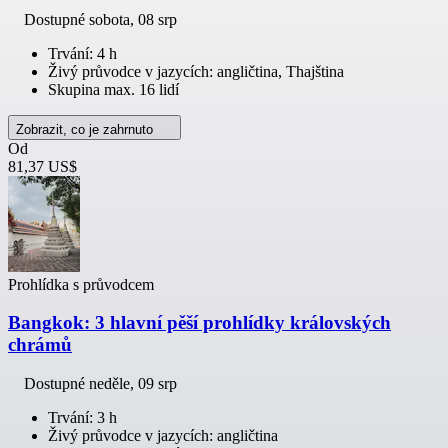
Dostupné
sobota, 08 srp
Trvání: 4 h
Živý průvodce v jazycích: angličtina, Thajština
Skupina max. 16 lidí
Zobrazit, co je zahrnuto
Od
81,37 US$
Prohlídka s průvodcem
Bangkok: 3 hlavní pěší prohlídky královských
chrámů
Dostupné
neděle, 09 srp
Trvání: 3 h
Živý průvodce v jazycích: angličtina