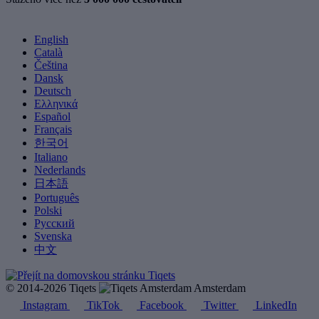
English
Català
Čeština
Dansk
Deutsch
Ελληνικά
Español
Français
한국어
Italiano
Nederlands
日本語
Português
Polski
Русский
Svenska
中文
© 2014-2026 Tiqets
Amsterdam
Instagram
TikTok
Facebook
Twitter
LinkedIn