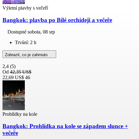
Výletní plavby s večeří
Bangkok: plavba po Bílé orchideji a večeře
Dostupné
sobota, 08 srp
Trvání: 2 h
Zobrazit, co je zahrnuto
2,4
(5)
Od
42,35 US$
22,69 US$
46
Prohlídky na kole
Bangkok: Prohlídka na kole se západem slunce +
večeře