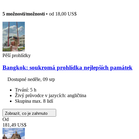
5 možnosti/možností
• od
18,00 US$
Pěší prohlídky
Bangkok: soukromá prohlídka nejlepších památek
Dostupné
neděle, 09 srp
Trvání: 5 h
Živý průvodce v jazycích: angličtina
Skupina max. 8 lidí
Zobrazit, co je zahrnuto
Od
181,49 US$