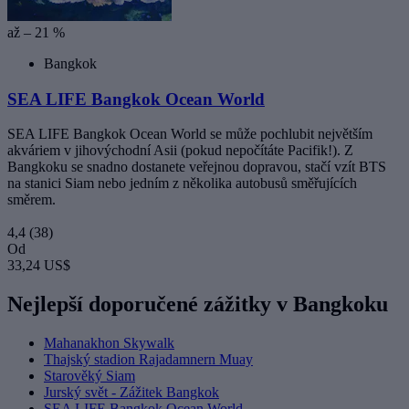
až – 21 %
Bangkok
SEA LIFE Bangkok Ocean World
SEA LIFE Bangkok Ocean World se může pochlubit největším
akváriem v jihovýchodní Asii (pokud nepočítáte Pacifik!). Z
Bangkoku se snadno dostanete veřejnou dopravou, stačí vzít BTS
na stanici Siam nebo jedním z několika autobusů směřujících
směrem.
4,4
(38)
Od
33,24 US$
Nejlepší doporučené zážitky v Bangkoku
Mahanakhon Skywalk
Thajský stadion Rajadamnern Muay
Starověký Siam
Jurský svět - Zážitek Bangkok
SEA LIFE Bangkok Ocean World