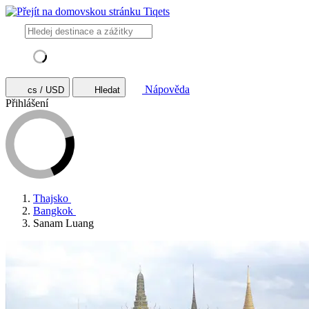
Nápověda
cs / USD
Hledat
Přihlášení
Thajsko
Bangkok
Sanam Luang