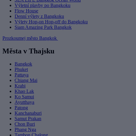
Výletní plavby po Bangkoku
Flow House
Denní výlety z Bangkoku
Výlety Hop-on Hop-off do Bangkoku
Siam Amazing Park Bangkok
Prozkoumej město Bangkok
Města v Thajsku
Bangkok
Phuket
Pattaya
Chiang Mai
Krabi
Khao Lak
Ko Samui
Ayutthaya
Patong
Kanchanaburi
Samut Prakan
Chon Buri
Phang Nga
Tambon Chalong