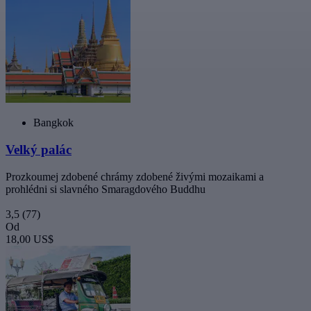
Bangkok
Velký palác
Prozkoumej zdobené chrámy zdobené živými mozaikami a
prohlédni si slavného Smaragdového Buddhu
3,5
(77)
Od
18,00 US$