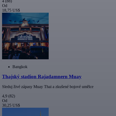
4
(88)
Od
18,75 US$
Bangkok
Thajský stadion Rajadamnern Muay
Sleduj živé zápasy Muay Thai a zkušené bojové umělce
4,9
(82)
Od
30,25 US$