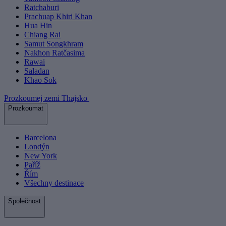
Ratchaburi
Prachuap Khiri Khan
Hua Hin
Chiang Rai
Samut Songkhram
Nakhon Ratčasima
Rawai
Saladan
Khao Sok
Prozkoumej zemi Thajsko
Prozkoumat
Barcelona
Londýn
New York
Paříž
Řím
Všechny destinace
Společnost