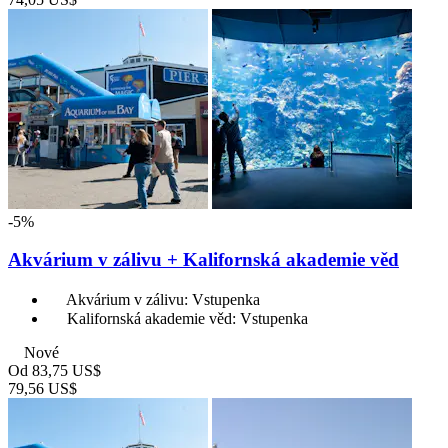
-5%
Akvárium v zálivu + Kalifornská akademie věd
Akvárium v zálivu: Vstupenka
Kalifornská akademie věd: Vstupenka
Nové
Od
83,75 US$
79,56 US$