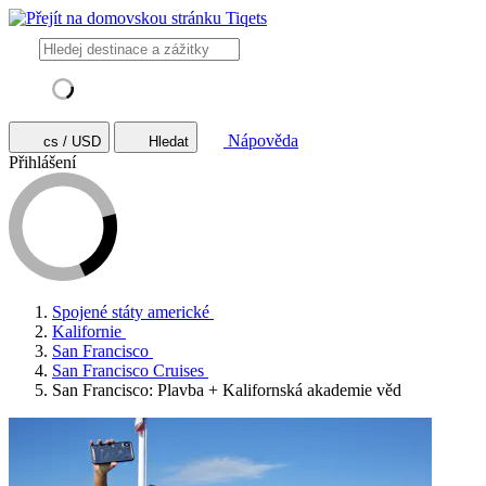
Nápověda
cs / USD
Hledat
Přihlášení
Spojené státy americké
Kalifornie
San Francisco
San Francisco Cruises
San Francisco: Plavba + Kalifornská akademie věd