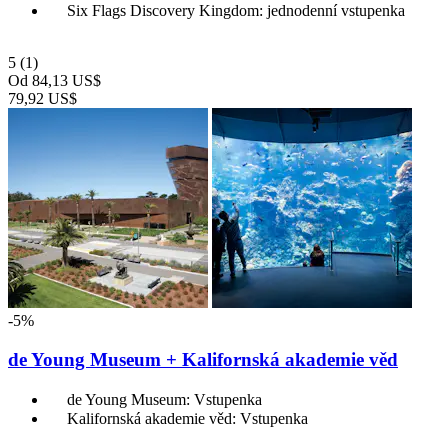
Six Flags Discovery Kingdom: jednodenní vstupenka
5
(1)
Od
84,13 US$
79,92 US$
-5%
de Young Museum + Kalifornská akademie věd
de Young Museum: Vstupenka
Kalifornská akademie věd: Vstupenka