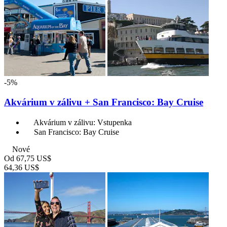
-5%
Akvárium v zálivu + San Francisco: Bay Cruise
Akvárium v zálivu: Vstupenka
San Francisco: Bay Cruise
Nové
Od
67,75 US$
64,36 US$