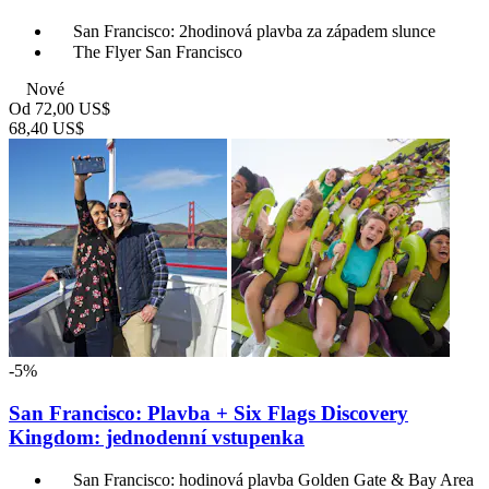
San Francisco: 2hodinová plavba za západem slunce
The Flyer San Francisco
Nové
Od
72,00 US$
68,40 US$
-5%
San Francisco: Plavba + Six Flags Discovery
Kingdom: jednodenní vstupenka
San Francisco: hodinová plavba Golden Gate & Bay Area