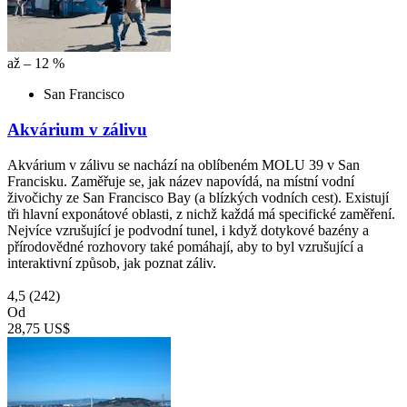
až – 12 %
San Francisco
Akvárium v zálivu
Akvárium v zálivu se nachází na oblíbeném MOLU 39 v San
Francisku. Zaměřuje se, jak název napovídá, na místní vodní
živočichy ze San Francisco Bay (a blízkých vodních cest). Existují
tři hlavní exponátové oblasti, z nichž každá má specifické zaměření.
Nejvíce vzrušující je podvodní tunel, i když dotykové bazény a
přírodovědné rozhovory také pomáhají, aby to byl vzrušující a
interaktivní způsob, jak poznat záliv.
4,5
(242)
Od
28,75 US$