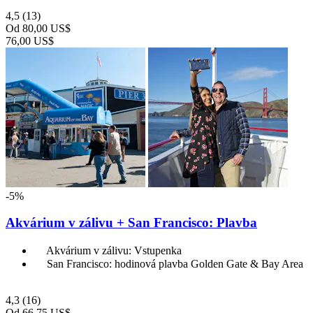
4,5
(13)
Od
80,00 US$
76,00 US$
-5%
Akvárium v zálivu + San Francisco: Plavba
Akvárium v zálivu: Vstupenka
San Francisco: hodinová plavba Golden Gate & Bay Area
4,3
(16)
Od
66,75 US$