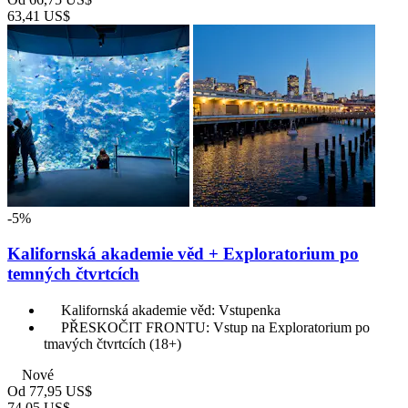
63,41 US$
-5%
Kalifornská akademie věd + Exploratorium po
temných čtvrtcích
Kalifornská akademie věd: Vstupenka
PŘESKOČIT FRONTU: Vstup na Exploratorium po
tmavých čtvrtcích (18+)
Nové
Od
77,95 US$
74,05 US$