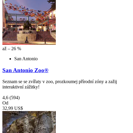
až – 26 %
San Antonio
San Antonio Zoo®
Seznam se se zvířaty v zoo, prozkoumej přírodní zóny a zažij
interaktivní zážitky!
4,6
(594)
Od
32,99 US$