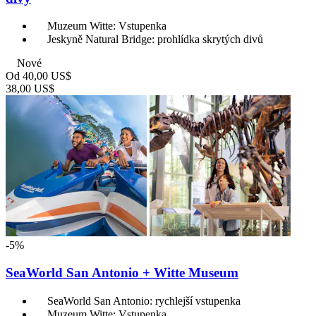
Muzeum Witte: Vstupenka
Jeskyně Natural Bridge: prohlídka skrytých divů
Nové
Od
40,00 US$
38,00 US$
-5%
SeaWorld San Antonio + Witte Museum
SeaWorld San Antonio: rychlejší vstupenka
Muzeum Witte: Vstupenka