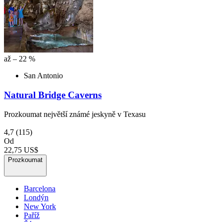
až – 22 %
San Antonio
Natural Bridge Caverns
Prozkoumat největší známé jeskyně v Texasu
4,7
(115)
Od
22,75 US$
Prozkoumat
Barcelona
Londýn
New York
Paříž