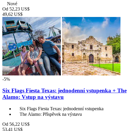
Nové
Od
52,23 US$
49,62 US$
-5%
Six Flags Fiesta Texas: jednodenní vstupenka + The
Alamo: Vstup na výstavu
Six Flags Fiesta Texas: jednodenní vstupenka
The Alamo: Příspěvek na výstavu
Od
56,22 US$
53,41 US$