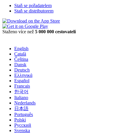
Staň se pořadatelem
Staň se distributorem
Staženo více než
5 000 000 cestovateli
English
Català
Čeština
Dansk
Deutsch
Ελληνικά
Español
Français
한국어
Italiano
Nederlands
日本語
Português
Polski
Русский
Svenska