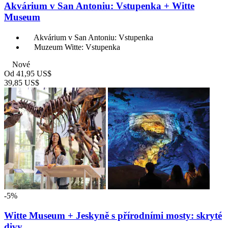
Akvárium v San Antoniu: Vstupenka + Witte
Museum
Akvárium v San Antoniu: Vstupenka
Muzeum Witte: Vstupenka
Nové
Od
41,95 US$
39,85 US$
-5%
Witte Museum + Jeskyně s přírodními mosty: skryté
divy