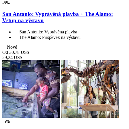
-5%
San Antonio: Vyprávěná plavba + The Alamo:
Vstup na výstavu
San Antonio: Vyprávěná plavba
The Alamo: Příspěvek na výstavu
Nové
Od
30,78 US$
29,24 US$
-5%