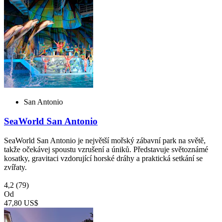
San Antonio
SeaWorld San Antonio
SeaWorld San Antonio je největší mořský zábavní park na světě,
takže očekávej spoustu vzrušení a úniků. Představuje světoznámé
kosatky, gravitaci vzdorující horské dráhy a praktická setkání se
zvířaty.
4,2
(79)
Od
47,80 US$