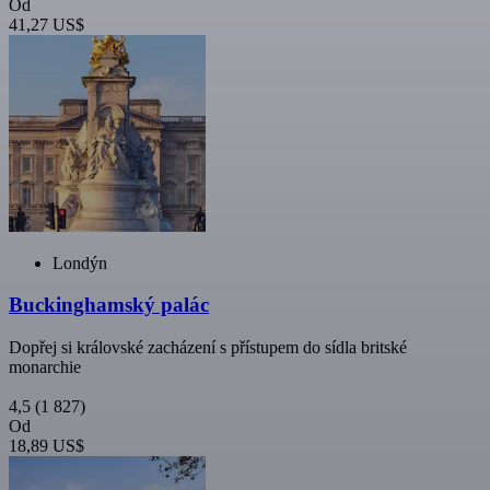
Od
41,27 US$
Londýn
Buckinghamský palác
Dopřej si královské zacházení s přístupem do sídla britské
monarchie
4,5
(1 827)
Od
18,89 US$