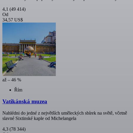
4,1
(49 414)
Od
34,57 US$
až – 46 %
Řím
Vatikánská muzea
Nahlédni do jedné z největších uměleckých sbírek na světě, včetně
slavné Sixtinské kaple od Michelangela
4,3
(78 344)