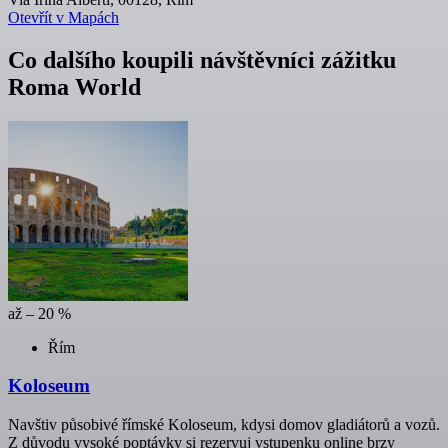
Otevřít v Mapách
Co dalšího koupili návštěvníci zážitku
Roma World
až – 20 %
Řím
Koloseum
Navštiv působivé římské Koloseum, kdysi domov gladiátorů a vozů.
Z důvodu vysoké poptávky si rezervuj vstupenku online brzy