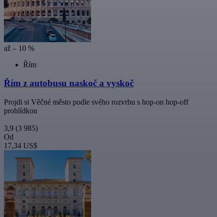
až – 10 %
Řím
Řím z autobusu naskoč a vyskoč
Projdi si Věčné město podle svého rozvrhu s hop-on hop-off
prohlídkou
3,9
(3 985)
Od
17,34 US$