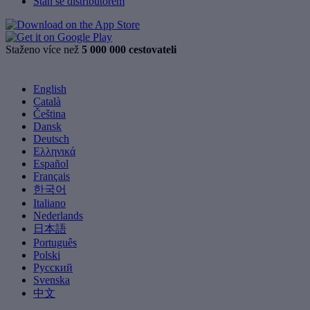
Staň se distributorem
Staženo více než
5 000 000 cestovateli
English
Català
Čeština
Dansk
Deutsch
Ελληνικά
Español
Français
한국어
Italiano
Nederlands
日本語
Português
Polski
Русский
Svenska
中文