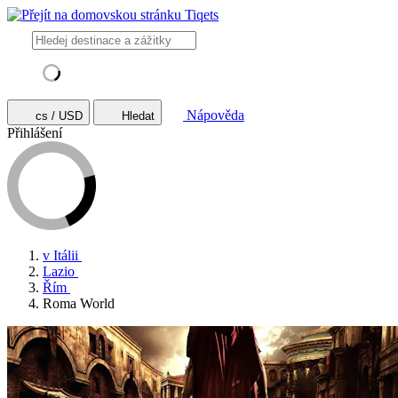
Nápověda
cs / USD
Hledat
Přihlášení
v Itálii
Lazio
Řím
Roma World