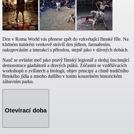
Den v Roma World vás přenese zpět do vzkvétající římské říše. Na
klidném italském venkově strávíš den jídlem, farmařením,
nakupováním a interakcí s přírodou, stejně jako v dávných dobách.
Nauč se ovládat meč jako pravý římský legionář a sleduj fascinující
demonstrace gladiátorů a dravých ptáků. Zúčastni se vzdělávacích
workshopů o zvířatech a biologii, objev principy a chutě tradičního
římského jídla a mnoho dalšího v tomto kouzelném historickém
zábavním parku.
Otevírací doba