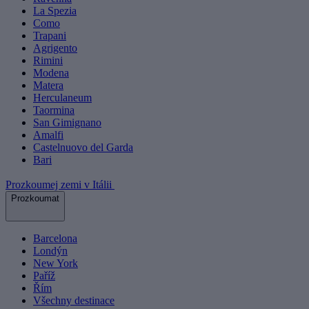
La Spezia
Como
Trapani
Agrigento
Rimini
Modena
Matera
Herculaneum
Taormina
San Gimignano
Amalfi
Castelnuovo del Garda
Bari
Prozkoumej zemi v Itálii
Prozkoumat
Barcelona
Londýn
New York
Paříž
Řím
Všechny destinace