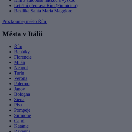
Řím z autobusu naskoč a vyskoč
Letištní přeprava Řím (Fiumicino)
Bazilika Santa Maria Maggiore
Prozkoumej město Řím
Města v Itálii
Řím
Benátky
Florencie
Milán
Neapol
Turín
Verona
Palermo
Janov
Bologna
Siena
Pisa
Pompeje
Sirmione
Capri
Katánie
Ravenna