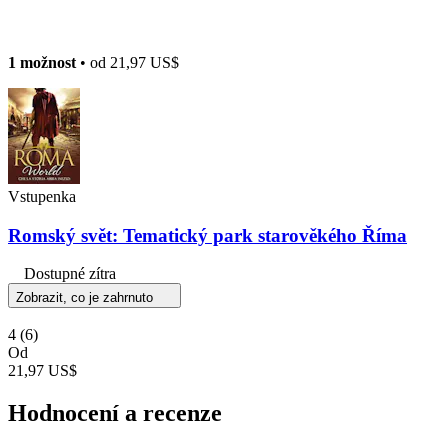
1 možnost
• od
21,97 US$
Vstupenka
Romský svět: Tematický park starověkého Říma
Dostupné zítra
Zobrazit, co je zahrnuto
4
(6)
Od
21,97 US$
Hodnocení a recenze