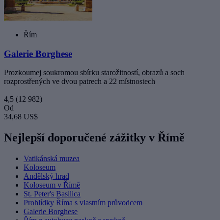
Řím
Galerie Borghese
Prozkoumej soukromou sbírku starožitností, obrazů a soch
rozprostřených ve dvou patrech a 22 místnostech
4,5
(12 982)
Od
34,68 US$
Nejlepší doporučené zážitky v Římě
Vatikánská muzea
Koloseum
Andělský hrad
Koloseum v Římě
St. Peter's Basilica
Prohlídky Říma s vlastním průvodcem
Galerie Borghese