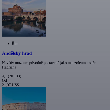
Řím
Andělský hrad
Navštiv muzeum původně postavené jako mauzoleum císaře
Hadriána
4,1
(20 133)
Od
21,97 US$