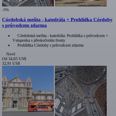
-5%
Córdobská mešita - katedrála + Prohlídka Córdoby
s průvodcem zdarma
Córdobská mešita - katedrála: Prohlídka s průvodcem +
Vstupenka s přeskočením fronty
Prohlídka Córdoby s průvodcem zdarma
Nové
Od
34,65 US$
32,91 US$