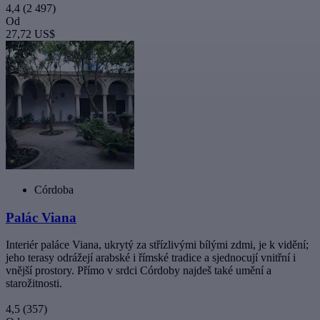
4,4
(2 497)
Od
27,72 US$
Córdoba
Palác Viana
Interiér paláce Viana, ukrytý za střízlivými bílými zdmi, je k vidění;
jeho terasy odrážejí arabské i římské tradice a sjednocují vnitřní i
vnější prostory. Přímo v srdci Córdoby najdeš také umění a
starožitnosti.
4,5
(357)