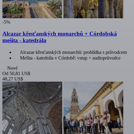
-5%
Alcazar křesťanských monarchů + Córdobská
mešita - katedrála
Alcazar křesťanských monarchů: prohlídka s průvodcem
Mešita - katedrála v Córdobě: vstup + audioprůvodce
Nové
Od
50,81 US$
48,27 US$