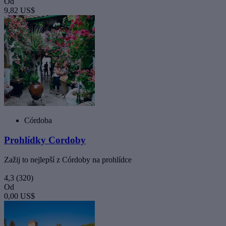
Od
9,82 US$
Córdoba
Prohlídky Cordoby
Zažij to nejlepší z Córdoby na prohlídce
4,3
(320)
Od
0,00 US$