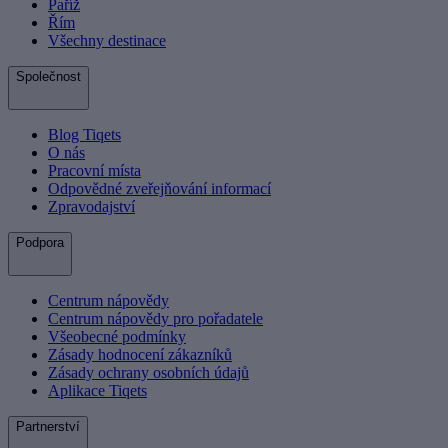
Paříž
Řím
Všechny destinace
Společnost
Blog Tiqets
O nás
Pracovní místa
Odpovědné zveřejňování informací
Zpravodajství
Podpora
Centrum nápovědy
Centrum nápovědy pro pořadatele
Všeobecné podmínky
Zásady hodnocení zákazníků
Zásady ochrany osobních údajů
Aplikace Tiqets
Partnerství