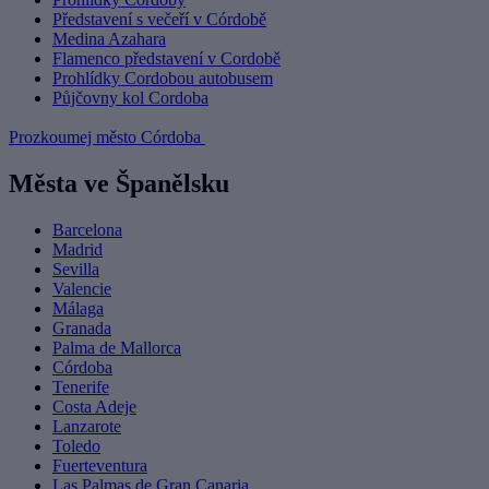
Představení s večeří v Córdobě
Medina Azahara
Flamenco představení v Cordobě
Prohlídky Cordobou autobusem
Půjčovny kol Cordoba
Prozkoumej město Córdoba
Města ve Španělsku
Barcelona
Madrid
Sevilla
Valencie
Málaga
Granada
Palma de Mallorca
Córdoba
Tenerife
Costa Adeje
Lanzarote
Toledo
Fuerteventura
Las Palmas de Gran Canaria