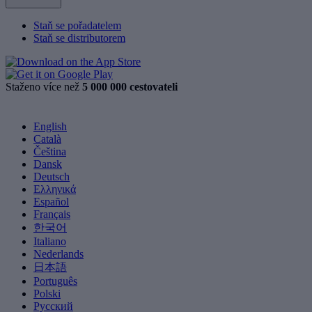
Staň se pořadatelem
Staň se distributorem
Staženo více než
5 000 000 cestovateli
English
Català
Čeština
Dansk
Deutsch
Ελληνικά
Español
Français
한국어
Italiano
Nederlands
日本語
Português
Polski
Русский