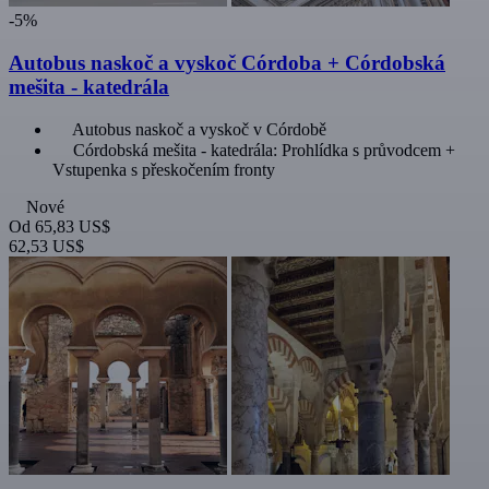
-5%
Autobus naskoč a vyskoč Córdoba + Córdobská
mešita - katedrála
Autobus naskoč a vyskoč v Córdobě
Córdobská mešita - katedrála: Prohlídka s průvodcem +
Vstupenka s přeskočením fronty
Nové
Od
65,83 US$
62,53 US$