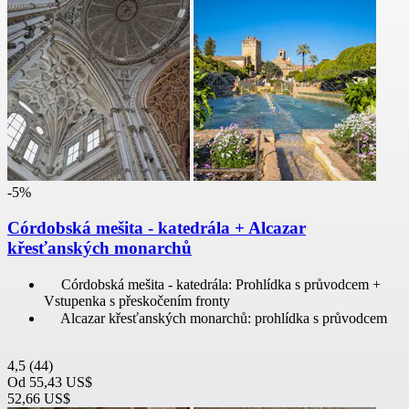
-5%
Córdobská mešita - katedrála + Alcazar
křesťanských monarchů
Córdobská mešita - katedrála: Prohlídka s průvodcem +
Vstupenka s přeskočením fronty
Alcazar křesťanských monarchů: prohlídka s průvodcem
4,5
(44)
Od
55,43 US$
52,66 US$