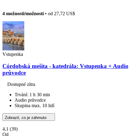
4 možnosti/možností
• od
27,72 US$
Vstupenka
Córdobská mešita - katedrála: Vstupenka + Audio
průvodce
Dostupné zítra
Trvání: 1 h 30 min
Audio průvodce
Skupina max. 10 lidí
Zobrazit, co je zahrnuto
4,1
(39)
Od