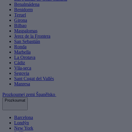
Benalmádena
Benidorm
Teruel
Girona
Bilbao
Maspalomas
Jerez de la Frontera
San Sebastián
Ronda
Marbella
La Orotava
Cádiz
Vila-seca
Segovia
Sant Cugat del Vallès
Manresa
Prozkoumej zemi Španělsko
Prozkoumat
Barcelona
Londýn
New York