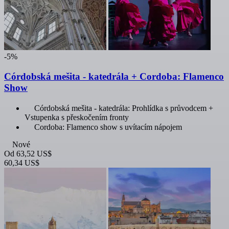
-5%
Córdobská mešita - katedrála + Cordoba: Flamenco
Show
Córdobská mešita - katedrála: Prohlídka s průvodcem +
Vstupenka s přeskočením fronty
Cordoba: Flamenco show s uvítacím nápojem
Nové
Od
63,52 US$
60,34 US$