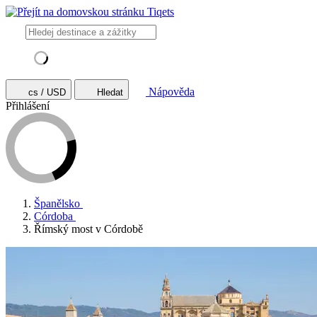
Nápověda
cs / USD
Hledat
Přihlášení
Španělsko
Córdoba
Římský most v Córdobě