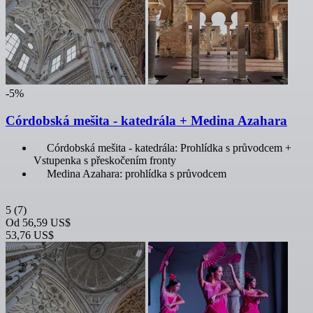
-5%
Córdobská mešita - katedrála + Medina Azahara
Córdobská mešita - katedrála: Prohlídka s průvodcem +
Vstupenka s přeskočením fronty
Medina Azahara: prohlídka s průvodcem
5
(7)
Od
56,59 US$
53,76 US$