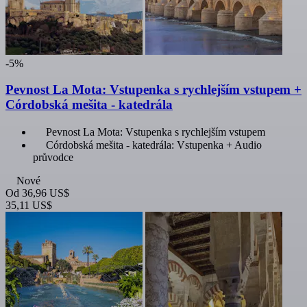
-5%
Pevnost La Mota: Vstupenka s rychlejším vstupem +
Córdobská mešita - katedrála
Pevnost La Mota: Vstupenka s rychlejším vstupem
Córdobská mešita - katedrála: Vstupenka + Audio
průvodce
Nové
Od
36,96 US$
35,11 US$