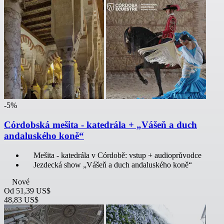
-5%
Córdobská mešita - katedrála + „Vášeň a duch
andaluského koně“
Mešita - katedrála v Córdobě: vstup + audioprůvodce
Jezdecká show „Vášeň a duch andaluského koně“
Nové
Od
51,39 US$
48,83 US$