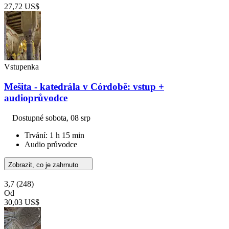
27,72 US$
Vstupenka
Mešita - katedrála v Córdobě: vstup +
audioprůvodce
Dostupné
sobota, 08 srp
Trvání: 1 h 15 min
Audio průvodce
Zobrazit, co je zahrnuto
3,7
(248)
Od
30,03 US$