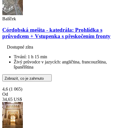
Balíček
Córdobská mešita - katedrála: Prohlídka s
průvodcem + Vstupenka s přeskočením fronty
Dostupné zítra
Trvání: 1 h 15 min
Živý průvodce v jazycích: angličtina, francouzština,
španělština
Zobrazit, co je zahrnuto
4,6
(1 065)
Od
34,65 US$