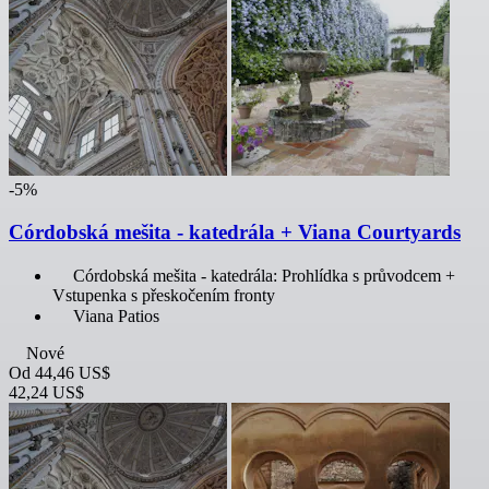
-5%
Córdobská mešita - katedrála + Viana Courtyards
Córdobská mešita - katedrála: Prohlídka s průvodcem +
Vstupenka s přeskočením fronty
Viana Patios
Nové
Od
44,46 US$
42,24 US$