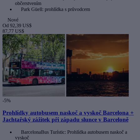
občerstvením
Park Güell: prohlídka s průvodcem
Nové
Od
92,39 US$
87,77 US$
-5%
Prohlídky autobusem naskoč a vyskoč Barcelona +
Jachtařský zážitek při západu slunce v Barceloně
BarcelonaBus Turístic: Prohlídka autobusem naskoč a
vyskoč