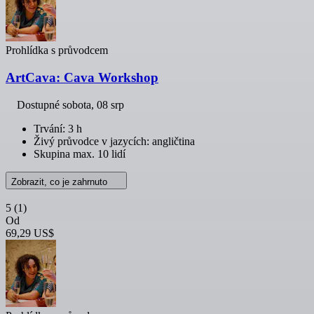
Prohlídka s průvodcem
ArtCava: Cava Workshop
Dostupné
sobota, 08 srp
Trvání: 3 h
Živý průvodce v jazycích: angličtina
Skupina max. 10 lidí
Zobrazit, co je zahrnuto
5
(1)
Od
69,29 US$