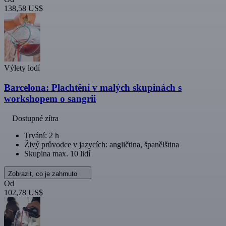
138,58 US$
Výlety lodí
Barcelona: Plachtění v malých skupinách s
workshopem o sangrii
Dostupné zítra
Trvání: 2 h
Živý průvodce v jazycích: angličtina, španělština
Skupina max. 10 lidí
Zobrazit, co je zahrnuto
Od
102,78 US$