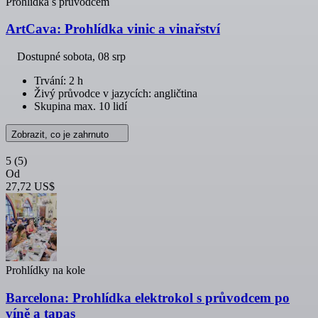
Prohlídka s průvodcem
ArtCava: Prohlídka vinic a vinařství
Dostupné
sobota, 08 srp
Trvání: 2 h
Živý průvodce v jazycích: angličtina
Skupina max. 10 lidí
Zobrazit, co je zahrnuto
5
(5)
Od
27,72 US$
Prohlídky na kole
Barcelona: Prohlídka elektrokol s průvodcem po
víně a tapas