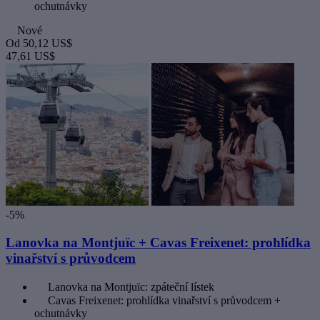
ochutnávky
Nové
Od
50,12 US$
47,61 US$
-5%
Lanovka na Montjuïc + Cavas Freixenet: prohlídka
vinařství s průvodcem
Lanovka na Montjuïc: zpáteční lístek
Cavas Freixenet: prohlídka vinařství s průvodcem +
ochutnávky