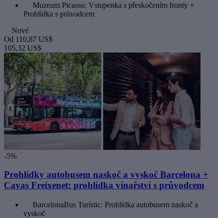
Muzeum Picasso: Vstupenka s přeskočením fronty +
Prohlídka s průvodcem
Nové
Od
110,87 US$
105,32 US$
-5%
Prohlídky autobusem naskoč a vyskoč Barcelona +
Cavas Freixenet: prohlídka vinařství s průvodcem
BarcelonaBus Turístic: Prohlídka autobusem naskoč a
vyskoč