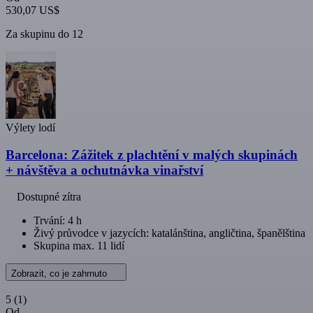
530,07 US$
Za skupinu do 12
Výlety lodí
Barcelona: Zážitek z plachtění v malých skupinách
+ návštěva a ochutnávka vinařství
Dostupné zítra
Trvání: 4 h
Živý průvodce v jazycích: katalánština, angličtina, španělština
Skupina max. 11 lidí
Zobrazit, co je zahrnuto
5
(1)
Od