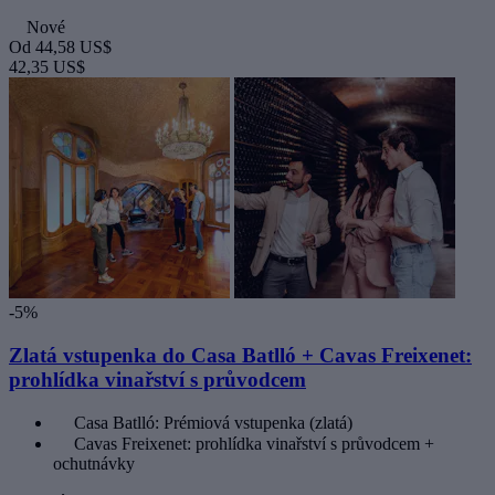
Nové
Od
44,58 US$
42,35 US$
-5%
Zlatá vstupenka do Casa Batlló + Cavas Freixenet:
prohlídka vinařství s průvodcem
Casa Batlló: Prémiová vstupenka (zlatá)
Cavas Freixenet: prohlídka vinařství s průvodcem +
ochutnávky