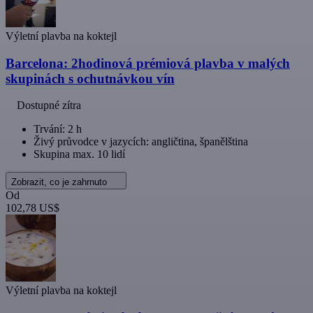
Výletní plavba na koktejl
Barcelona: 2hodinová prémiová plavba v malých
skupinách s ochutnávkou vín
Dostupné zítra
Trvání: 2 h
Živý průvodce v jazycích: angličtina, španělština
Skupina max. 10 lidí
Zobrazit, co je zahrnuto
Od
102,78 US$
Výletní plavba na koktejl