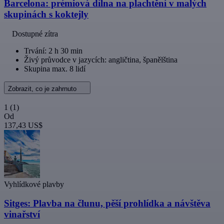
Barcelona: prémiová dílna na plachtění v malých
skupinách s koktejly
Dostupné zítra
Trvání: 2 h 30 min
Živý průvodce v jazycích: angličtina, španělština
Skupina max. 8 lidí
Zobrazit, co je zahrnuto
1
(1)
Od
137,43 US$
Vyhlídkové plavby
Sitges: Plavba na člunu, pěší prohlídka a návštěva
vinařství