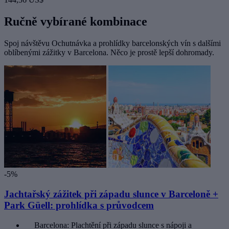
Ručně vybírané kombinace
Spoj návštěvu Ochutnávka a prohlídky barcelonských vín s dalšími
oblíbenými zážitky v Barcelona. Něco je prostě lepší dohromady.
-5%
Jachtařský zážitek při západu slunce v Barceloně +
Park Güell: prohlídka s průvodcem
Barcelona: Plachtění při západu slunce s nápoji a