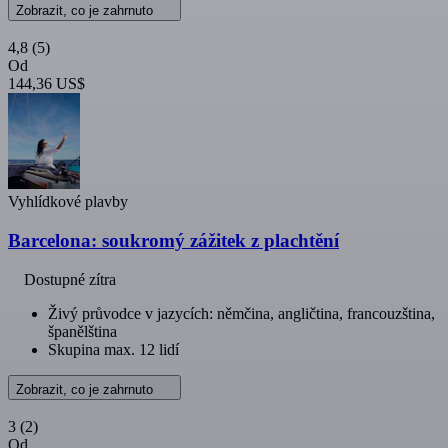
Zobrazit, co je zahrnuto
4,8
(5)
Od
144,36 US$
Vyhlídkové plavby
Barcelona: soukromý zážitek z plachtění
Dostupné zítra
Živý průvodce v jazycích: němčina, angličtina, francouzština,
španělština
Skupina max. 12 lidí
Zobrazit, co je zahrnuto
3
(2)
Od