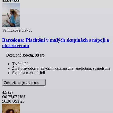
45,04 US$
Vyhlídkové plavby
Barcelona: Plachtění v malých skupinách s nápoji a
občerstvením
Dostupné
sobota, 08 srp
Trvání: 2 h
Živý průvodce v jazycích: katalánština, angličtina, španělština
Skupina max. 11 lidí
Zobrazit, co je zahrnuto
4,5
(2)
Od
75,07 US$
56,30 US$
25