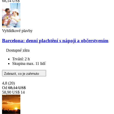
68,14 US$
Vyhlídkové plavby
Barcelona: denní plachtění s nápoji a občerstvením
Dostupné zítra
Trvání: 2 h
Skupina max. 11 lidí
Zobrazit, co je zahrnuto
4,8
(20)
Od
68,14 US$
58,90 US$
14