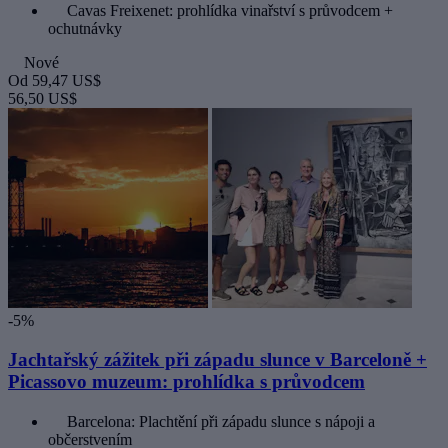
Cavas Freixenet: prohlídka vinařství s průvodcem +
ochutnávky
Nové
Od
59,47 US$
56,50 US$
-5%
Jachtařský zážitek při západu slunce v Barceloně +
Picassovo muzeum: prohlídka s průvodcem
Barcelona: Plachtění při západu slunce s nápoji a
občerstvením