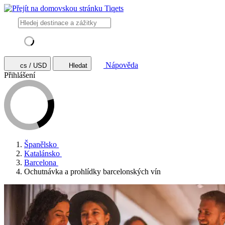
Nápověda
cs / USD
Hledat
Přihlášení
Španělsko
Katalánsko
Barcelona
Ochutnávka a prohlídky barcelonských vín