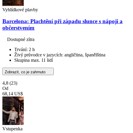
Vyhlídkové plavby
Barcelona: Plachtění při západu slunce s nápoji a
občerstvením
Dostupné zítra
Trvání: 2 h
Živý průvodce v jazycích: angličtina, španělština
Skupina max. 11 lidí
Zobrazit, co je zahrnuto
4,8
(23)
Od
68,14 US$
Vstupenka