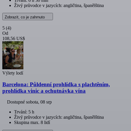
Trvání: 6 h 30 min
Živý průvodce v jazycích: angličtina, španělština
Zobrazit, co je zahrnuto
5
(4)
Od
108,56 US$
Výlety lodí
Barcelona: Půldenní prohlídka s plachtěním,
prohlídka vinic a ochutnávka vína
Dostupné
sobota, 08 srp
Trvání: 5 h
Živý průvodce v jazycích: angličtina, španělština
Skupina max. 8 lidí