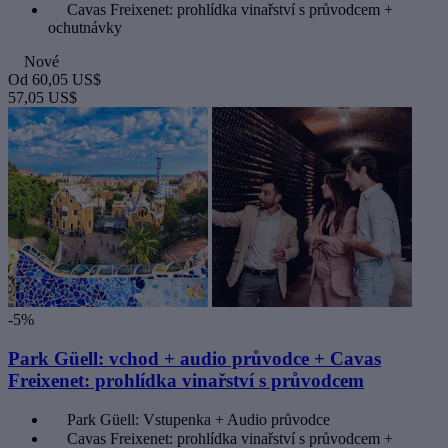
Cavas Freixenet: prohlídka vinařství s průvodcem +
ochutnávky
Nové
Od
60,05 US$
57,05 US$
-5%
Park Güell: vchod + audio průvodce + Cavas
Freixenet: prohlídka vinařství s průvodcem
Park Güell: Vstupenka + Audio průvodce
Cavas Freixenet: prohlídka vinařství s průvodcem +