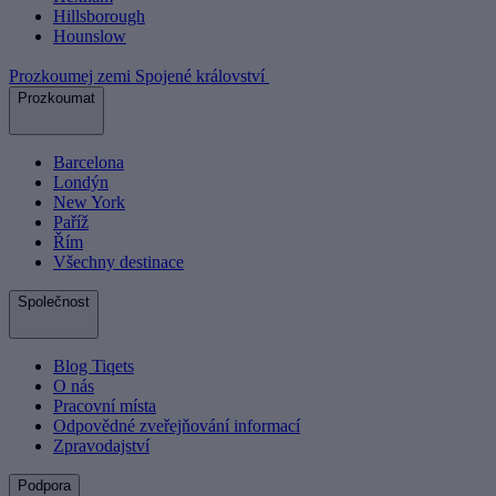
Hillsborough
Hounslow
Prozkoumej zemi Spojené království
Prozkoumat
Barcelona
Londýn
New York
Paříž
Řím
Všechny destinace
Společnost
Blog Tiqets
O nás
Pracovní místa
Odpovědné zveřejňování informací
Zpravodajství
Podpora