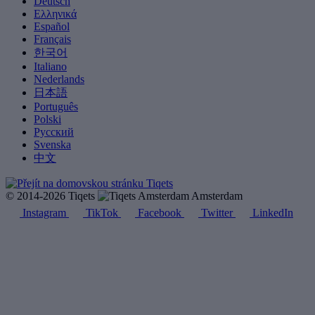
Deutsch
Ελληνικά
Español
Français
한국어
Italiano
Nederlands
日本語
Português
Polski
Русский
Svenska
中文
© 2014-2026 Tiqets
Amsterdam
Instagram
TikTok
Facebook
Twitter
LinkedIn