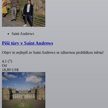
Saint Andrews
Pěší túry v Saint Andrews
Objev to nejlepší ze Saint Andrews se zábavnou prohlídkou města!
4,1
(7)
Od
18,89 US$