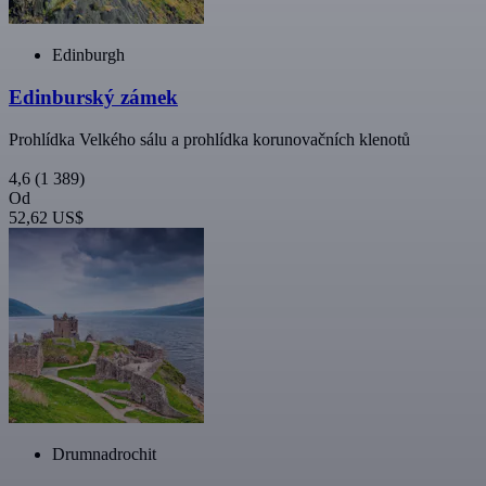
Edinburgh
Edinburský zámek
Prohlídka Velkého sálu a prohlídka korunovačních klenotů
4,6
(1 389)
Od
52,62 US$
Drumnadrochit