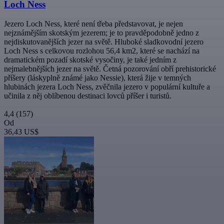
Loch Ness
Jezero Loch Ness, které není třeba představovat, je nejen
nejznámějším skotským jezerem; je to pravděpodobně jedno z
nejdiskutovanějších jezer na světě. Hluboké sladkovodní jezero
Loch Ness s celkovou rozlohou 56,4 km2, které se nachází na
dramatickém pozadí skotské vysočiny, je také jedním z
nejmalebnějších jezer na světě. Četná pozorování obří prehistorické
příšery (láskyplně známé jako Nessie), která žije v temných
hlubinách jezera Loch Ness, zvěčnila jezero v populární kultuře a
učinila z něj oblíbenou destinaci lovců příšer i turistů.
4,4
(157)
Od
36,43 US$