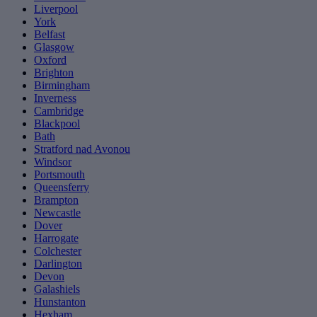
Liverpool
York
Belfast
Glasgow
Oxford
Brighton
Birmingham
Inverness
Cambridge
Blackpool
Bath
Stratford nad Avonou
Windsor
Portsmouth
Queensferry
Brampton
Newcastle
Dover
Harrogate
Colchester
Darlington
Devon
Galashiels
Hunstanton
Hexham