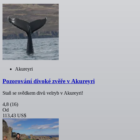
Akureyri
Pozorování divoké zvěře v Akureyri
Staň se svědkem divů velryb v Akureyri!
4,8
(16)
Od
113,43 US$