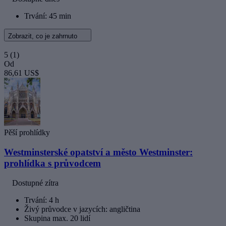
Trvání: 45 min
Zobrazit, co je zahrnuto
5
(1)
Od
86,61 US$
Pěší prohlídky
Westminsterské opatství a město Westminster:
prohlídka s průvodcem
Dostupné zítra
Trvání: 4 h
Živý průvodce v jazycích: angličtina
Skupina max. 20 lidí