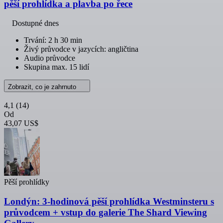
pěší prohlídka a plavba po řece
Dostupné dnes
Trvání: 2 h 30 min
Živý průvodce v jazycích: angličtina
Audio průvodce
Skupina max. 15 lidí
Zobrazit, co je zahrnuto
4,1
(14)
Od
43,07 US$
Pěší prohlídky
Londýn: 3-hodinová pěší prohlídka Westminsteru s
průvodcem + vstup do galerie The Shard Viewing