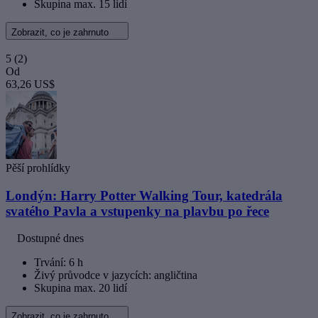
Skupina max. 15 lidí
Zobrazit, co je zahrnuto
5
(2)
Od
63,26 US$
Pěší prohlídky
Londýn: Harry Potter Walking Tour, katedrála
svatého Pavla a vstupenky na plavbu po řece
Dostupné dnes
Trvání: 6 h
Živý průvodce v jazycích: angličtina
Skupina max. 20 lidí
Zobrazit, co je zahrnuto