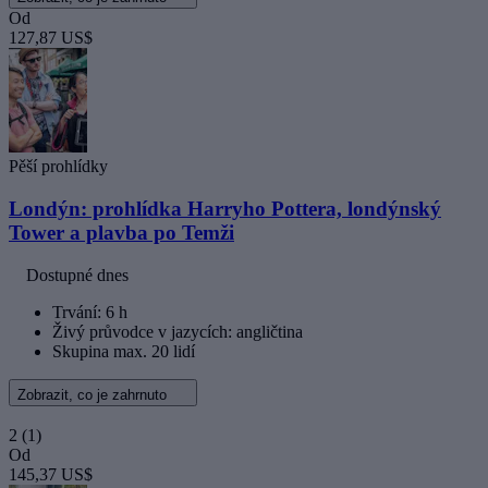
Od
127,87 US$
Pěší prohlídky
Londýn: prohlídka Harryho Pottera, londýnský
Tower a plavba po Temži
Dostupné dnes
Trvání: 6 h
Živý průvodce v jazycích: angličtina
Skupina max. 20 lidí
Zobrazit, co je zahrnuto
2
(1)
Od
145,37 US$