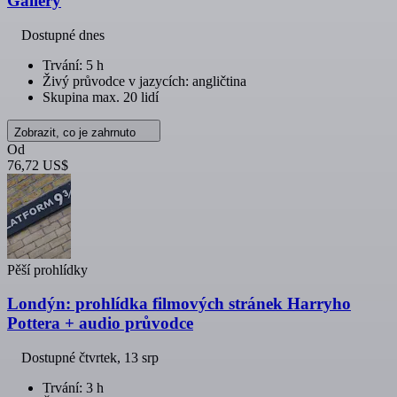
Gallery
Dostupné dnes
Trvání: 5 h
Živý průvodce v jazycích: angličtina
Skupina max. 20 lidí
Zobrazit, co je zahrnuto
Od
76,72 US$
Pěší prohlídky
Londýn: prohlídka filmových stránek Harryho
Pottera + audio průvodce
Dostupné
čtvrtek, 13 srp
Trvání: 3 h