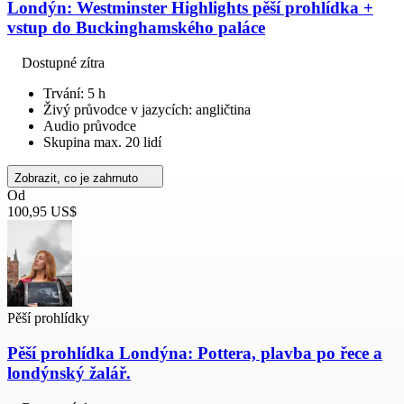
Londýn: Westminster Highlights pěší prohlídka +
vstup do Buckinghamského paláce
Dostupné zítra
Trvání: 5 h
Živý průvodce v jazycích: angličtina
Audio průvodce
Skupina max. 20 lidí
Zobrazit, co je zahrnuto
Od
100,95 US$
Pěší prohlídky
Pěší prohlídka Londýna: Pottera, plavba po řece a
londýnský žalář.