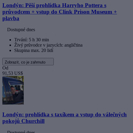
Londýn: Pěší prohlídka Harryho Pottera s
průvodcem + vstup do Clink Prison Museum +
plavba
Dostupné dnes
Trvání: 5 h 30 min
Živý průvodce v jazycích: angličtina
Skupina max. 20 lidí
Zobrazit, co je zahrnuto
Od
91,53 US$
Londýn: prohlídka s taxíkem a vstup do válečných
pokojů Churchill
Dostupné dnes