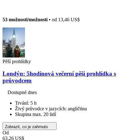
53 možnosti/možností
• od
13,46 US$
Pěší prohlídky
Londýn: 5hodinová večerní pěší prohlídka s
průvodcem
Dostupné dnes
Trvání: 5 h
Živý průvodce v jazycích: angličtina
Skupina max. 20 lidí
Zobrazit, co je zahrnuto
Od
63,26 US$