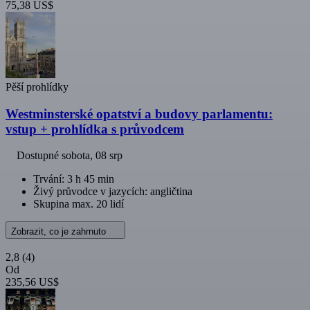
75,38 US$
Pěší prohlídky
Westminsterské opatství a budovy parlamentu:
vstup + prohlídka s průvodcem
Dostupné
sobota, 08 srp
Trvání: 3 h 45 min
Živý průvodce v jazycích: angličtina
Skupina max. 20 lidí
Zobrazit, co je zahrnuto
2,8
(4)
Od
235,56 US$