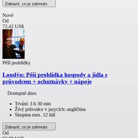
Zobrazit, co je zahrnuto
Nové
Od
72,42 US$
Pěší prohlídky
Londýn: Pěší prohlídka hospody a jídla s
průvodcem + ochutnávky + nápoje
Dostupné dnes
Trvání: 3 h 30 min
Živý průvodce v jazycích: angličtina
Skupina max. 12 lidí
Zobrazit, co je zahrnuto
Od