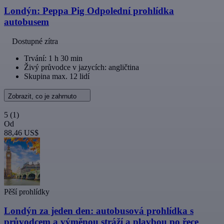
Londýn: Peppa Pig Odpolední prohlídka
autobusem
Dostupné zítra
Trvání: 1 h 30 min
Živý průvodce v jazycích: angličtina
Skupina max. 12 lidí
Zobrazit, co je zahrnuto
5
(1)
Od
88,46 US$
Pěší prohlídky
Londýn za jeden den: autobusová prohlídka s
průvodcem a výměnou stráží a plavbou po řece