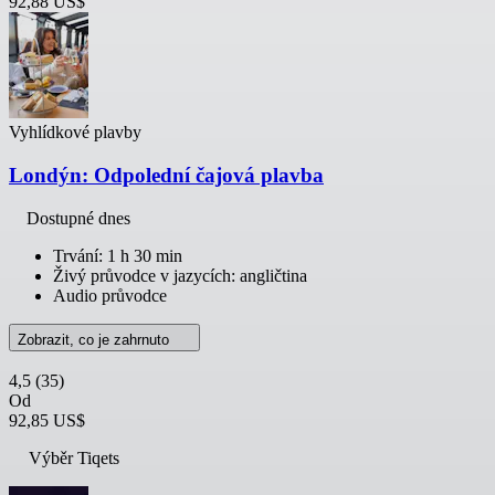
92,88 US$
Vyhlídkové plavby
Londýn: Odpolední čajová plavba
Dostupné dnes
Trvání: 1 h 30 min
Živý průvodce v jazycích: angličtina
Audio průvodce
Zobrazit, co je zahrnuto
4,5
(35)
Od
92,85 US$
Výběr Tiqets