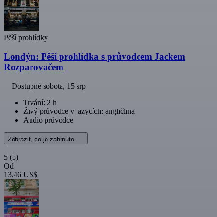
Pěší prohlídky
Londýn: Pěší prohlídka s průvodcem Jackem
Rozparovačem
Dostupné
sobota, 15 srp
Trvání: 2 h
Živý průvodce v jazycích: angličtina
Audio průvodce
Zobrazit, co je zahrnuto
5
(3)
Od
13,46 US$