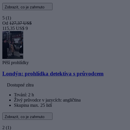
Zobrazit, co je zahrnuto
5
(1)
Od
127,37 US$
115,35 US$
9
Pěší prohlídky
Londýn: prohlídka detektiva s průvodcem
Dostupné zítra
Trvání: 2 h
Živý průvodce v jazycích: angličtina
Skupina max. 25 lidí
Zobrazit, co je zahrnuto
2
(1)