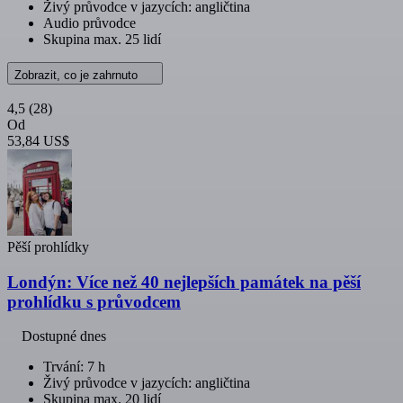
Živý průvodce v jazycích: angličtina
Audio průvodce
Skupina max. 25 lidí
Zobrazit, co je zahrnuto
4,5
(28)
Od
53,84 US$
Pěší prohlídky
Londýn: Více než 40 nejlepších památek na pěší
prohlídku s průvodcem
Dostupné dnes
Trvání: 7 h
Živý průvodce v jazycích: angličtina
Skupina max. 20 lidí