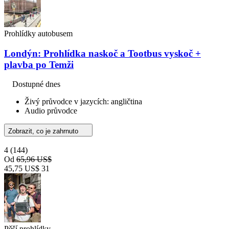
Prohlídky autobusem
Londýn: Prohlídka naskoč a Tootbus vyskoč +
plavba po Temži
Dostupné dnes
Živý průvodce v jazycích: angličtina
Audio průvodce
Zobrazit, co je zahrnuto
4
(144)
Od
65,96 US$
45,75 US$
31
Pěší prohlídky