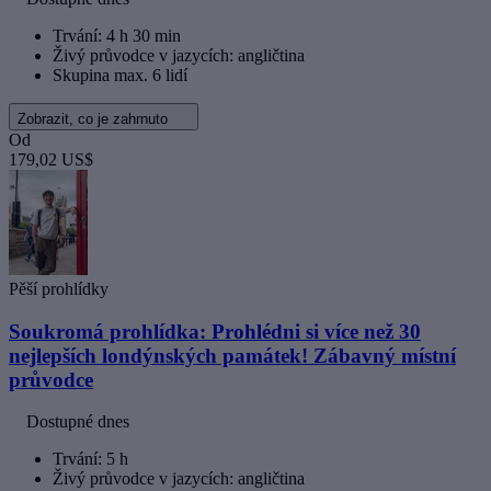
Trvání: 4 h 30 min
Živý průvodce v jazycích: angličtina
Skupina max. 6 lidí
Zobrazit, co je zahrnuto
Od
179,02 US$
Pěší prohlídky
Soukromá prohlídka: Prohlédni si více než 30
nejlepších londýnských památek! Zábavný místní
průvodce
Dostupné dnes
Trvání: 5 h
Živý průvodce v jazycích: angličtina