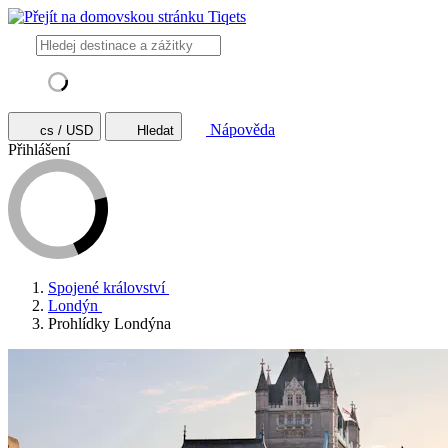
Nápověda
cs / USD
Hledat
Přihlášení
Spojené království
Londýn
Prohlídky Londýna