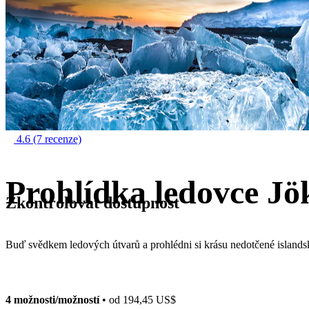
4.6
(7 recenze)
Prohlídka ledovce Jö
Zkontrolovat dostupnost
Buď svědkem ledových útvarů a prohlédni si krásu nedotčené islands
4 možnosti/možností
• od
194,45 US$