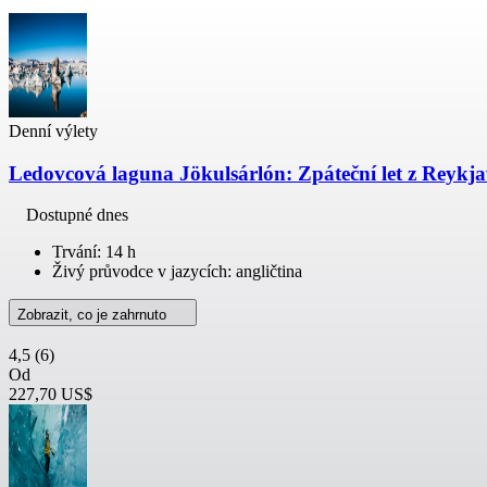
Denní výlety
Ledovcová laguna Jökulsárlón: Zpáteční let z Reykj
Dostupné dnes
Trvání: 14 h
Živý průvodce v jazycích: angličtina
Zobrazit, co je zahrnuto
4,5
(6)
Od
227,70 US$