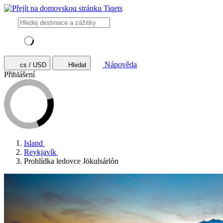
Nápověda
cs / USD
Hledat
Přihlášení
Island
Reykjavík
Prohlídka ledovce Jökulsárlón