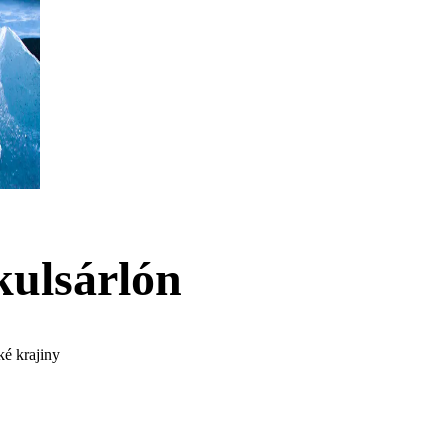
kulsárlón
ké krajiny