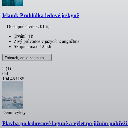
Island: Prohlídka ledové jeskyně
Dostupné
čtvrtek, 01 říj
Trvání: 4 h
Živý průvodce v jazycích: angličtina
Skupina max. 12 lidí
Zobrazit, co je zahrnuto
5
(1)
Od
194,45 US$
Denní výlety
Plavba po ledovcové laguně a výlet po jižním pobřeží