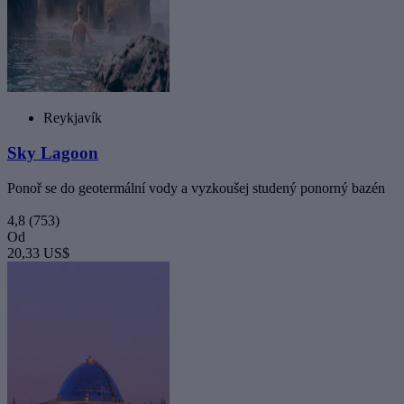
Reykjavík
Sky Lagoon
Ponoř se do geotermální vody a vyzkoušej studený ponorný bazén
4,8
(753)
Od
20,33 US$