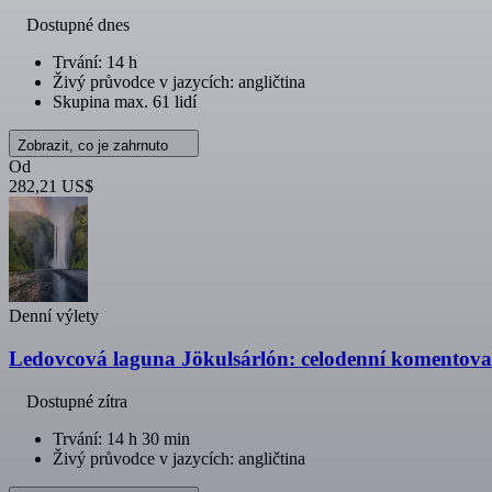
Dostupné dnes
Trvání: 14 h
Živý průvodce v jazycích: angličtina
Skupina max. 61 lidí
Zobrazit, co je zahrnuto
Od
282,21 US$
Denní výlety
Ledovcová laguna Jökulsárlón: celodenní komentova
Dostupné zítra
Trvání: 14 h 30 min
Živý průvodce v jazycích: angličtina