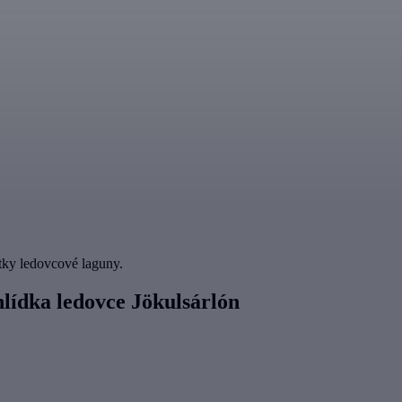
otky ledovcové laguny.
hlídka ledovce Jökulsárlón