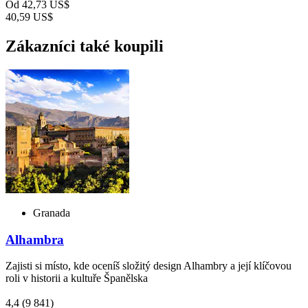
Od
42,73 US$
40,59 US$
Zákazníci také koupili
Granada
Alhambra
Zajisti si místo, kde oceníš složitý design Alhambry a její klíčovou
roli v historii a kultuře Španělska
4,4
(9 841)