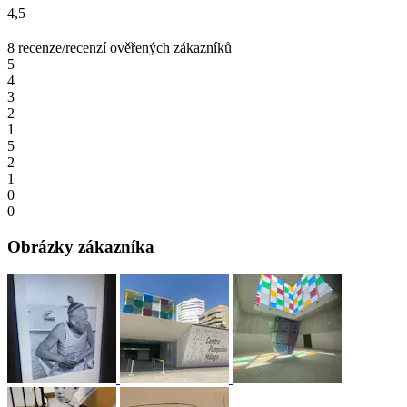
4,5
8 recenze/recenzí ověřených zákazníků
5
4
3
2
1
5
2
1
0
0
Obrázky zákazníka