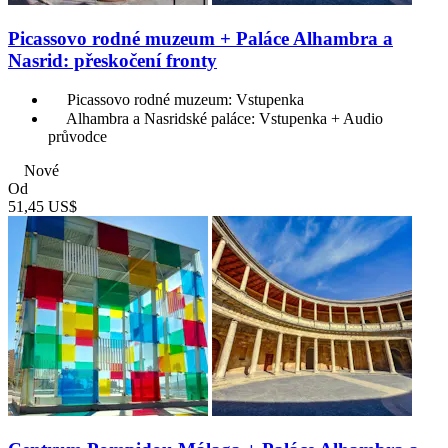
Picassovo rodné muzeum + Paláce Alhambra a
Nasrid: přeskočení fronty
Picassovo rodné muzeum: Vstupenka
Alhambra a Nasridské paláce: Vstupenka + Audio
průvodce
Nové
Od
51,45 US$