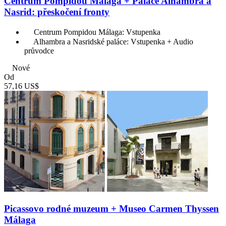
Centrum Pompidou Málaga + Paláce Alhambra a
Nasrid: přeskočení fronty
Centrum Pompidou Málaga: Vstupenka
Alhambra a Nasridské paláce: Vstupenka + Audio
průvodce
Nové
Od
57,16 US$
Picassovo rodné muzeum + Museo Carmen Thyssen
Málaga