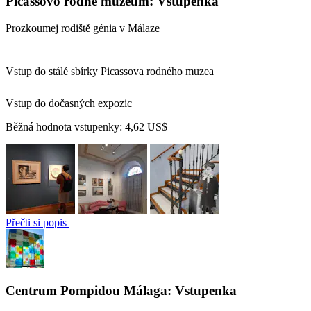
Picassovo rodné muzeum: Vstupenka
Prozkoumej rodiště génia v Málaze
Vstup do stálé sbírky Picassova rodného muzea
Vstup do dočasných expozic
Běžná hodnota vstupenky:
4,62 US$
Přečti si popis
Centrum Pompidou Málaga: Vstupenka