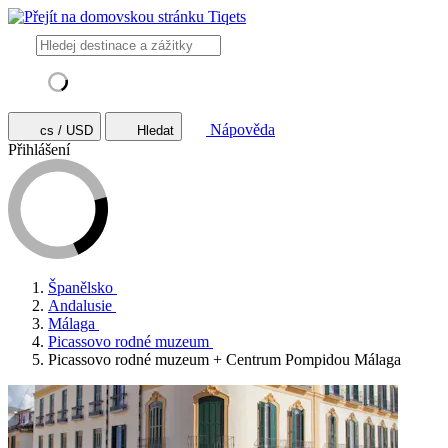
Nápověda
cs / USD
Hledat
Přihlášení
Španělsko
Andalusie
Málaga
Picassovo rodné muzeum
Picassovo rodné muzeum + Centrum Pompidou Málaga