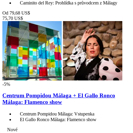
Caminito del Rey: Prohlídka s průvodcem z Málagy
Od
79,68 US$
75,70 US$
-5%
Centrum Pompidou Málaga + El Gallo Ronco
Málaga: Flamenco show
Centrum Pompidou Málaga: Vstupenka
El Gallo Ronco Málaga: Flamenco show
Nové