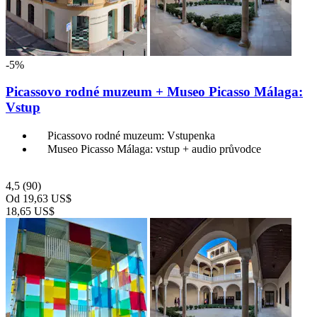
-5%
Picassovo rodné muzeum + Museo Picasso Málaga:
Vstup
Picassovo rodné muzeum: Vstupenka
Museo Picasso Málaga: vstup + audio průvodce
4,5
(90)
Od
19,63 US$
18,65 US$