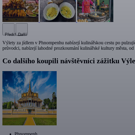
Předchozí
Další
Výlety za jídlem v Phnompenhu nabízejí kulinářskou cestu po pulzujíc
průvodci, nabízejí lahodné prozkoumání kulinářské kultury města, od 
Co dalšího koupili návštěvníci zážitku Vý
Phnompenh