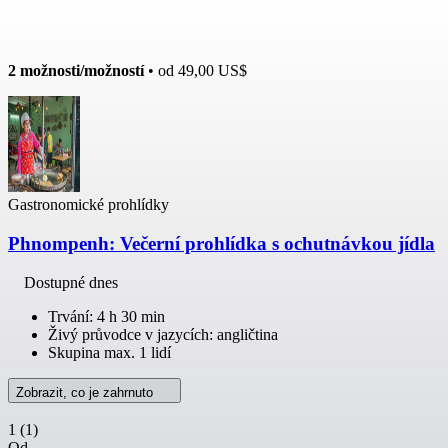
2 možnosti/možností
• od
49,00 US$
Gastronomické prohlídky
Phnompenh: Večerní prohlídka s ochutnávkou jídla
Dostupné dnes
Trvání: 4 h 30 min
Živý průvodce v jazycích: angličtina
Skupina max. 1 lidí
Zobrazit, co je zahrnuto
1
(1)
Od