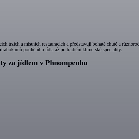
ích trzích a místních restauracích a představují bohaté chutě a různo
drahokamů pouličního jídla až po tradiční khmerské speciality.
lety za jídlem v Phnompenhu