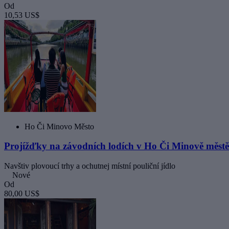
Od
10,53 US$
Ho Či Minovo Město
Projížďky na závodních lodích v Ho Či Minově městě
Navštiv plovoucí trhy a ochutnej místní pouliční jídlo
Nové
Od
80,00 US$