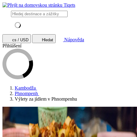
Nápověda
cs / USD
Hledat
Přihlášení
Kambodža
Phnompenh
Výlety za jídlem v Phnompenhu