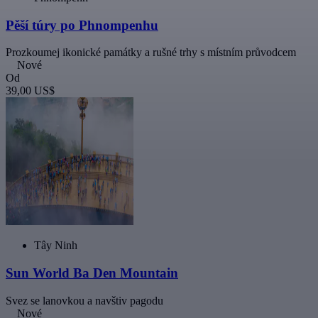
Pěší túry po Phnompenhu
Prozkoumej ikonické památky a rušné trhy s místním průvodcem
Nové
Od
39,00 US$
Tây Ninh
Sun World Ba Den Mountain
Svez se lanovkou a navštiv pagodu
Nové