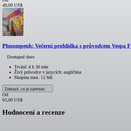
49,00 US$
Phnompenh: Večerní prohlídka s průvodcem Vespa Fo
Dostupné dnes
Trvání: 4 h 30 min
Živý průvodce v jazycích: angličtina
Skupina max. 12 lidí
Zobrazit, co je zahrnuto
Od
65,00 US$
Hodnocení a recenze