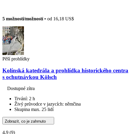
5 možnosti/možností
• od
16,18 US$
Pěší prohlídky
Kolínská katedrála a prohlídka historického centra
s ochutnávkou Kölsch
Dostupné zítra
Trvání: 2 h
Živý průvodce v jazycích: němčina
Skupina max. 25 lidí
Zobrazit, co je zahrnuto
4,9
(9)