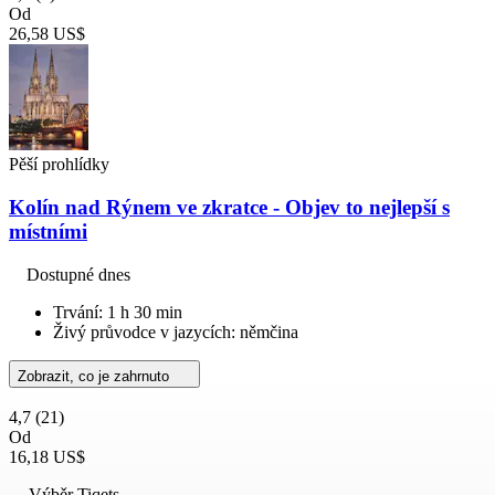
Od
26,58 US$
Pěší prohlídky
Kolín nad Rýnem ve zkratce - Objev to nejlepší s
místními
Dostupné dnes
Trvání: 1 h 30 min
Živý průvodce v jazycích: němčina
Zobrazit, co je zahrnuto
4,7
(21)
Od
16,18 US$
Výběr Tiqets