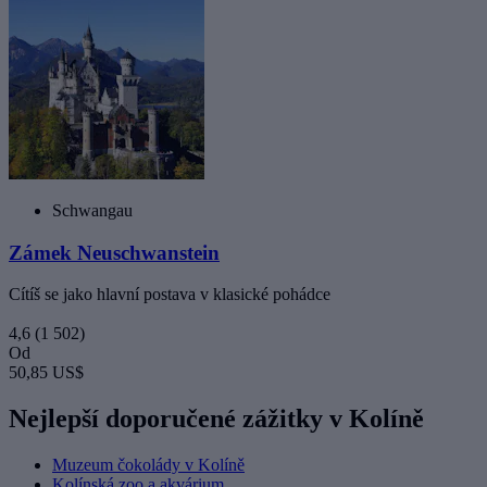
Schwangau
Zámek Neuschwanstein
Cítíš se jako hlavní postava v klasické pohádce
4,6
(1 502)
Od
50,85 US$
Nejlepší doporučené zážitky v Kolíně
Muzeum čokolády v Kolíně
Kolínská zoo a akvárium