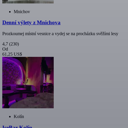
Mnichov
Denní výlety z Mnichova
Prozkoumej místní vesnice a vydej se na procházku svěžími lesy
4,7
(230)
Od
61,25 US$
Kolín
IceBar Kolín