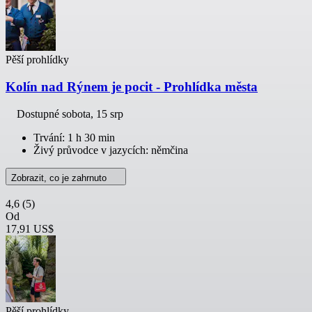
Pěší prohlídky
Kolín nad Rýnem je pocit - Prohlídka města
Dostupné
sobota, 15 srp
Trvání: 1 h 30 min
Živý průvodce v jazycích: němčina
Zobrazit, co je zahrnuto
4,6
(5)
Od
17,91 US$
Pěší prohlídky