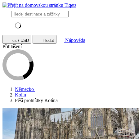
Nápověda
cs / USD
Hledat
Přihlášení
Německo
Kolín
Pěší prohlídky Kolína