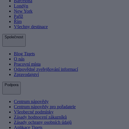
Barcelona
Londýn
New York
Paříž
Řím
Všechny destinace
Společnost
Blog Tiqets
O nás
Pracovní místa
Odpovědné zveřejňování informací
Zpravodajství
Podpora
Centrum nápovědy
Centrum nápovědy pro pořadatele
Všeobecné podmínky
Zásady hodnocení zákazníků
Zásady ochrany osobních údajů
Aplikace Tiqets