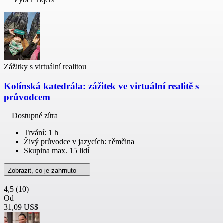
Zážitky s virtuální realitou
Kolínská katedrála: zážitek ve virtuální realitě s
průvodcem
Dostupné zítra
Trvání: 1 h
Živý průvodce v jazycích: němčina
Skupina max. 15 lidí
Zobrazit, co je zahrnuto
4,5
(10)
Od
31,09 US$