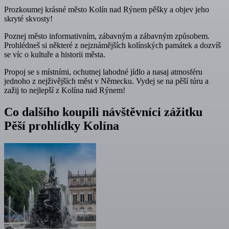
Prozkoumej krásné město Kolín nad Rýnem pěšky a objev jeho
skryté skvosty!
Poznej město informativním, zábavným a zábavným způsobem.
Prohlédneš si některé z nejznámějších kolínských památek a dozvíš
se víc o kultuře a historii města.
Propoj se s místními, ochutnej lahodné jídlo a nasaj atmosféru
jednoho z nejživějších měst v Německu. Vydej se na pěší túru a
zažij to nejlepší z Kolína nad Rýnem!
Co dalšího koupili návštěvníci zážitku
Pěší prohlídky Kolína