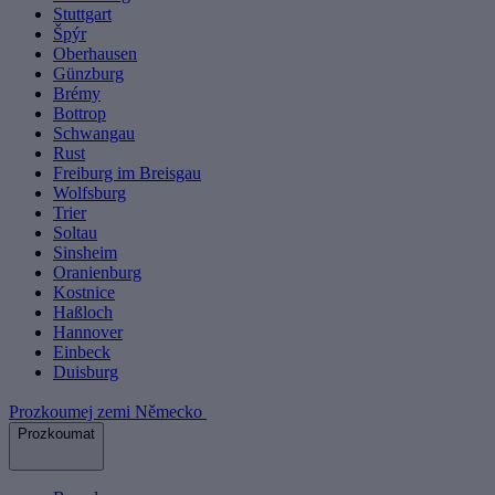
Stuttgart
Špýr
Oberhausen
Günzburg
Brémy
Bottrop
Schwangau
Rust
Freiburg im Breisgau
Wolfsburg
Trier
Soltau
Sinsheim
Oranienburg
Kostnice
Haßloch
Hannover
Einbeck
Duisburg
Prozkoumej zemi Německo
Prozkoumat