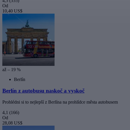
4,5
(355)
Od
10,40 US$
až – 19 %
Berlín
Berlín z autobusu naskoč a vyskoč
Prohlédni si to nejlepší z Berlína na prohlídce města autobusem
4,1
(166)
Od
28,08 US$