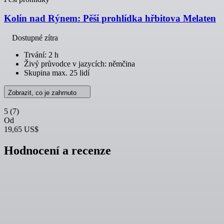
Kolín nad Rýnem: Pěší prohlídka hřbitova Melaten
Dostupné zítra
Trvání: 2 h
Živý průvodce v jazycích: němčina
Skupina max. 25 lidí
Zobrazit, co je zahrnuto
5
(7)
Od
19,65 US$
Hodnocení a recenze