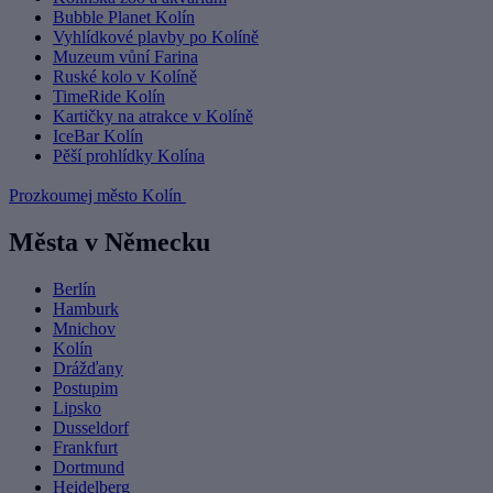
Bubble Planet Kolín
Vyhlídkové plavby po Kolíně
Muzeum vůní Farina
Ruské kolo v Kolíně
TimeRide Kolín
Kartičky na atrakce v Kolíně
IceBar Kolín
Pěší prohlídky Kolína
Prozkoumej město Kolín
Města v Německu
Berlín
Hamburk
Mnichov
Kolín
Drážďany
Postupim
Lipsko
Dusseldorf
Frankfurt
Dortmund
Heidelberg