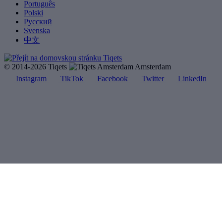
Português
Polski
Русский
Svenska
中文
© 2014-2026 Tiqets
Amsterdam
Instagram
TikTok
Facebook
Twitter
LinkedIn