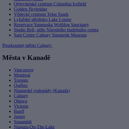
Objevitelské centrum Columbia Icefield
Golden Skybridge
Vědecké centrum Telus Spark
Lyžařské středisko Lake Louise
Rezervace Yamnuska Wolfdog Sanctuary
Studio Bell, sídlo Národního hudebního centra
Sam Centre Calgary Stampede Museum
Prozkoumej město Calgary
Města v Kanadě
Vancouver
Montreal
Toronto
Québec
Niagarské vodopády (Kanada)
Calgary
Ottawa
Victoria
Banff
Jasper
Squamish
Niagara-On-The-Lake