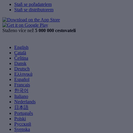
Staň se pořadatelem
Staň se distributorem
Staženo více než
5 000 000 cestovateli
English
Català
Čeština
Dansk
Deutsch
Ελληνικά
Español
Français
한국어
Italiano
Nederlands
日本語
Português
Polski
Русский
Svenska