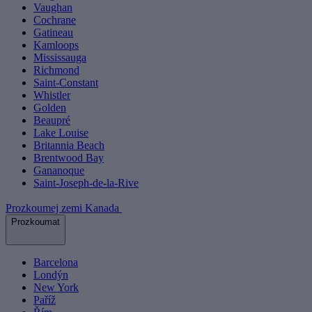
Vaughan
Cochrane
Gatineau
Kamloops
Mississauga
Richmond
Saint-Constant
Whistler
Golden
Beaupré
Lake Louise
Britannia Beach
Brentwood Bay
Gananoque
Saint-Joseph-de-la-Rive
Prozkoumej zemi Kanada
Prozkoumat
Barcelona
Londýn
New York
Paříž