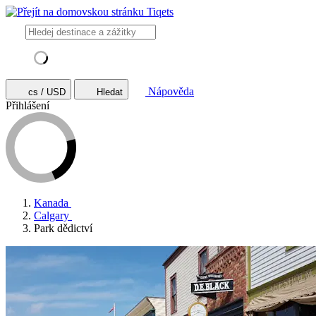
Nápověda
cs / USD
Hledat
Přihlášení
Kanada
Calgary
Park dědictví