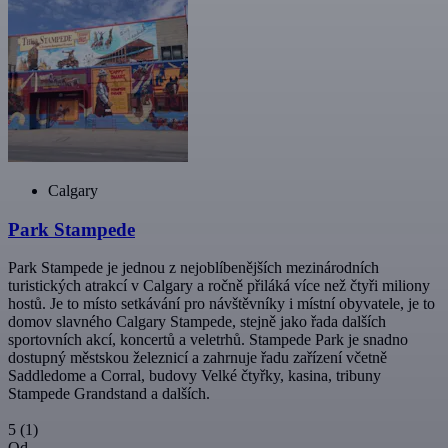
Calgary
Park Stampede
Park Stampede je jednou z nejoblíbenějších mezinárodních
turistických atrakcí v Calgary a ročně přiláká více než čtyři miliony
hostů. Je to místo setkávání pro návštěvníky i místní obyvatele, je to
domov slavného Calgary Stampede, stejně jako řada dalších
sportovních akcí, koncertů a veletrhů. Stampede Park je snadno
dostupný městskou železnicí a zahrnuje řadu zařízení včetně
Saddledome a Corral, budovy Velké čtyřky, kasina, tribuny
Stampede Grandstand a dalších.
5
(1)
Od