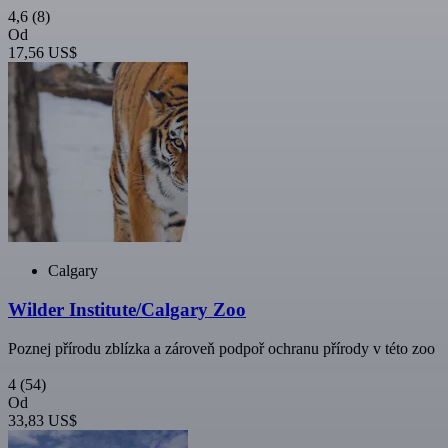
4,6
(8)
Od
17,56 US$
Calgary
Wilder Institute/Calgary Zoo
Poznej přírodu zblízka a zároveň podpoř ochranu přírody v této zoo
4
(54)
Od
33,83 US$