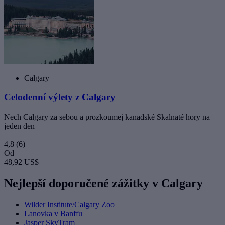
Calgary
Celodenní výlety z Calgary
Nech Calgary za sebou a prozkoumej kanadské Skalnaté hory na
jeden den
4,8
(6)
Od
48,92 US$
Nejlepší doporučené zážitky v Calgary
Wilder Institute/Calgary Zoo
Lanovka v Banffu
Jasper SkyTram