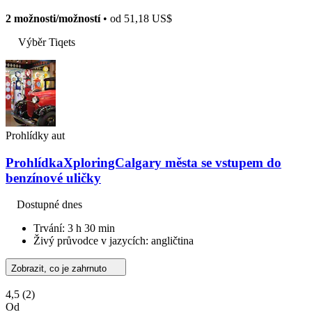
2 možnosti/možností
• od
51,18 US$
Výběr Tiqets
Prohlídky aut
ProhlídkaXploringCalgary města se vstupem do
benzínové uličky
Dostupné dnes
Trvání: 3 h 30 min
Živý průvodce v jazycích: angličtina
Zobrazit, co je zahrnuto
4,5
(2)
Od