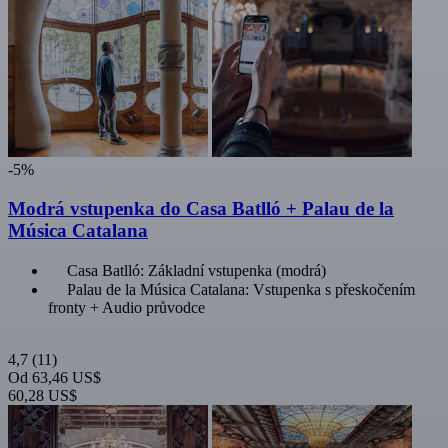
-5%
Modrá vstupenka do Casa Batlló + Palau de la
Música Catalana
Casa Batlló: Základní vstupenka (modrá)
Palau de la Música Catalana: Vstupenka s přeskočením
fronty + Audio průvodce
4,7
(11)
Od
63,46 US$
60,28 US$