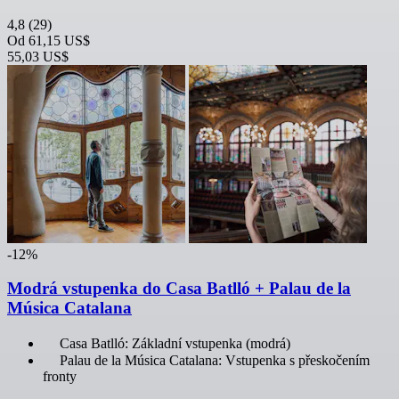
4,8
(29)
Od
61,15 US$
55,03 US$
-12%
Modrá vstupenka do Casa Batlló + Palau de la
Música Catalana
Casa Batlló: Základní vstupenka (modrá)
Palau de la Música Catalana: Vstupenka s přeskočením
fronty