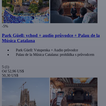
-5%
Park Güell: vchod + audio průvodce + Palau de la
Música Catalana
Park Güell: Vstupenka + Audio průvodce
Palau de la Música Catalana: prohlídka s průvodcem
5
(1)
Od
52,96 US$
50,30 US$