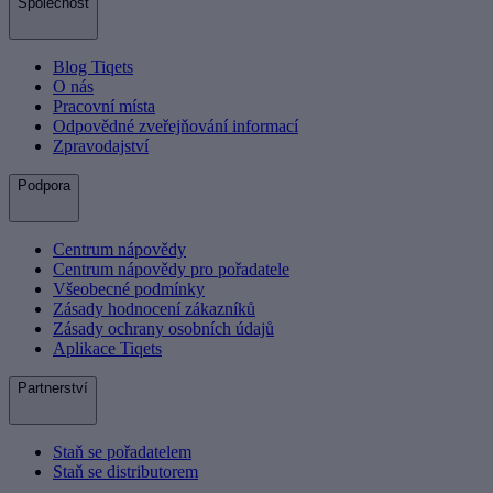
Společnost
Blog Tiqets
O nás
Pracovní místa
Odpovědné zveřejňování informací
Zpravodajství
Podpora
Centrum nápovědy
Centrum nápovědy pro pořadatele
Všeobecné podmínky
Zásady hodnocení zákazníků
Zásady ochrany osobních údajů
Aplikace Tiqets
Partnerství
Staň se pořadatelem
Staň se distributorem