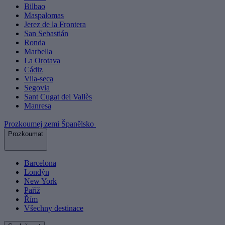
Bilbao
Maspalomas
Jerez de la Frontera
San Sebastián
Ronda
Marbella
La Orotava
Cádiz
Vila-seca
Segovia
Sant Cugat del Vallès
Manresa
Prozkoumej zemi Španělsko
Prozkoumat
Barcelona
Londýn
New York
Paříž
Řím
Všechny destinace