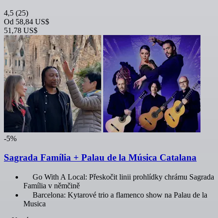
4,5
(25)
Od
58,84 US$
51,78 US$
-5%
Sagrada Família + Palau de la Música Catalana
Go With A Local: Přeskočit linii prohlídky chrámu Sagrada
Família v němčině
Barcelona: Kytarové trio a flamenco show na Palau de la
Musica