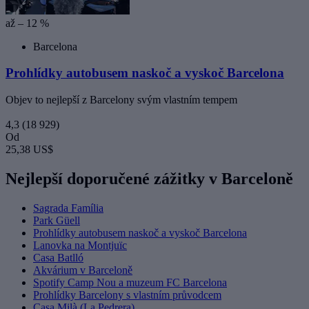
až – 12 %
Barcelona
Prohlídky autobusem naskoč a vyskoč Barcelona
Objev to nejlepší z Barcelony svým vlastním tempem
4,3
(18 929)
Od
25,38 US$
Nejlepší doporučené zážitky v Barceloně
Sagrada Família
Park Güell
Prohlídky autobusem naskoč a vyskoč Barcelona
Lanovka na Montjuïc
Casa Batlló
Akvárium v Barceloně
Spotify Camp Nou a muzeum FC Barcelona
Prohlídky Barcelony s vlastním průvodcem
Casa Milà (La Pedrera)