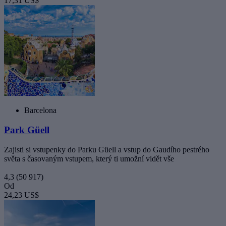
17,31 US$
Barcelona
Park Güell
Zajisti si vstupenky do Parku Güell a vstup do Gaudího pestrého
světa s časovaným vstupem, který ti umožní vidět vše
4,3
(50 917)
Od
24,23 US$