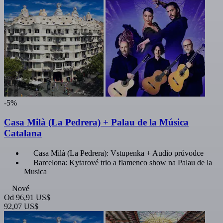
-5%
Casa Milà (La Pedrera) + Palau de la Música
Catalana
Casa Milà (La Pedrera): Vstupenka + Audio průvodce
Barcelona: Kytarové trio a flamenco show na Palau de la
Musica
Nové
Od
96,91 US$
92,07 US$