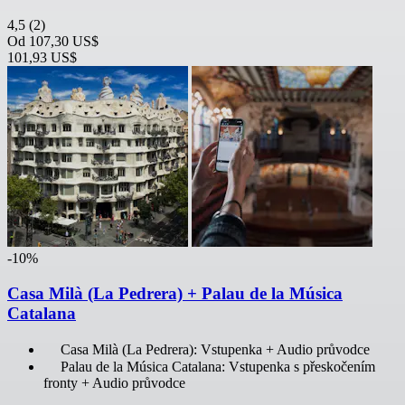
4,5
(2)
Od
107,30 US$
101,93 US$
-10%
Casa Milà (La Pedrera) + Palau de la Música
Catalana
Casa Milà (La Pedrera): Vstupenka + Audio průvodce
Palau de la Música Catalana: Vstupenka s přeskočením
fronty + Audio průvodce