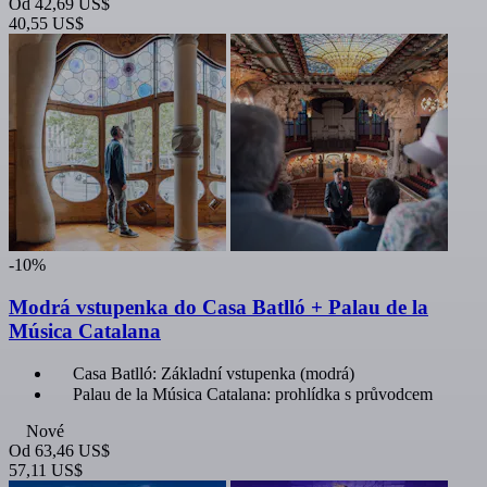
Od
42,69 US$
40,55 US$
-10%
Modrá vstupenka do Casa Batlló + Palau de la
Música Catalana
Casa Batlló: Základní vstupenka (modrá)
Palau de la Música Catalana: prohlídka s průvodcem
Nové
Od
63,46 US$
57,11 US$