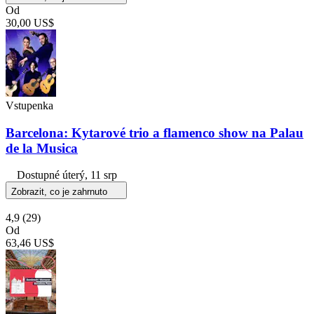
Od
30,00 US$
Vstupenka
Barcelona: Kytarové trio a flamenco show na Palau
de la Musica
Dostupné
úterý, 11 srp
Zobrazit, co je zahrnuto
4,9
(29)
Od
63,46 US$