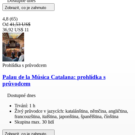
Dostupné dnes
Zobrazit, co je zahrnuto
4,8
(65)
Od
41,53 US$
36,92 US$
11
Prohlídka s průvodcem
Palau de la Música Catalana: prohlídka s
průvodcem
Dostupné dnes
Trvání: 1 h
Živý průvodce v jazycích: katalánština, němčina, angličtina,
francouzština, italština, japonština, španělština, čínština
Skupina max. 30 lidí
Zobrazit, co je zahrnuto