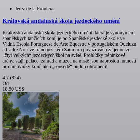
Jerez de la Frontera
Královská andaluská škola jezdeckého umění
Královská andaluská škola jezdeckého umění, která je synonymem
španělských tančících koní, je po Španělské jezdecké škole ve
Vídni, Escola Portuguesa de Arte Equestre v portugalském Queluzu
a Cadre Noir ve francouzském Saumuru považována za jednu ze
„čtyř velkých“ jezdeckých škol na světě. Prohlídky tréninkové
arény, stájí, paláce, zahrad a muzea na místě jsou naprostou nutností
pro milovníky koní, ale i „sousedé“ budou ohromeni!
4,7
(824)
Od
18,50 US$