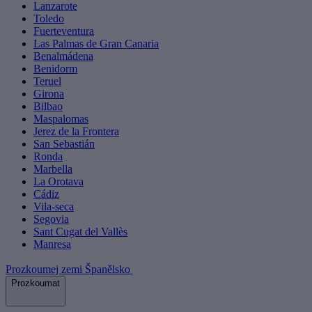
Lanzarote
Toledo
Fuerteventura
Las Palmas de Gran Canaria
Benalmádena
Benidorm
Teruel
Girona
Bilbao
Maspalomas
Jerez de la Frontera
San Sebastián
Ronda
Marbella
La Orotava
Cádiz
Vila-seca
Segovia
Sant Cugat del Vallès
Manresa
Prozkoumej zemi Španělsko
Prozkoumat