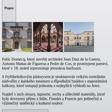
Popis
Palác Domecq, který navrhli architekti Juan Diaz de la Guerra,
Antonio Matias de Figueroa a Pedro de Cos, je prototypem panství,
které v 18. století reprezentuje jerezskou buržoazii.
S čtyřúhelníkovým půdorysem je strukturován velkým centrálním
nádvořím z italského mramoru a třípodlažní fasádou s majestátními
balkony, které ustupují jednomu z nejlepších výhledů na Jerez.
Najdeš v nich obrazy, tapiserie, sochy a ušlechtilé materiály, které
byly dovezeny přímo z Itálie, Flander a Francie pro jedinečný a
výjimečný umělecký a kulturní soubor.