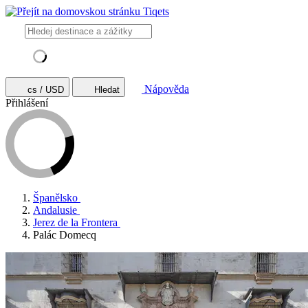
Nápověda
cs / USD
Hledat
Přihlášení
Španělsko
Andalusie
Jerez de la Frontera
Palác Domecq