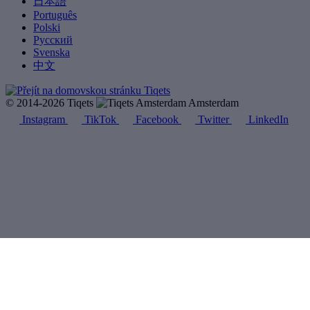
日本語
Português
Polski
Русский
Svenska
中文
© 2014-2026 Tiqets
Amsterdam
Instagram
TikTok
Facebook
Twitter
LinkedIn