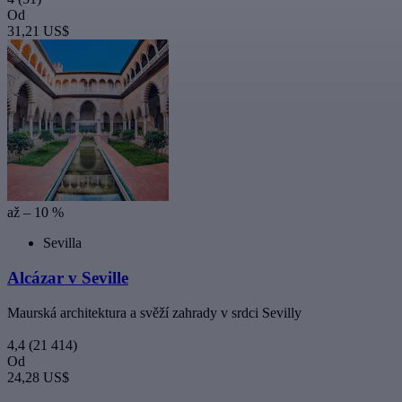
Od
31,21 US$
až – 10 %
Sevilla
Alcázar v Seville
Maurská architektura a svěží zahrady v srdci Sevilly
4,4
(21 414)
Od
24,28 US$