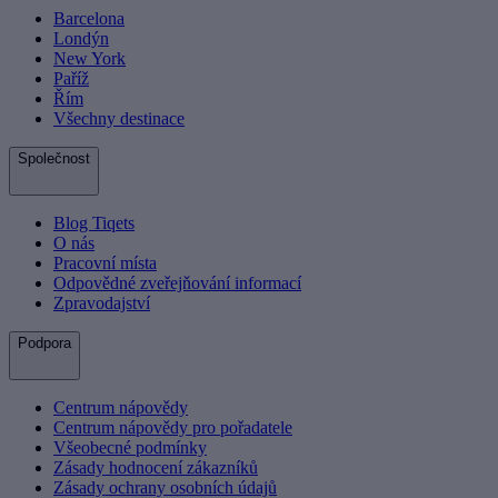
Barcelona
Londýn
New York
Paříž
Řím
Všechny destinace
Společnost
Blog Tiqets
O nás
Pracovní místa
Odpovědné zveřejňování informací
Zpravodajství
Podpora
Centrum nápovědy
Centrum nápovědy pro pořadatele
Všeobecné podmínky
Zásady hodnocení zákazníků
Zásady ochrany osobních údajů