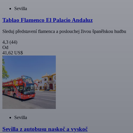
Sevilla
Tablao Flamenco El Palacio Andaluz
Sleduj představení flamenca a poslouchej živou španělskou hudbu
4,3
(44)
Od
41,62 US$
Sevilla
Sevilla z autobusu naskoč a vyskoč