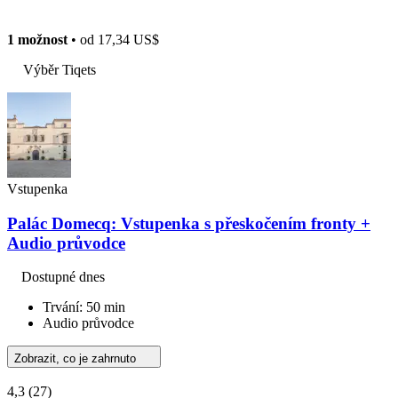
1 možnost
• od
17,34 US$
Výběr Tiqets
Vstupenka
Palác Domecq: Vstupenka s přeskočením fronty +
Audio průvodce
Dostupné dnes
Trvání: 50 min
Audio průvodce
Zobrazit, co je zahrnuto
4,3
(27)