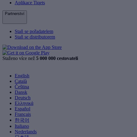
Aplikace Tiqets
Partnerství
Staň se pořadatelem
Staň se distributorem
Staženo více než
5 000 000 cestovateli
English
Català
Čeština
Dansk
Deutsch
Ελληνικά
Español
Français
한국어
Italiano
Nederlands