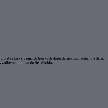
rojet se na vzrušujících horských dráhách, nakrmit lachtany a další.
 kyvadlovou dopravu do SeaWorldu.