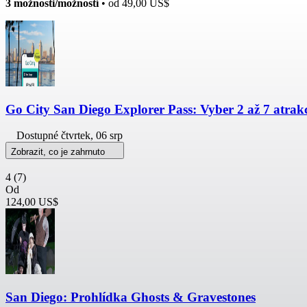
3 možnosti/možností
• od
49,00 US$
Go City San Diego Explorer Pass: Vyber 2 až 7 atrakc
Dostupné
čtvrtek, 06 srp
Zobrazit, co je zahrnuto
4
(7)
Od
124,00 US$
San Diego: Prohlídka Ghosts & Gravestones