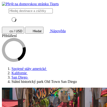
Nápověda
cs / USD
Hledat
Přihlášení
Spojené státy americké
Kalifornie
San Diego
Státní historický park Old Town San Diego