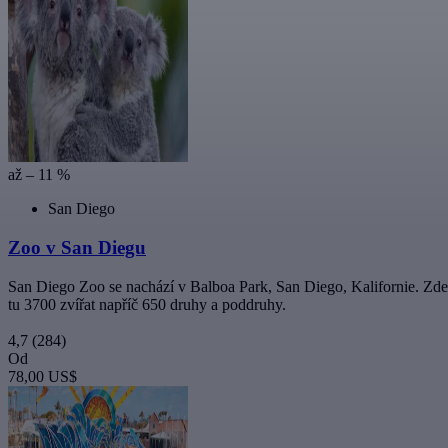
až – 11 %
San Diego
Zoo v San Diegu
San Diego Zoo se nachází v Balboa Park, San Diego, Kalifornie. Zde m
tu 3700 zvířat napříč 650 druhy a poddruhy.
4,7
(284)
Od
78,00 US$