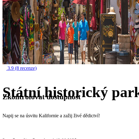
3.9
(8 recenze)
Státní historický pa
Zkontrolovat dostupnost
Napij se na úsvitu Kalifornie a zažij živé dědictví!