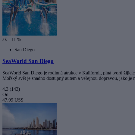
až – 11 %
San Diego
SeaWorld San Diego
SeaWorld San Diego je rodinná atrakce v Kalifornii, plná tvorů žijící
Mořský svět je snadno dostupný autem a veřejnou dopravou, jako je
4,3
(143)
Od
47,99 US$