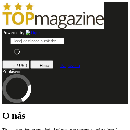
Powered by
Nápověda
cs / USD
Hledat
Přihlášení
O nás
Tiqets je online rezervační platforma pro muzea a jiná zajímavá