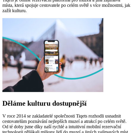
místa, která spojuje cestovatele po celém světě s více možnostmi, jak
zažít kulturu.
Děláme kulturu dostupnější
V roce 2014 se zakladatelé společnosti Tiqets rozhodli usnadnit
cestovatelům poznávání nejlepších muzeí a atrakcí po celém světě.
Od té doby jsme díky naší rychlé a intuitivní mobilní rezervační
technologii přilákali miliony lidí do muzeí a jiných zajímavých míst