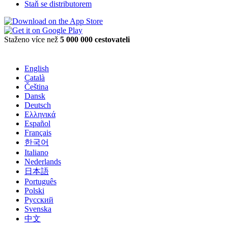
Staň se distributorem
Staženo více než
5 000 000 cestovateli
English
Català
Čeština
Dansk
Deutsch
Ελληνικά
Español
Français
한국어
Italiano
Nederlands
日本語
Português
Polski
Русский
Svenska
中文