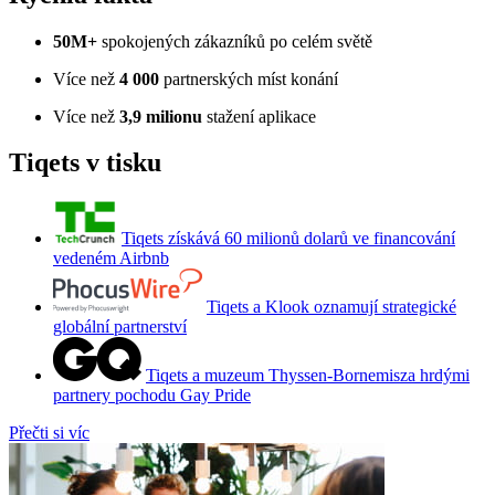
50M+
spokojených zákazníků po celém světě
Více než
4 000
partnerských míst konání
Více než
3,9 milionu
stažení aplikace
Tiqets v tisku
Tiqets získává 60 milionů dolarů ve financování
vedeném Airbnb
Tiqets a Klook oznamují strategické
globální partnerství
Tiqets a muzeum Thyssen-Bornemisza hrdými
partnery pochodu Gay Pride
Přečti si víc