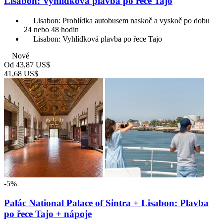
Lisabon: Vyhlídková plavba po řece Tajo
Lisabon: Prohlídka autobusem naskoč a vyskoč po dobu
24 nebo 48 hodin
Lisabon: Vyhlídková plavba po řece Tajo
Nové
Od
43,87 US$
41,68 US$
-5%
Palác National Palace of Sintra + Lisabon: Plavba
po řece Tajo + nápoje