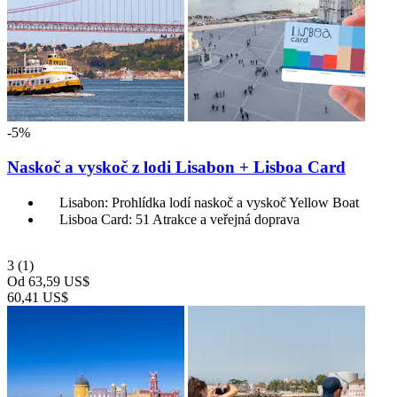
-5%
Naskoč a vyskoč z lodi Lisabon + Lisboa Card
Lisabon: Prohlídka lodí naskoč a vyskoč Yellow Boat
Lisboa Card: 51 Atrakce a veřejná doprava
3
(1)
Od
63,59 US$
60,41 US$