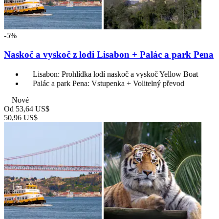
-5%
Naskoč a vyskoč z lodi Lisabon + Palác a park Pena
Lisabon: Prohlídka lodí naskoč a vyskoč Yellow Boat
Palác a park Pena: Vstupenka + Volitelný převod
Nové
Od
53,64 US$
50,96 US$