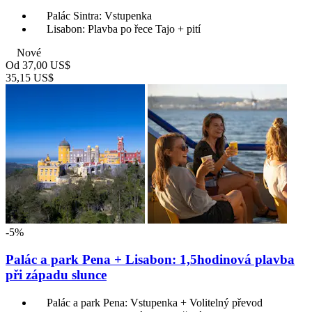
Palác Sintra: Vstupenka
Lisabon: Plavba po řece Tajo + pití
Nové
Od
37,00 US$
35,15 US$
-5%
Palác a park Pena + Lisabon: 1,5hodinová plavba
při západu slunce
Palác a park Pena: Vstupenka + Volitelný převod