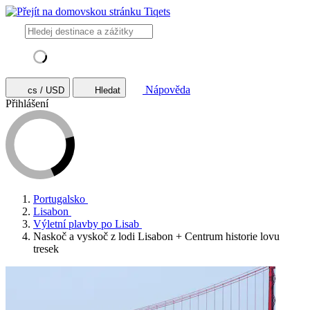
Nápověda
cs / USD
Hledat
Přihlášení
Portugalsko
Lisabon
Výletní plavby po Lisab
Naskoč a vyskoč z lodi Lisabon + Centrum historie lovu
tresek