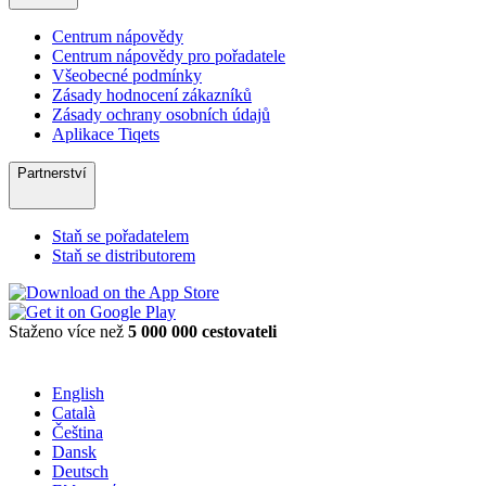
Centrum nápovědy
Centrum nápovědy pro pořadatele
Všeobecné podmínky
Zásady hodnocení zákazníků
Zásady ochrany osobních údajů
Aplikace Tiqets
Partnerství
Staň se pořadatelem
Staň se distributorem
Staženo více než
5 000 000 cestovateli
English
Català
Čeština
Dansk
Deutsch