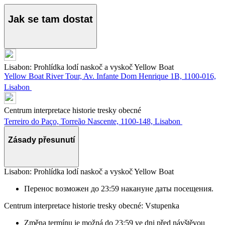
Jak se tam dostat
Lisabon: Prohlídka lodí naskoč a vyskoč Yellow Boat
Yellow Boat River Tour, Av. Infante Dom Henrique 1B, 1100-016,
Lisabon
Centrum interpretace historie tresky obecné
Terreiro do Paço, Torreão Nascente, 1100-148, Lisabon
Zásady přesunutí
Lisabon: Prohlídka lodí naskoč a vyskoč Yellow Boat
Перенос возможен до 23:59 накануне даты посещения.
Centrum interpretace historie tresky obecné: Vstupenka
Změna termínu je možná do 23:59 ve dni před návštěvou