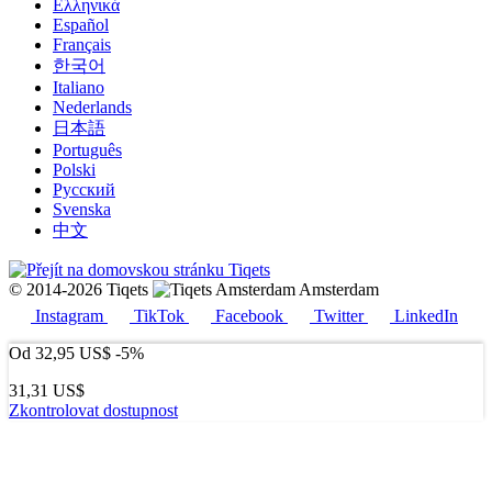
Ελληνικά
Español
Français
한국어
Italiano
Nederlands
日本語
Português
Polski
Русский
Svenska
中文
© 2014-2026 Tiqets
Amsterdam
Instagram
TikTok
Facebook
Twitter
LinkedIn
Od
32,95 US$
-5%
31,31 US$
Zkontrolovat dostupnost