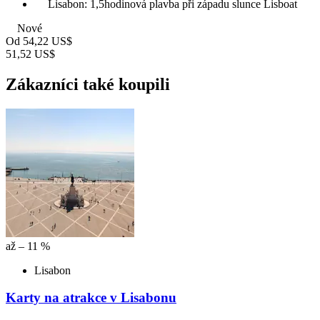
Lisabon: 1,5hodinová plavba při západu slunce Lisboat
Nové
Od
54,22 US$
51,52 US$
Zákazníci také koupili
až – 11 %
Lisabon
Karty na atrakce v Lisabonu