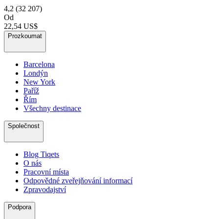
4,2
(32 207)
Od
22,54 US$
Prozkoumat
Barcelona
Londýn
New York
Paříž
Řím
Všechny destinace
Společnost
Blog Tiqets
O nás
Pracovní místa
Odpovědné zveřejňování informací
Zpravodajství
Podpora