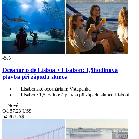
-5%
Oceanário de Lisboa + Lisabon: 1,5hodinová
plavba při západu slunce
Lisabonské oceanárium: Vstupenka
Lisabon: 1,5hodinová plavba při západu slunce Lisboat
Nové
Od
57,23 US$
54,36 US$