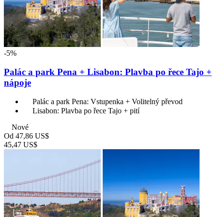
-5%
Palác a park Pena + Lisabon: Plavba po řece Tajo +
nápoje
Palác a park Pena: Vstupenka + Volitelný převod
Lisabon: Plavba po řece Tajo + pití
Nové
Od
47,86 US$
45,47 US$