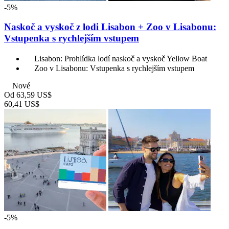
-5%
Naskoč a vyskoč z lodi Lisabon + Zoo v Lisabonu:
Vstupenka s rychlejším vstupem
Lisabon: Prohlídka lodí naskoč a vyskoč Yellow Boat
Zoo v Lisabonu: Vstupenka s rychlejším vstupem
Nové
Od
63,59 US$
60,41 US$
-5%