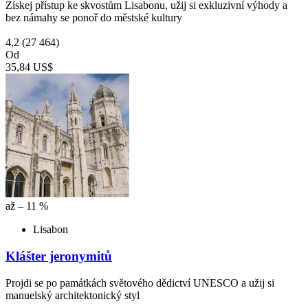
Získej přístup ke skvostům Lisabonu, užij si exkluzivní výhody a
bez námahy se ponoř do městské kultury
4,2
(27 464)
Od
35,84 US$
až – 11 %
Lisabon
Klášter jeronymitů
Projdi se po památkách světového dědictví UNESCO a užij si
manuelský architektonický styl