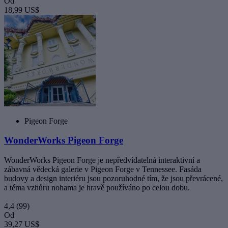
Od
18,99 US$
Pigeon Forge
WonderWorks Pigeon Forge
WonderWorks Pigeon Forge je nepředvídatelná interaktivní a
zábavná vědecká galerie v Pigeon Forge v Tennessee. Fasáda
budovy a design interiéru jsou pozoruhodné tím, že jsou převrácené,
a téma vzhůru nohama je hravě používáno po celou dobu.
4,4
(99)
Od
39,27 US$