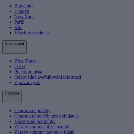
Barcelona
Londýn
New York
Paříž
Řím
Všechny destinace
Společnost
Blog Tiqets
O nás
Pracovní místa
Odpovědné zveřejňování informací
Zpravodajství
Podpora
Centrum nápovědy
Centrum nápovědy pro pořadatele
Všeobecné podmínky
Zásady hodnocení zákazníků
Zásady ochrany osobních údajů