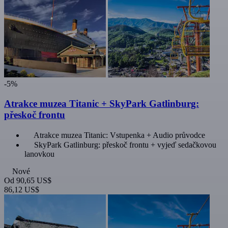
-5%
Atrakce muzea Titanic + SkyPark Gatlinburg:
přeskoč frontu
Atrakce muzea Titanic: Vstupenka + Audio průvodce
SkyPark Gatlinburg: přeskoč frontu + vyjeď sedačkovou
lanovkou
Nové
Od
90,65 US$
86,12 US$