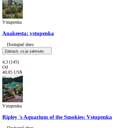
Vstupenka
Anakeesta: vstupenka
Dostupné dnes
Zobrazit, co je zahrnuto
4,3
(145)
Od
40,05 US$
Vstupenka
Ripley 's Aquarium of the Smokies: Vstupenka
Dostupné dnes