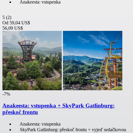
Anakeesta: vstupenka
5
(2)
Od
59,04 US$
56,09 US$
-7%
Anakeesta: vstupenka + SkyPark Gatlinburg:
přeskoč frontu
Anakeesta: vstupenka
SkyPark Gatlinburg: přeskoč frontu + vyjeď sedačkovou