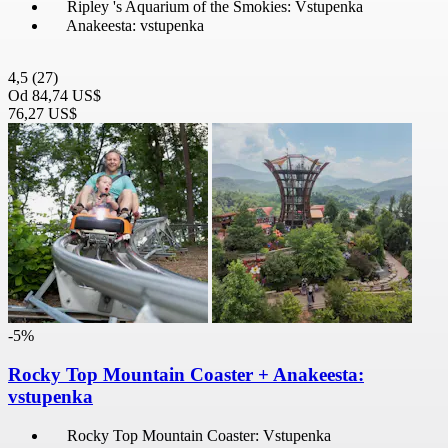
Ripley 's Aquarium of the Smokies: Vstupenka
Anakeesta: vstupenka
4,5
(27)
Od
84,74 US$
76,27 US$
-5%
Rocky Top Mountain Coaster + Anakeesta:
vstupenka
Rocky Top Mountain Coaster: Vstupenka