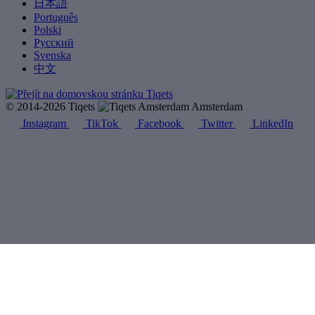
日本語
Português
Polski
Русский
Svenska
中文
© 2014-2026 Tiqets
Amsterdam
Instagram
TikTok
Facebook
Twitter
LinkedIn