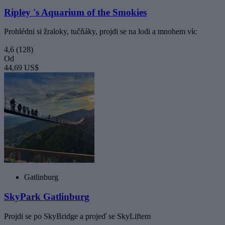
Ripley 's Aquarium of the Smokies
Prohlédni si žraloky, tučňáky, projdi se na lodi a mnohem víc
4,6
(128)
Od
44,69 US$
Gatlinburg
SkyPark Gatlinburg
Projdi se po SkyBridge a projeď se SkyLiftem