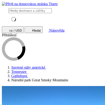
Nápověda
cs / USD
Hledat
Přihlášení
Spojené státy americké
Tennessee
Gatlinburg
Národní park Great Smoky Mountains