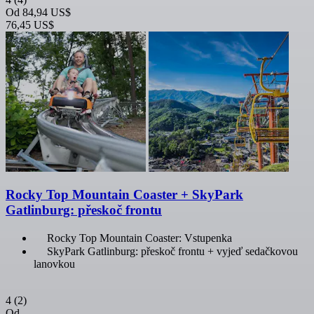
Od
84,94 US$
76,45 US$
Rocky Top Mountain Coaster + SkyPark
Gatlinburg: přeskoč frontu
Rocky Top Mountain Coaster: Vstupenka
SkyPark Gatlinburg: přeskoč frontu + vyjeď sedačkovou
lanovkou
4
(2)
Od