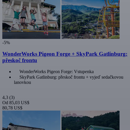
-5%
WonderWorks Pigeon Forge + SkyPark Gatlinburg:
přeskoč frontu
WonderWorks Pigeon Forge: Vstupenka
SkyPark Gatlinburg: přeskoč frontu + vyjeď sedačkovou
lanovkou
4,3
(3)
Od
85,03 US$
80,78 US$