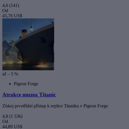
4,6
(141)
Od
45,76 US$
až – 5 %
Pigeon Forge
Atrakce muzea Titanic
Získej prvotřídní přístup k replice Titaniku v Pigeon Forge
4,8
(1 536)
Od
44,89 US$