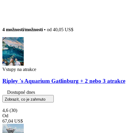
4 možnosti/možností
• od
40,05 US$
Vstupy na atrakce
Ripley 's Aquarium Gatlinburg + 2 nebo 3 atrakce
Dostupné dnes
Zobrazit, co je zahrnuto
4,6
(30)
Od
67,04 US$