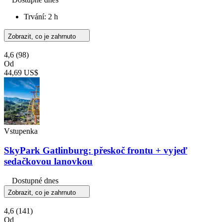
Trvání: 2 h
Zobrazit, co je zahrnuto
4,6
(98)
Od
44,69 US$
Vstupenka
SkyPark Gatlinburg: přeskoč frontu + vyjeď
sedačkovou lanovkou
Dostupné dnes
Zobrazit, co je zahrnuto
4,6
(141)
Od