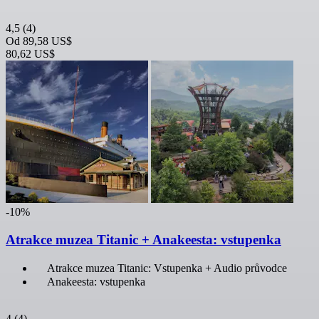
4,5
(4)
Od
89,58 US$
80,62 US$
-10%
Atrakce muzea Titanic + Anakeesta: vstupenka
Atrakce muzea Titanic: Vstupenka + Audio průvodce
Anakeesta: vstupenka
4
(4)