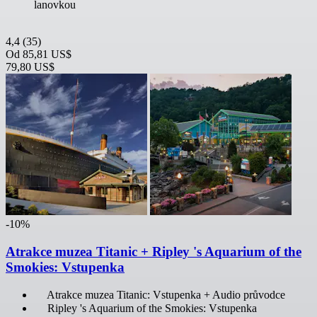
lanovkou
4,4
(35)
Od
85,81 US$
79,80 US$
-10%
Atrakce muzea Titanic + Ripley 's Aquarium of the
Smokies: Vstupenka
Atrakce muzea Titanic: Vstupenka + Audio průvodce
Ripley 's Aquarium of the Smokies: Vstupenka