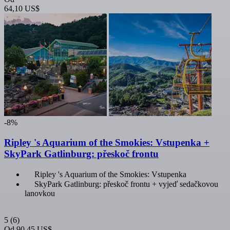
64,10 US$
-8%
Ripley 's Aquarium of the Smokies: Vstupenka +
SkyPark Gatlinburg: přeskoč frontu
Ripley 's Aquarium of the Smokies: Vstupenka
SkyPark Gatlinburg: přeskoč frontu + vyjeď sedačkovou
lanovkou
5
(6)
Od
90,45 US$