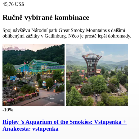
45,76 US$
Ručně vybírané kombinace
Spoj návštěvu Národní park Great Smoky Mountains s dalšími
oblíbenými zážitky v Gatlinburg. Něco je prostě lepší dohromady.
-10%
Ripley 's Aquarium of the Smokies: Vstupenka +
Anakeesta: vstupenka