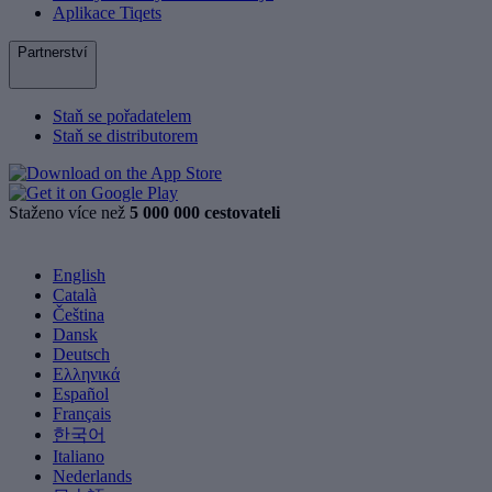
Aplikace Tiqets
Partnerství
Staň se pořadatelem
Staň se distributorem
Staženo více než
5 000 000 cestovateli
English
Català
Čeština
Dansk
Deutsch
Ελληνικά
Español
Français
한국어
Italiano
Nederlands