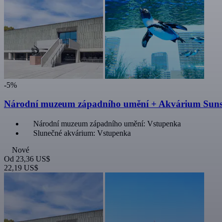
-5%
Národní muzeum západního umění + Akvárium Suns
Národní muzeum západního umění: Vstupenka
Slunečné akvárium: Vstupenka
Nové
Od
23,36 US$
22,19 US$