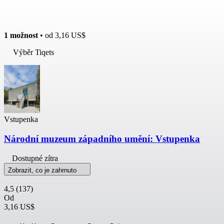
1 možnost
• od
3,16 US$
Výběr Tiqets
Vstupenka
Národní muzeum západního umění: Vstupenka
Dostupné zítra
Zobrazit, co je zahrnuto
4,5
(137)
Od
3,16 US$