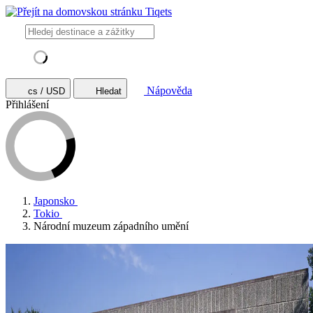
Nápověda
cs / USD
Hledat
Přihlášení
Japonsko
Tokio
Národní muzeum západního umění