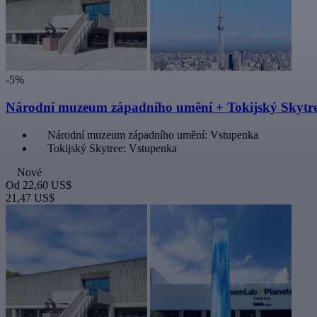
-5%
Národní muzeum západního umění + Tokijský Skytr
Národní muzeum západního umění: Vstupenka
Tokijský Skytree: Vstupenka
Nové
Od
22,60 US$
21,47 US$