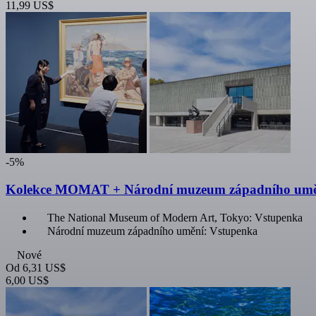
11,99 US$
-5%
Kolekce MOMAT + Národní muzeum západního umě
The National Museum of Modern Art, Tokyo: Vstupenka
Národní muzeum západního umění: Vstupenka
Nové
Od
6,31 US$
6,00 US$