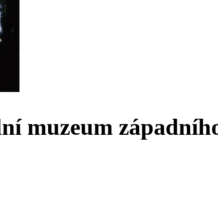
dní muzeum západníh