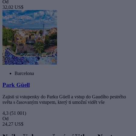
Od
32,02 US$
Barcelona
Park Güell
Zajisti si vstupenky do Parku Güell a vstup do Gaudího pestrého
světa s časovaným vstupem, který ti umožní vidět vše
4,3
(51 001)
Od
24,27 US$