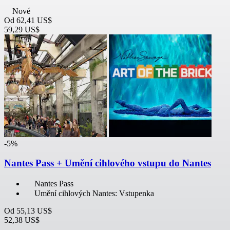
Nové
Od
62,41 US$
59,29 US$
-5%
Nantes Pass + Umění cihlového vstupu do Nantes
Nantes Pass
Umění cihlových Nantes: Vstupenka
Od
55,13 US$
52,38 US$