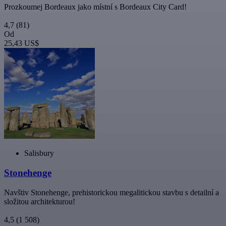
Prozkoumej Bordeaux jako místní s Bordeaux City Card!
4,7
(81)
Od
25,43 US$
Salisbury
Stonehenge
Navštiv Stonehenge, prehistorickou megalitickou stavbu s detailní a
složitou architekturou!
4,5
(1 508)