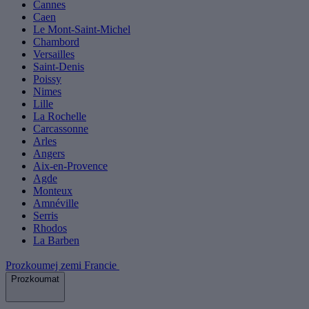
Cannes
Caen
Le Mont-Saint-Michel
Chambord
Versailles
Saint-Denis
Poissy
Nimes
Lille
La Rochelle
Carcassonne
Arles
Angers
Aix-en-Provence
Agde
Monteux
Amnéville
Serris
Rhodos
La Barben
Prozkoumej zemi Francie
Prozkoumat