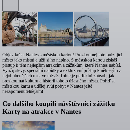
Objev krásu Nantes s městskou kartou! Prozkoumej toto pulzující
město jako místní a užij si ho naplno. S městskou kartou získáš
přístup k těm nejlepším atrakcím a zážitkům, které Nantes nabízí.
Využij slevy, speciální nabídky a exkluzivní přístup k některým z
nejoblíbenějších míst ve městě. Tohle je perfektní způsob, jak
prozkoumat kulturu a historii tohoto úžasného města. Pořiď si
městskou kartu a udělej svůj pobyt v Nantes ještě
nezapomenutelnějším!
Co dalšího koupili návštěvníci zážitku
Karty na atrakce v Nantes