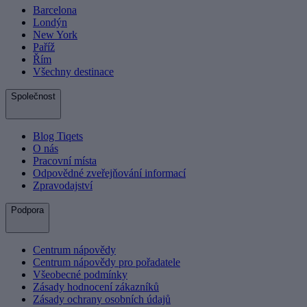
Barcelona
Londýn
New York
Paříž
Řím
Všechny destinace
Společnost
Blog Tiqets
O nás
Pracovní místa
Odpovědné zveřejňování informací
Zpravodajství
Podpora
Centrum nápovědy
Centrum nápovědy pro pořadatele
Všeobecné podmínky
Zásady hodnocení zákazníků
Zásady ochrany osobních údajů