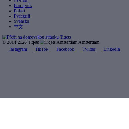
Português
Polski
Русский
Svenska
中文
© 2014-2026 Tiqets
Amsterdam
Instagram
TikTok
Facebook
Twitter
LinkedIn