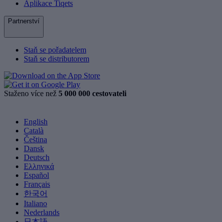
Aplikace Tiqets
Partnerství
Staň se pořadatelem
Staň se distributorem
Staženo více než
5 000 000 cestovateli
English
Català
Čeština
Dansk
Deutsch
Ελληνικά
Español
Français
한국어
Italiano
Nederlands
日本語