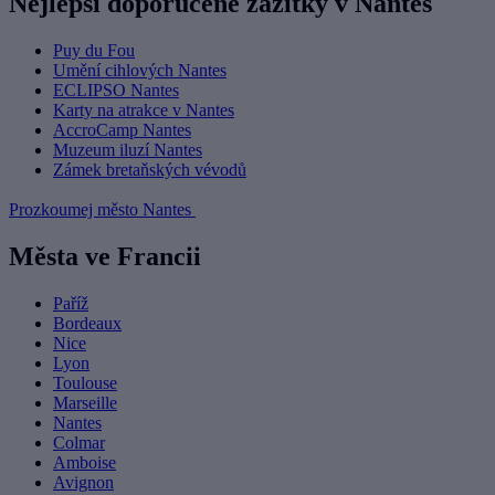
Nejlepší doporučené zážitky v Nantes
Puy du Fou
Umění cihlových Nantes
ECLIPSO Nantes
Karty na atrakce v Nantes
AccroCamp Nantes
Muzeum iluzí Nantes
Zámek bretaňských vévodů
Prozkoumej město Nantes
Města ve Francii
Paříž
Bordeaux
Nice
Lyon
Toulouse
Marseille
Nantes
Colmar
Amboise
Avignon