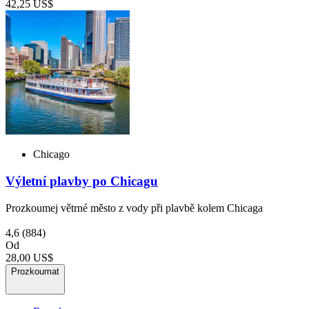
42,25 US$
Chicago
Výletní plavby po Chicagu
Prozkoumej větrné město z vody při plavbě kolem Chicaga
4,6
(884)
Od
28,00 US$
Prozkoumat