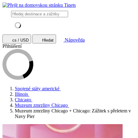
Nápověda
cs / USD
Hledat
Přihlášení
Spojené státy americké
Illinois
Chicago
Muzeum zmrzliny Chicago
Muzeum zmrzliny Chicago + Chicago: Zážitek s přeletem v
Navy Pier