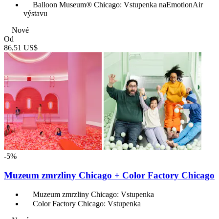
Balloon Museum® Chicago: Vstupenka naEmotionAir
výstavu
Nové
Od
86,51 US$
-5%
Muzeum zmrzliny Chicago + Color Factory Chicago
Muzeum zmrzliny Chicago: Vstupenka
Color Factory Chicago: Vstupenka