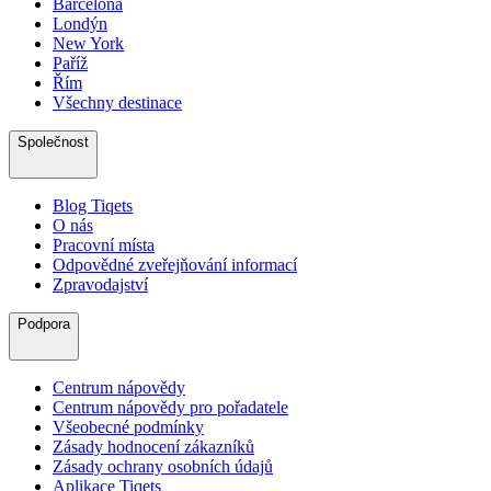
Barcelona
Londýn
New York
Paříž
Řím
Všechny destinace
Společnost
Blog Tiqets
O nás
Pracovní místa
Odpovědné zveřejňování informací
Zpravodajství
Podpora
Centrum nápovědy
Centrum nápovědy pro pořadatele
Všeobecné podmínky
Zásady hodnocení zákazníků
Zásady ochrany osobních údajů
Aplikace Tiqets