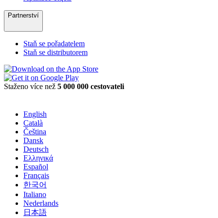
Partnerství
Staň se pořadatelem
Staň se distributorem
Staženo více než
5 000 000 cestovateli
English
Català
Čeština
Dansk
Deutsch
Ελληνικά
Español
Français
한국어
Italiano
Nederlands
日本語