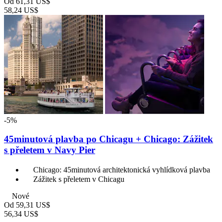
Od
61,31 US$
58,24 US$
-5%
45minutová plavba po Chicagu + Chicago: Zážitek
s přeletem v Navy Pier
Chicago: 45minutová architektonická vyhlídková plavba
Zážitek s přeletem v Chicagu
Nové
Od
59,31 US$
56,34 US$