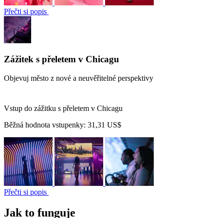
Přečti si popis
Zážitek s přeletem v Chicagu
Objevuj město z nové a neuvěřitelné perspektivy
Vstup do zážitku s přeletem v Chicagu
Běžná hodnota vstupenky:
31,31 US$
Přečti si popis
Jak to funguje