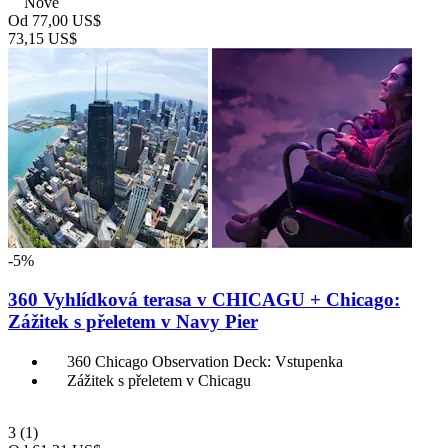
Nové
Od
77,00 US$
73,15 US$
-5%
360 Vyhlídková terasa v CHICAGU + Chicago:
Zážitek s přeletem v Navy Pier
360 Chicago Observation Deck: Vstupenka
Zážitek s přeletem v Chicagu
3
(1)