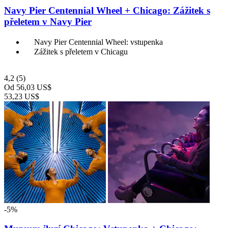
Navy Pier Centennial Wheel + Chicago: Zážitek s
přeletem v Navy Pier
Navy Pier Centennial Wheel: vstupenka
Zážitek s přeletem v Chicagu
4,2
(5)
Od
56,03 US$
53,23 US$
-5%