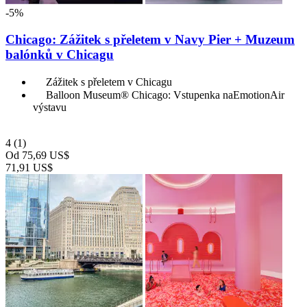
-5%
Chicago: Zážitek s přeletem v Navy Pier + Muzeum
balónků v Chicagu
Zážitek s přeletem v Chicagu
Balloon Museum® Chicago: Vstupenka naEmotionAir
výstavu
4
(1)
Od
75,69 US$
71,91 US$