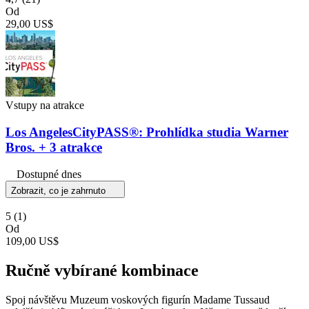
Od
29,00 US$
Vstupy na atrakce
Los AngelesCityPASS®: Prohlídka studia Warner
Bros. + 3 atrakce
Dostupné dnes
Zobrazit, co je zahrnuto
5
(1)
Od
109,00 US$
Ručně vybírané kombinace
Spoj návštěvu Muzeum voskových figurín Madame Tussaud