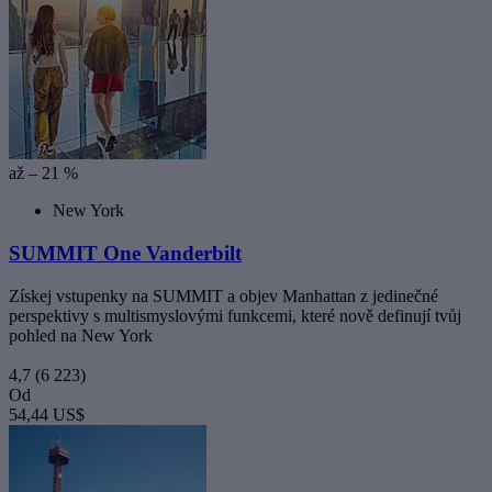
až – 21 %
New York
SUMMIT One Vanderbilt
Získej vstupenky na SUMMIT a objev Manhattan z jedinečné
perspektivy s multismyslovými funkcemi, které nově definují tvůj
pohled na New York
4,7
(6 223)
Od
54,44 US$