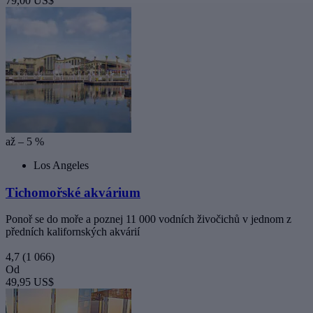
79,00 US$
až – 5 %
Los Angeles
Tichomořské akvárium
Ponoř se do moře a poznej 11 000 vodních živočichů v jednom z
předních kalifornských akvárií
4,7
(1 066)
Od
49,95 US$