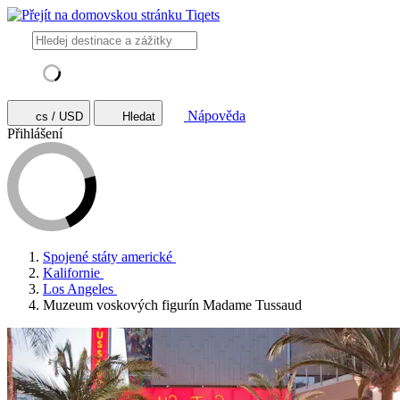
Nápověda
cs / USD
Hledat
Přihlášení
Spojené státy americké
Kalifornie
Los Angeles
Muzeum voskových figurín Madame Tussaud