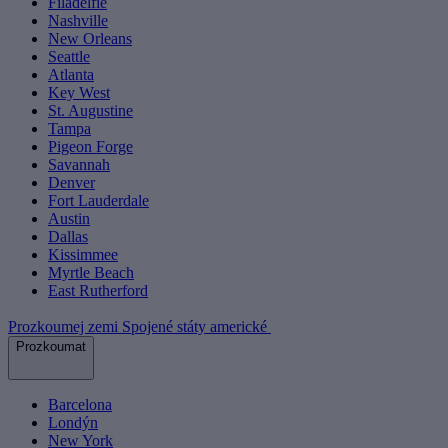
Filadelfie
Nashville
New Orleans
Seattle
Atlanta
Key West
St. Augustine
Tampa
Pigeon Forge
Savannah
Denver
Fort Lauderdale
Austin
Dallas
Kissimmee
Myrtle Beach
East Rutherford
Prozkoumej zemi Spojené státy americké
Prozkoumat
Barcelona
Londýn
New York