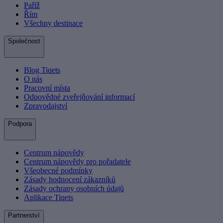
Paříž
Řím
Všechny destinace
Společnost
Blog Tiqets
O nás
Pracovní místa
Odpovědné zveřejňování informací
Zpravodajství
Podpora
Centrum nápovědy
Centrum nápovědy pro pořadatele
Všeobecné podmínky
Zásady hodnocení zákazníků
Zásady ochrany osobních údajů
Aplikace Tiqets
Partnerství