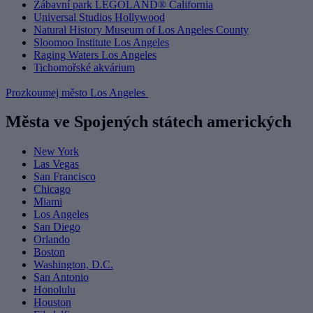
Zábavní park LEGOLAND® California
Universal Studios Hollywood
Natural History Museum of Los Angeles County
Sloomoo Institute Los Angeles
Raging Waters Los Angeles
Tichomořské akvárium
Prozkoumej město Los Angeles
Města ve Spojených státech amerických
New York
Las Vegas
San Francisco
Chicago
Miami
Los Angeles
San Diego
Orlando
Boston
Washington, D.C.
San Antonio
Honolulu
Houston