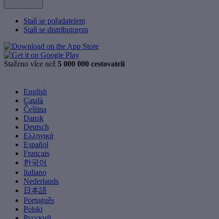
Staň se pořadatelem
Staň se distributorem
Staženo více než
5 000 000 cestovateli
English
Català
Čeština
Dansk
Deutsch
Ελληνικά
Español
Français
한국어
Italiano
Nederlands
日本語
Português
Polski
Русский