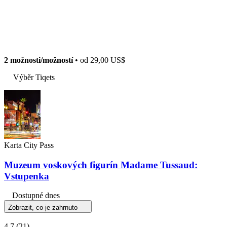
2 možnosti/možností
• od
29,00 US$
Výběr Tiqets
Karta City Pass
Muzeum voskových figurín Madame Tussaud:
Vstupenka
Dostupné dnes
Zobrazit, co je zahrnuto
4,7
(21)