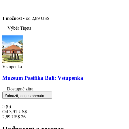
1 možnost
• od
2,89 US$
Výběr Tiqets
Vstupenka
Muzeum Pasifika Bali: Vstupenka
Dostupné zítra
Zobrazit, co je zahrnuto
5
(6)
Od
3,91 US$
2,89 US$
26