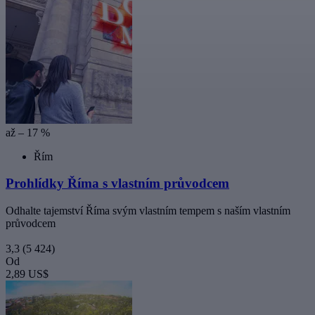
až – 17 %
Řím
Prohlídky Říma s vlastním průvodcem
Odhalte tajemství Říma svým vlastním tempem s naším vlastním
průvodcem
3,3
(5 424)
Od
2,89 US$