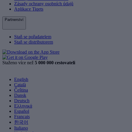
Zásady ochrany osobních údajů
Aplikace Tiqets
Partnerství
Staň se pořadatelem
Staň se distributorem
Staženo více než
5 000 000 cestovateli
English
Català
Čeština
Dansk
Deutsch
Ελληνικά
Español
Français
한국어
Italiano