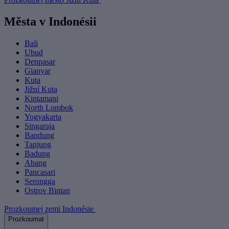
Města v Indonésii
Bali
Ubud
Denpasar
Gianyar
Kuta
Jižní Kuta
Kintamani
North Lombok
Yogyakarta
Singaraja
Bandung
Tanjung
Badung
Abang
Pancasari
Serongga
Ostrov Bintan
Prozkoumej zemi Indonésie
Prozkoumat