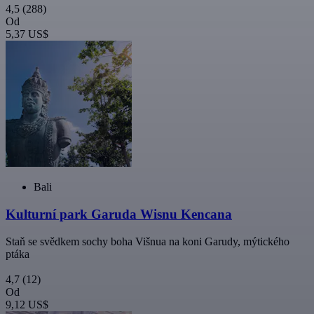
4,5
(288)
Od
5,37 US$
Bali
Kulturní park Garuda Wisnu Kencana
Staň se svědkem sochy boha Višnua na koni Garudy, mýtického
ptáka
4,7
(12)
Od
9,12 US$