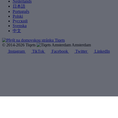
Nederlands
日本語
Português
Polski
Русский
Svenska
中文
© 2014-2026 Tiqets
Amsterdam
Instagram
TikTok
Facebook
Twitter
LinkedIn