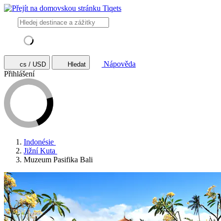
Nápověda
cs / USD
Hledat
Přihlášení
Indonésie
Jižní Kuta
Muzeum Pasifika Bali