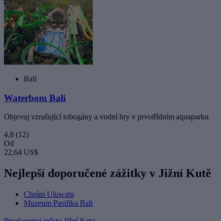
Bali
Waterbom Bali
Objevuj vzrušující tobogány a vodní hry v prvotřídním aquaparku
4,8
(12)
Od
22,64 US$
Nejlepší doporučené zážitky v Jižní Kutě
Chrám Uluwatu
Muzeum Pasifika Bali
Prozkoumej město Jižní Kuta