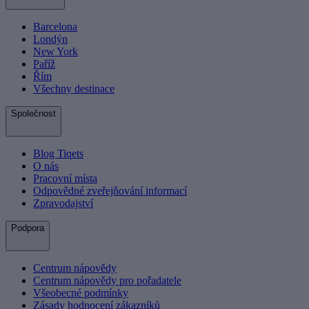
Barcelona
Londýn
New York
Paříž
Řím
Všechny destinace
Společnost
Blog Tiqets
O nás
Pracovní místa
Odpovědné zveřejňování informací
Zpravodajství
Podpora
Centrum nápovědy
Centrum nápovědy pro pořadatele
Všeobecné podmínky
Zásady hodnocení zákazníků