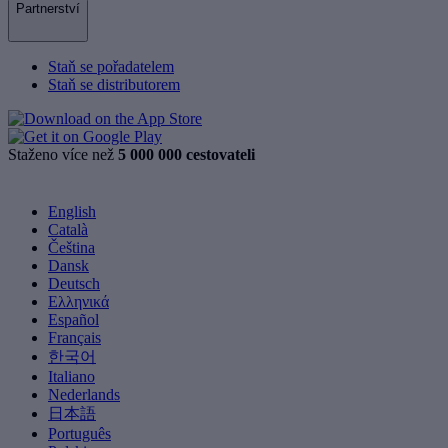
Partnerství
Staň se pořadatelem
Staň se distributorem
Staženo více než
5 000 000 cestovateli
English
Català
Čeština
Dansk
Deutsch
Ελληνικά
Español
Français
한국어
Italiano
Nederlands
日本語
Português