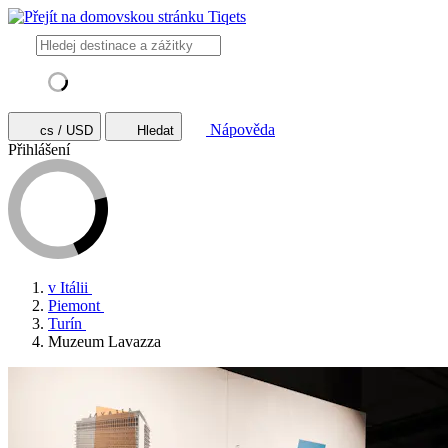
Nápověda
cs / USD
Hledat
Přihlášení
v Itálii
Piemont
Turín
Muzeum Lavazza