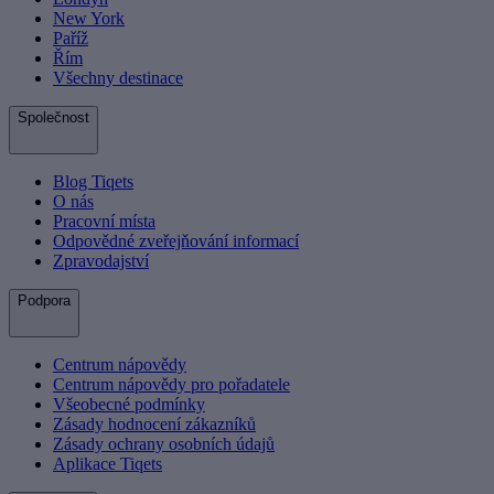
New York
Paříž
Řím
Všechny destinace
Společnost
Blog Tiqets
O nás
Pracovní místa
Odpovědné zveřejňování informací
Zpravodajství
Podpora
Centrum nápovědy
Centrum nápovědy pro pořadatele
Všeobecné podmínky
Zásady hodnocení zákazníků
Zásady ochrany osobních údajů
Aplikace Tiqets