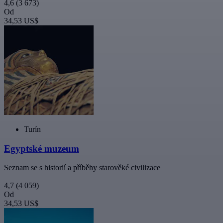
4,6
(3 673)
Od
34,53 US$
Turín
Egyptské muzeum
Seznam se s historií a příběhy starověké civilizace
4,7
(4 059)
Od
34,53 US$