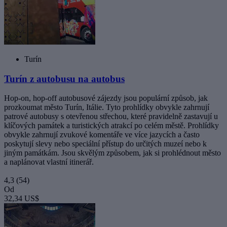
Turín
Turín z autobusu na autobus
Hop-on, hop-off autobusové zájezdy jsou populární způsob, jak
prozkoumat město Turín, Itálie. Tyto prohlídky obvykle zahrnují
patrové autobusy s otevřenou střechou, které pravidelně zastavují u
klíčových památek a turistických atrakcí po celém městě. Prohlídky
obvykle zahrnují zvukové komentáře ve více jazycích a často
poskytují slevy nebo speciální přístup do určitých muzeí nebo k
jiným památkám. Jsou skvělým způsobem, jak si prohlédnout město
a naplánovat vlastní itinerář.
4,3
(54)
Od
32,34 US$