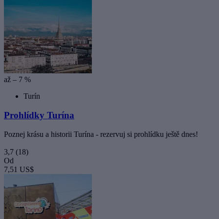
až – 7 %
Turín
Prohlídky Turína
Poznej krásu a historii Turína - rezervuj si prohlídku ještě dnes!
3,7
(18)
Od
7,51 US$