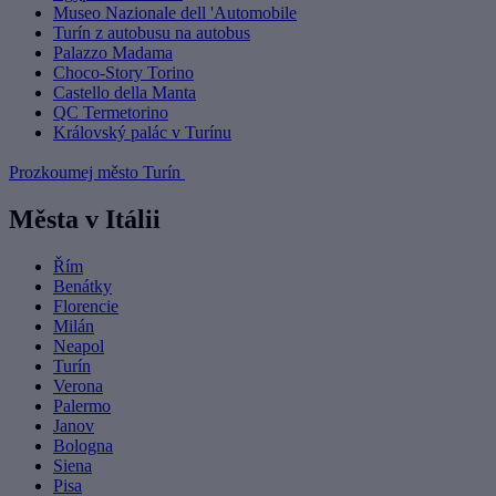
Museo Nazionale dell 'Automobile
Turín z autobusu na autobus
Palazzo Madama
Choco-Story Torino
Castello della Manta
QC Termetorino
Královský palác v Turínu
Prozkoumej město Turín
Města v Itálii
Řím
Benátky
Florencie
Milán
Neapol
Turín
Verona
Palermo
Janov
Bologna
Siena
Pisa