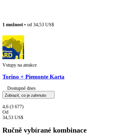
1 možnost
• od
34,53 US$
Vstupy na atrakce
Torino + Piemonte Karta
Dostupné dnes
Zobrazit, co je zahrnuto
4,6
(3 677)
Od
34,53 US$
Ručně vybírané kombinace