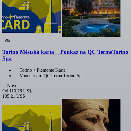
-5%
Torino Městská karta + Poukaz na QC TermeTorino
Spa
Torino + Piemonte Karta
Voucher pro QC TermeTorino Spa
Nové
Od
110,76 US$
105,21 US$