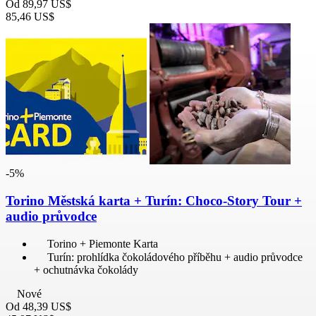
Od
89,97 US$
85,46 US$
-5%
Torino Městská karta + Turín: Choco-Story Tour +
audio průvodce
Torino + Piemonte Karta
Turín: prohlídka čokoládového příběhu + audio průvodce
+ ochutnávka čokolády
Nové
Od
48,39 US$