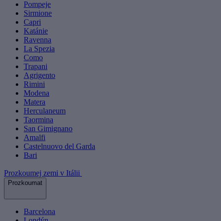
Pompeje
Sirmione
Capri
Katánie
Ravenna
La Spezia
Como
Trapani
Agrigento
Rimini
Modena
Matera
Herculaneum
Taormina
San Gimignano
Amalfi
Castelnuovo del Garda
Bari
Prozkoumej zemi v Itálii
Prozkoumat
Barcelona
Londýn