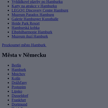
Vyhlídkové plavby po Hamburku
Karty na atrakce v Hamburku
LEGO© Discovery Centre Hamburg
Muzeum Paradox Hamburg
Galerie Hamburger Kunsthalle
Heide Park Resort
Hamburská kobka
Elbphilharmonie Hamburk
Muzeum iluzí Hamburk
Prozkoumej město Hamburk
Města v Německu
Berlín
Hamburk
Mnichov
Kolín
Drážďany
Postupim
Lipsko
Dusseldorf
Frankfurt
Dortmund