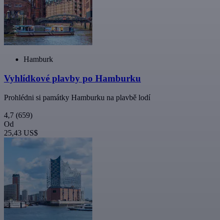
Hamburk
Vyhlídkové plavby po Hamburku
Prohlédni si památky Hamburku na plavbě lodí
4,7
(659)
Od
25,43 US$