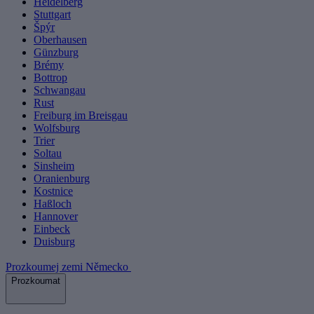
Heidelberg
Stuttgart
Špýr
Oberhausen
Günzburg
Brémy
Bottrop
Schwangau
Rust
Freiburg im Breisgau
Wolfsburg
Trier
Soltau
Sinsheim
Oranienburg
Kostnice
Haßloch
Hannover
Einbeck
Duisburg
Prozkoumej zemi Německo
Prozkoumat