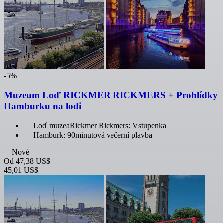
-5%
Muzeum Loď RICKMER RICKMERS + Prohlídky
Hamburku na lodi
Loď muzeaRickmer Rickmers: Vstupenka
Hamburk: 90minutová večerní plavba
Nové
Od
47,38 US$
45,01 US$