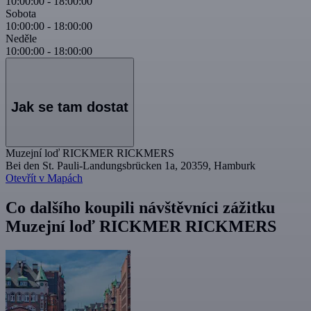
10:00:00
-
18:00:00
Sobota
10:00:00
-
18:00:00
Neděle
10:00:00
-
18:00:00
Jak se tam dostat
Muzejní loď RICKMER RICKMERS
Bei den St. Pauli-Landungsbrücken 1a, 20359, Hamburk
Otevřít v Mapách
Co dalšího koupili návštěvníci zážitku
Muzejní loď RICKMER RICKMERS