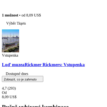
1 možnost
• od
8,09 US$
Výběr Tiqets
Vstupenka
Loď muzeaRickmer Rickmers: Vstupenka
Dostupné dnes
Zobrazit, co je zahrnuto
4,7
(293)
Od
8,09 US$