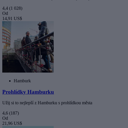
4,4
(1 028)
Od
14,91 US$
Hamburk
Prohlídky Hamburku
Užij si to nejlepší z Hamburku s prohlídkou města
4,6
(187)
Od
21,96 US$