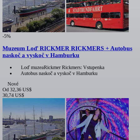
-5%
Muzeum Loď RICKMER RICKMERS + Autobus
naskoč a vyskoč v Hamburku
Loď muzeaRickmer Rickmers: Vstupenka
Autobus naskoč a vyskoč v Hamburku
Nové
Od
32,36 US$
30,74 US$