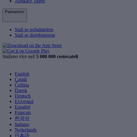
Aplikace Tiqets
Partnerství
Staň se pořadatelem
Staň se distributorem
Staženo více než
5 000 000 cestovateli
English
Català
Čeština
Dansk
Deutsch
Ελληνικά
Español
Français
한국어
Italiano
Nederlands
日本語