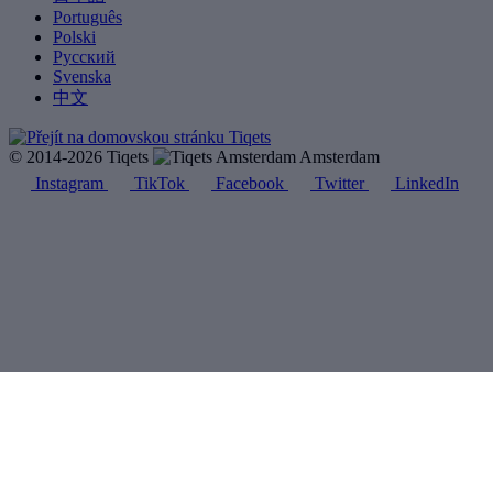
Português
Polski
Русский
Svenska
中文
© 2014-2026 Tiqets
Amsterdam
Instagram
TikTok
Facebook
Twitter
LinkedIn