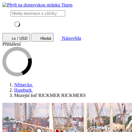
Nápověda
cs / USD
Hledat
Přihlášení
Německo
Hamburk
Muzejní loď RICKMER RICKMERS