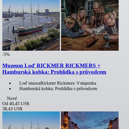
-5%
Muzeum Loď RICKMER RICKMERS +
Hamburská kobka: Prohlídka s průvodcem
Loď muzeaRickmer Rickmers: Vstupenka
Hamburská kobka: Prohlídka s průvodcem
Nové
Od
40,45 US$
38,43 US$