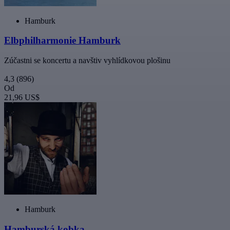
Hamburk
Elbphilharmonie Hamburk
Zúčastni se koncertu a navštiv vyhlídkovou plošinu
4,3
(896)
Od
21,96 US$
Hamburk
Hamburská kobka