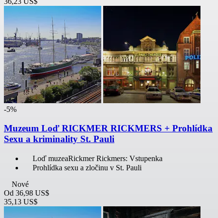
36,23 US$
-5%
Muzeum Loď RICKMER RICKMERS + Prohlídka
Sexu a kriminality St. Pauli
Loď muzeaRickmer Rickmers: Vstupenka
Prohlídka sexu a zločinu v St. Pauli
Nové
Od
36,98 US$
35,13 US$