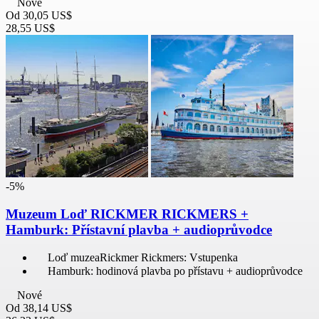
Nové
Od
30,05 US$
28,55 US$
-5%
Muzeum Loď RICKMER RICKMERS +
Hamburk: Přístavní plavba + audioprůvodce
Loď muzeaRickmer Rickmers: Vstupenka
Hamburk: hodinová plavba po přístavu + audioprůvodce
Nové
Od
38,14 US$