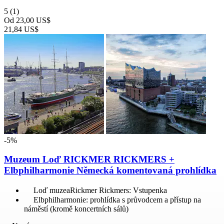
5
(1)
Od
23,00 US$
21,84 US$
-5%
Muzeum Loď RICKMER RICKMERS +
Elbphilharmonie Německá komentovaná prohlídka
Loď muzeaRickmer Rickmers: Vstupenka
Elbphilharmonie: prohlídka s průvodcem a přístup na
náměstí (kromě koncertních sálů)