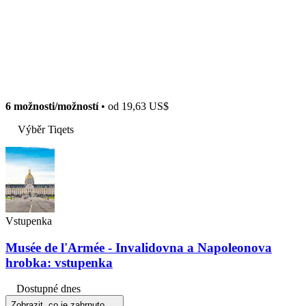
6 možnosti/možností
• od
19,63 US$
Výběr Tiqets
Vstupenka
Musée de l'Armée - Invalidovna a Napoleonova
hrobka: vstupenka
Dostupné dnes
Zobrazit, co je zahrnuto