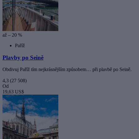
až – 20 %
Paříž
Plavby po Seině
Obdivuj Paříž tím nejkrásnějším způsobem… při plavbě po Seině.
4,3
(27 508)
Od
19,63 US$