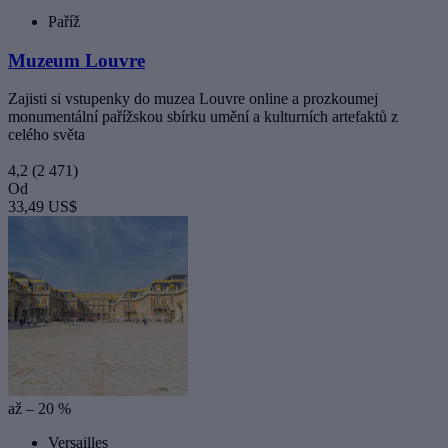
Paříž
Muzeum Louvre
Zajisti si vstupenky do muzea Louvre online a prozkoumej
monumentální pařížskou sbírku umění a kulturních artefaktů z
celého světa
4,2
(2 471)
Od
33,49 US$
až – 20 %
Versailles