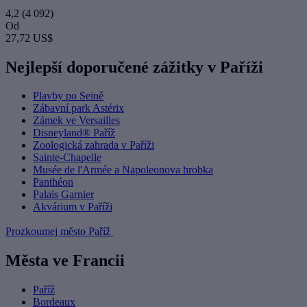
4,2
(4 092)
Od
27,72 US$
Nejlepší doporučené zážitky v Paříži
Plavby po Seině
Zábavní park Astérix
Zámek ve Versailles
Disneyland® Paříž
Zoologická zahrada v Paříži
Sainte-Chapelle
Musée de l'Armée a Napoleonova hrobka
Panthéon
Palais Garnier
Akvárium v Paříži
Prozkoumej město Paříž
Města ve Francii
Paříž
Bordeaux