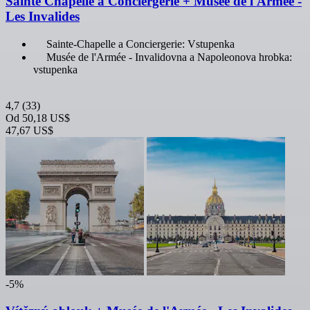
Sainte Chapelle a Conciergerie + Musée de l'Armée -
Les Invalides
Sainte-Chapelle a Conciergerie: Vstupenka
Musée de l'Armée - Invalidovna a Napoleonova hrobka:
vstupenka
4,7
(33)
Od
50,18 US$
47,67 US$
-5%