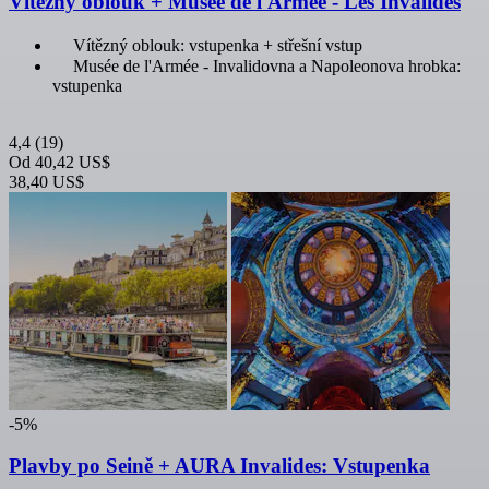
Vítězný oblouk + Musée de l'Armée - Les Invalides
Vítězný oblouk: vstupenka + střešní vstup
Musée de l'Armée - Invalidovna a Napoleonova hrobka:
vstupenka
4,4
(19)
Od
40,42 US$
38,40 US$
-5%
Plavby po Seině + AURA Invalides: Vstupenka