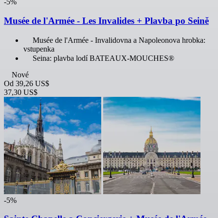
-5%
Musée de l'Armée - Les Invalides + Plavba po Seině
Musée de l'Armée - Invalidovna a Napoleonova hrobka:
vstupenka
Seina: plavba lodí BATEAUX-MOUCHES®
Nové
Od
39,26 US$
37,30 US$
-5%