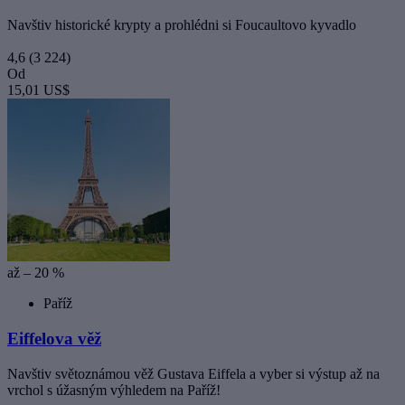
Navštiv historické krypty a prohlédni si Foucaultovo kyvadlo
4,6
(3 224)
Od
15,01 US$
až – 20 %
Paříž
Eiffelova věž
Navštiv světoznámou věž Gustava Eiffela a vyber si výstup až na
vrchol s úžasným výhledem na Paříž!