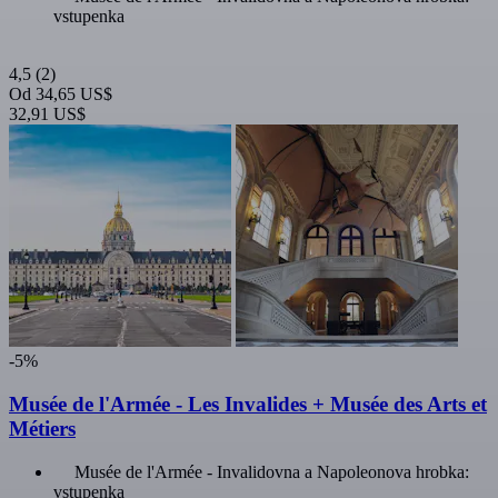
vstupenka
4,5
(2)
Od
34,65 US$
32,91 US$
-5%
Musée de l'Armée - Les Invalides + Musée des Arts et
Métiers
Musée de l'Armée - Invalidovna a Napoleonova hrobka:
vstupenka