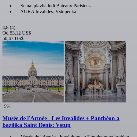
Seina: plavba lodí Bateaux Parisiens
AURA Invalides: Vstupenka
4,8
(4)
Od
53,12 US$
50,47 US$
-5%
Musée de l'Armée - Les Invalides + Panthéon a
bazilika Saint Denis: Vstup
Musée de l'Armée - Invalidovna a Napoleonova hrobka: