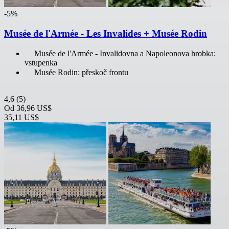
-5%
Musée de l'Armée - Les Invalides + Musée Rodin
Musée de l'Armée - Invalidovna a Napoleonova hrobka:
vstupenka
Musée Rodin: přeskoč frontu
4,6
(5)
Od
36,96 US$
35,11 US$