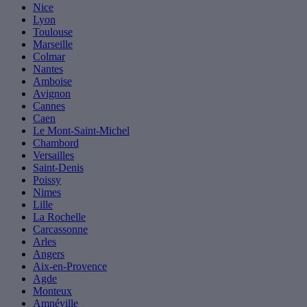
Nice
Lyon
Toulouse
Marseille
Colmar
Nantes
Amboise
Avignon
Cannes
Caen
Le Mont-Saint-Michel
Chambord
Versailles
Saint-Denis
Poissy
Nimes
Lille
La Rochelle
Carcassonne
Arles
Angers
Aix-en-Provence
Agde
Monteux
Amnéville