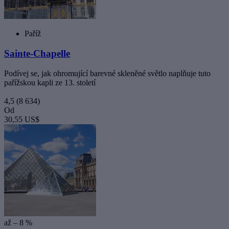
Paříž
Sainte-Chapelle
Podívej se, jak ohromující barevné skleněné světlo naplňuje tuto
pařížskou kapli ze 13. století
4,5
(8 634)
Od
30,55 US$
až – 8 %