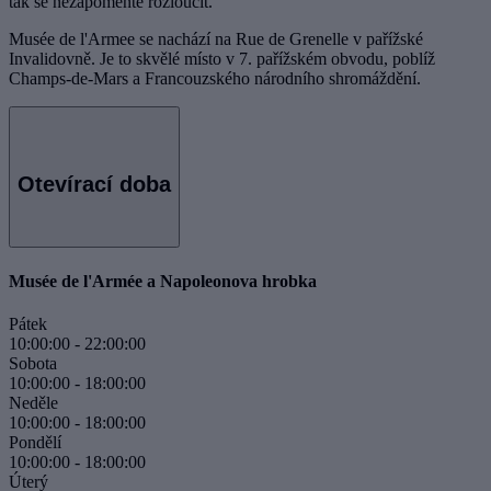
tak se nezapomeňte rozloučit.
Musée de l'Armee se nachází na Rue de Grenelle v pařížské
Invalidovně. Je to skvělé místo v 7. pařížském obvodu, poblíž
Champs-de-Mars a Francouzského národního shromáždění.
Otevírací doba
Musée de l'Armée a Napoleonova hrobka
Pátek
10:00:00
-
22:00:00
Sobota
10:00:00
-
18:00:00
Neděle
10:00:00
-
18:00:00
Pondělí
10:00:00
-
18:00:00
Úterý