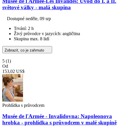
Musée de l'Armée-Les Invalides: Úvod do I. a II.
světové války - malá skupina
Dostupné
neděle, 09 srp
Trvání: 2 h
Živý průvodce v jazycích: angličtina
Skupina max. 8 lidí
Zobrazit, co je zahrnuto
5
(1)
Od
153,02 US$
Prohlídka s průvodcem
Musée de l'Armée - Invalidovna: Napoleonova
hrobka - prohlídka s průvodcem v malé skupině