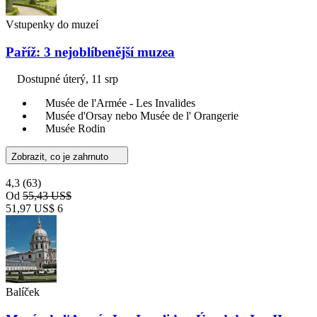
Vstupenky do muzeí
Paříž: 3 nejoblíbenější muzea
Dostupné
úterý, 11 srp
Musée de l'Armée - Les Invalides
Musée d'Orsay nebo Musée de l' Orangerie
Musée Rodin
Zobrazit, co je zahrnuto
4,3
(63)
Od
55,43 US$
51,97 US$
6
Balíček