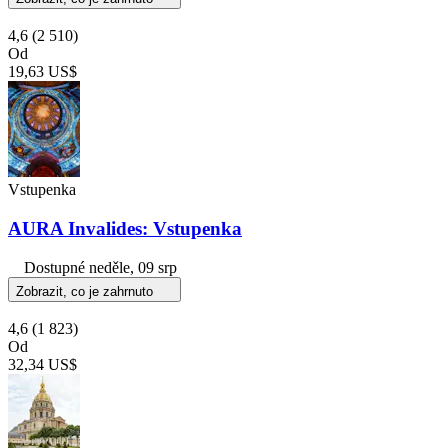
4,6
(2 510)
Od
19,63 US$
Vstupenka
AURA Invalides: Vstupenka
Dostupné
neděle, 09 srp
Zobrazit, co je zahrnuto
4,6
(1 823)
Od
32,34 US$