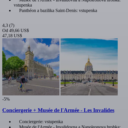
vstupenka
Panthéon a bazilika Saint-Denis: vstupenka
4,3
(7)
Od
49,66 US$
47,18 US$
-5%
Conciergerie + Musée de l'Armée - Les Invalides
Conciergerie: vstupenka
Musée de l'Armée - Invalidovna a Napoleonova hrobka: