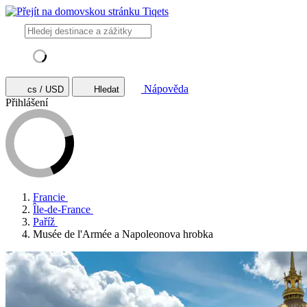
Nápověda
cs / USD
Hledat
Přihlášení
Francie
Île-de-France
Paříž
Musée de l'Armée a Napoleonova hrobka