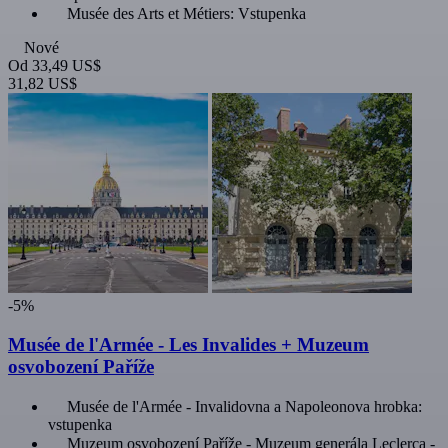
Musée des Arts et Métiers: Vstupenka
Nové
Od
33,49 US$
31,82 US$
-5%
Musée de l'Armée - Les Invalides + Muzeum
osvobození Paříže
Musée de l'Armée - Invalidovna a Napoleonova hrobka:
vstupenka
Muzeum osvobození Paříže - Muzeum generála Leclerca -