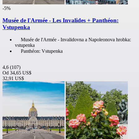
-5%
Musée de l'Armée - Les Invalides + Panthéon:
Vstupenka
Musée de l'Armée - Invalidovna a Napoleonova hrobka:
vstupenka
Panthéon: Vstupenka
4,6
(107)
Od
34,65 US$
32,91 US$