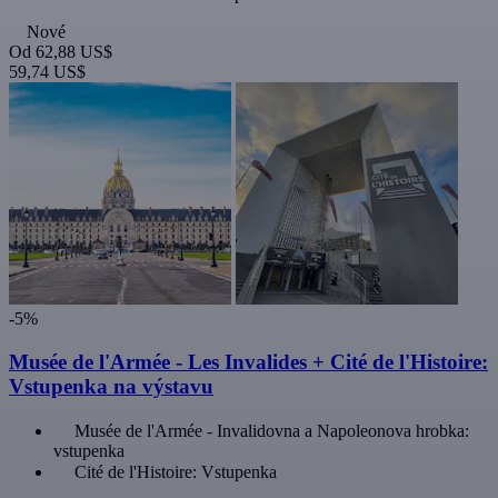
Nové
Od
62,88 US$
59,74 US$
-5%
Musée de l'Armée - Les Invalides + Cité de l'Histoire:
Vstupenka na výstavu
Musée de l'Armée - Invalidovna a Napoleonova hrobka:
vstupenka
Cité de l'Histoire: Vstupenka