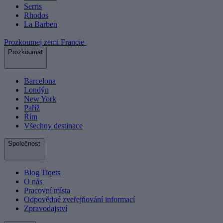
Serris
Rhodos
La Barben
Prozkoumej zemi Francie
Prozkoumat
Barcelona
Londýn
New York
Paříž
Řím
Všechny destinace
Společnost
Blog Tiqets
O nás
Pracovní místa
Odpovědné zveřejňování informací
Zpravodajství