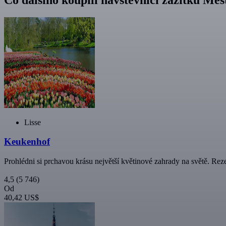
Lisse
Keukenhof
Prohlédni si prchavou krásu největší květinové zahrady na světě. Rez
4,5
(5 746)
Od
40,42 US$