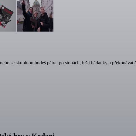
 nebo se skupinou budeš pátrat po stopách, řešit hádanky a překonávat 
stské hry v Kodani