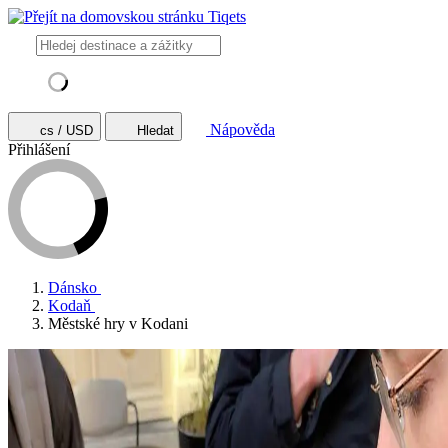
Nápověda
cs / USD
Hledat
Přihlášení
Dánsko
Kodaň
Městské hry v Kodani