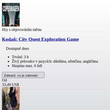
Hry s objevováním města
Kodaň: City Quest Exploration Game
Dostupné dnes
Trvání: 3 h
Živý průvodce v jazycích: dánština, němčina, angličtina
Skupina max. 6 lidí
Zobrazit, co je zahrnuto
Od
33,49 US$