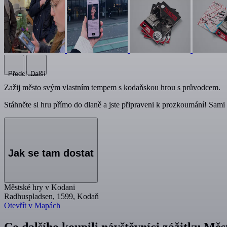
Předchozí
Další
Zažij město svým vlastním tempem s kodaňskou hrou s průvodcem.
Stáhněte si hru přímo do dlaně a jste připraveni k prozkoumání! Sami
Jak se tam dostat
Městské hry v Kodani
Radhuspladsen, 1599, Kodaň
Otevřít v Mapách
Co dalšího koupili návštěvníci zážitku Mě