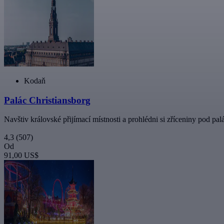
Kodaň
Palác Christiansborg
Navštiv královské přijímací místnosti a prohlédni si zříceniny pod pa
4,3
(507)
Od
91,00 US$