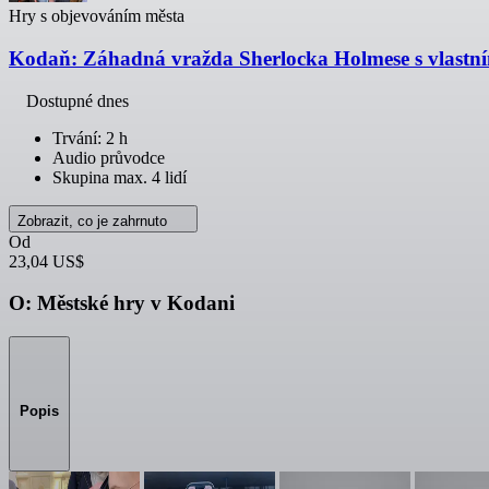
Hry s objevováním města
Kodaň: Záhadná vražda Sherlocka Holmese s vlast
Dostupné dnes
Trvání: 2 h
Audio průvodce
Skupina max. 4 lidí
Zobrazit, co je zahrnuto
Od
23,04 US$
O: Městské hry v Kodani
Popis