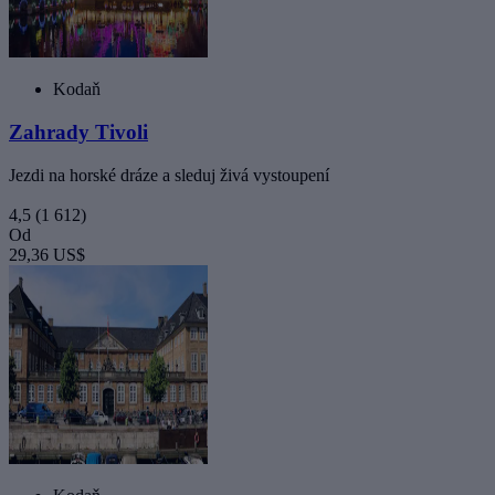
Kodaň
Zahrady Tivoli
Jezdi na horské dráze a sleduj živá vystoupení
4,5
(1 612)
Od
29,36 US$