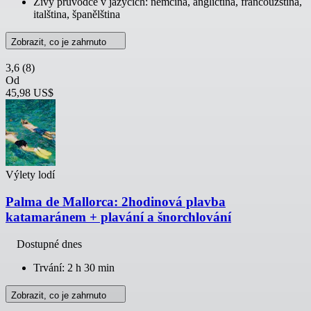
Živý průvodce v jazycích: němčina, angličtina, francouzština,
italština, španělština
Zobrazit, co je zahrnuto
3,6
(8)
Od
45,98 US$
Výlety lodí
Palma de Mallorca: 2hodinová plavba
katamaránem + plavání a šnorchlování
Dostupné dnes
Trvání: 2 h 30 min
Zobrazit, co je zahrnuto