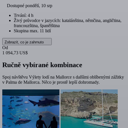
Dostupné
pondělí, 10 srp
Trvání: 4 h
Živý průvodce v jazycích: katalánština, němčina, angličtina,
francouzština, španělština
Skupina max. 11 lidí
Zobrazit, co je zahrnuto
Od
1 094,73 US$
Ručně vybírané kombinace
Spoj návštěvu Výlety lodí na Mallorce s dalšími oblíbenými zážitky
v Palma de Mallorca. Něco je prostě lepší dohromady.