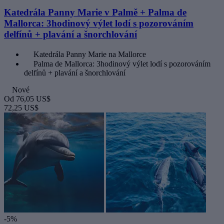
Katedrála Panny Marie v Palmě + Palma de
Mallorca: 3hodinový výlet lodí s pozorováním
delfínů + plavání a šnorchlování
Katedrála Panny Marie na Mallorce
Palma de Mallorca: 3hodinový výlet lodí s pozorováním
delfínů + plavání a šnorchlování
Nové
Od
76,05 US$
72,25 US$
-5%