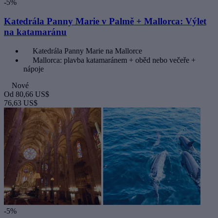
-5%
Katedrála Panny Marie v Palmě + Mallorca: Výlet
na katamaránu
Katedrála Panny Marie na Mallorce
Mallorca: plavba katamaránem + oběd nebo večeře +
nápoje
Nové
Od
80,66 US$
76,63 US$
-5%