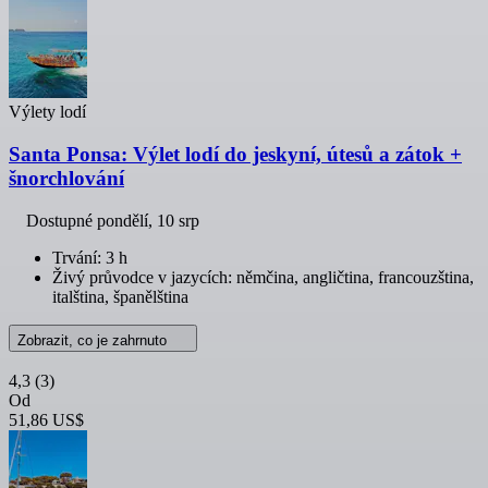
Výlety lodí
Santa Ponsa: Výlet lodí do jeskyní, útesů a zátok +
šnorchlování
Dostupné
pondělí, 10 srp
Trvání: 3 h
Živý průvodce v jazycích: němčina, angličtina, francouzština,
italština, španělština
Zobrazit, co je zahrnuto
4,3
(3)
Od
51,86 US$