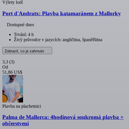
Výlety lodí
Port d'Andratx: Plavba katamaránem z Mallorky
Dostupné dnes
Trvání: 4 h
Živý průvodce v jazycích: angličtina, španělština
Zobrazit, co je zahrnuto
3,3
(3)
Od
51,86 US$
Plavba na plachetnici
Palma de Mallorca: 4hodinová soukromá plavba +
občerstvení