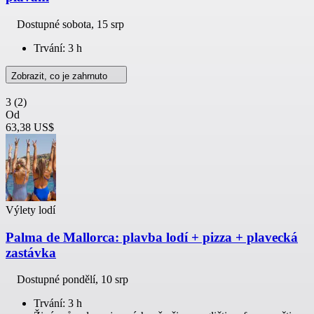
Dostupné
sobota, 15 srp
Trvání: 3 h
Zobrazit, co je zahrnuto
3
(2)
Od
63,38 US$
Výlety lodí
Palma de Mallorca: plavba lodí + pizza + plavecká
zastávka
Dostupné
pondělí, 10 srp
Trvání: 3 h