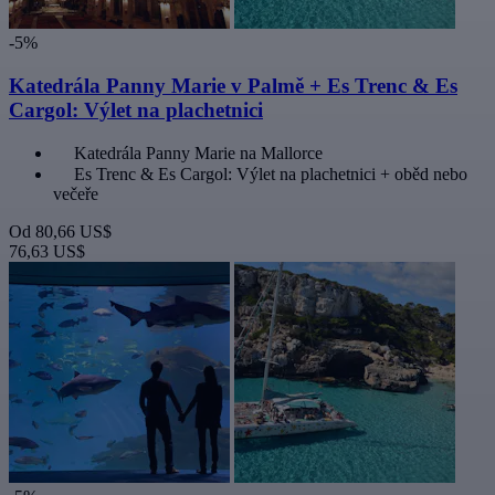
-5%
Katedrála Panny Marie v Palmě + Es Trenc & Es
Cargol: Výlet na plachetnici
Katedrála Panny Marie na Mallorce
Es Trenc & Es Cargol: Výlet na plachetnici + oběd nebo
večeře
Od
80,66 US$
76,63 US$