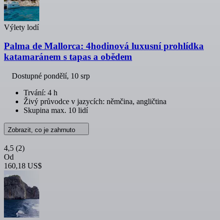
Výlety lodí
Palma de Mallorca: 4hodinová luxusní prohlídka
katamaránem s tapas a obědem
Dostupné
pondělí, 10 srp
Trvání: 4 h
Živý průvodce v jazycích: němčina, angličtina
Skupina max. 10 lidí
Zobrazit, co je zahrnuto
4,5
(2)
Od
160,18 US$