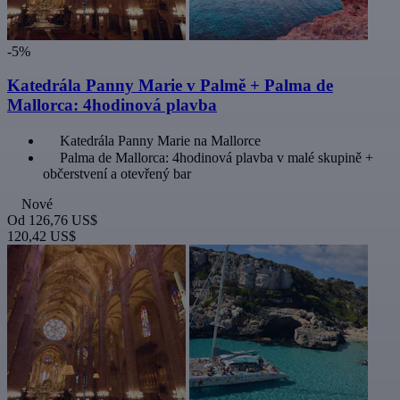
-5%
Katedrála Panny Marie v Palmě + Palma de
Mallorca: 4hodinová plavba
Katedrála Panny Marie na Mallorce
Palma de Mallorca: 4hodinová plavba v malé skupině +
občerstvení a otevřený bar
Nové
Od
126,76 US$
120,42 US$