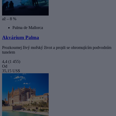
až – 8 %
Palma de Mallorca
Akvárium Palma
Prozkoumej živý mořský život a projdi se ohromujícím podvodním
tunelem
4,4
(1 455)
Od
35,15 US$