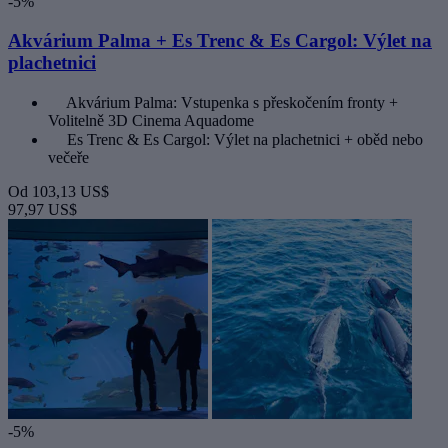
-5%
Akvárium Palma + Es Trenc & Es Cargol: Výlet na
plachetnici
Akvárium Palma: Vstupenka s přeskočením fronty +
Volitelně 3D Cinema Aquadome
Es Trenc & Es Cargol: Výlet na plachetnici + oběd nebo
večeře
Od
103,13 US$
97,97 US$
-5%