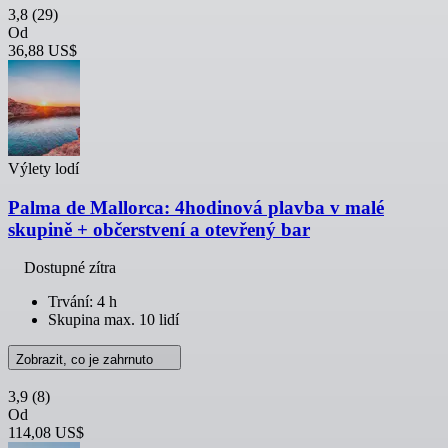
3,8
(29)
Od
36,88 US$
Výlety lodí
Palma de Mallorca: 4hodinová plavba v malé
skupině + občerstvení a otevřený bar
Dostupné zítra
Trvání: 4 h
Skupina max. 10 lidí
Zobrazit, co je zahrnuto
3,9
(8)
Od
114,08 US$