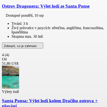
Ostrov Dragonera: Výlet lodí ze Santa Ponse
Dostupné
pondělí, 10 srp
Trvání: 3 h
Živý průvodce v jazycích: němčina, angličtina, francouzština,
španělština
Skupina max. 30 lidí
Zobrazit, co je zahrnuto
4
(4)
Od
51,86 US$
Výlety lodí
Santa Ponsa: Výlet lodí kolem Dračího ostrova +
plavání