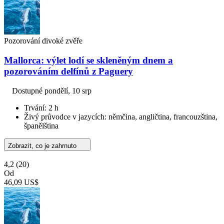
Pozorování divoké zvěře
Mallorca: výlet lodí se skleněným dnem a
pozorováním delfínů z Paguery
Dostupné
pondělí, 10 srp
Trvání: 2 h
Živý průvodce v jazycích: němčina, angličtina, francouzština,
španělština
Zobrazit, co je zahrnuto
4,2
(20)
Od
46,09 US$