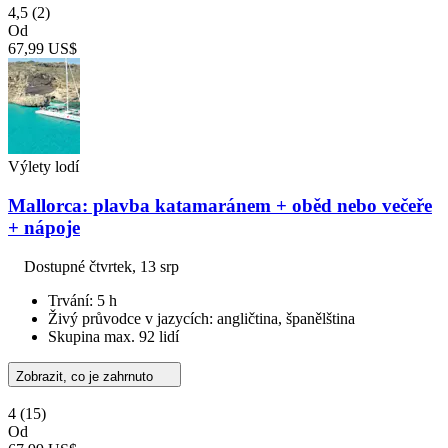
4,5
(2)
Od
67,99 US$
Výlety lodí
Mallorca: plavba katamaránem + oběd nebo večeře
+ nápoje
Dostupné
čtvrtek, 13 srp
Trvání: 5 h
Živý průvodce v jazycích: angličtina, španělština
Skupina max. 92 lidí
Zobrazit, co je zahrnuto
4
(15)
Od