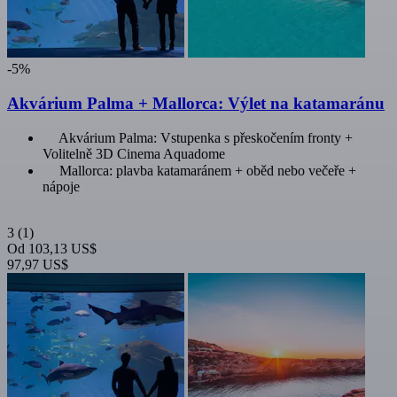
-5%
Akvárium Palma + Mallorca: Výlet na katamaránu
Akvárium Palma: Vstupenka s přeskočením fronty +
Volitelně 3D Cinema Aquadome
Mallorca: plavba katamaránem + oběd nebo večeře +
nápoje
3
(1)
Od
103,13 US$
97,97 US$