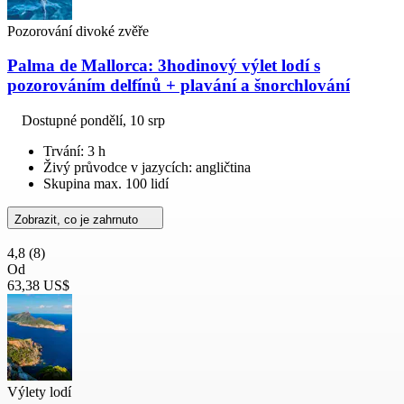
Pozorování divoké zvěře
Palma de Mallorca: 3hodinový výlet lodí s
pozorováním delfínů + plavání a šnorchlování
Dostupné
pondělí, 10 srp
Trvání: 3 h
Živý průvodce v jazycích: angličtina
Skupina max. 100 lidí
Zobrazit, co je zahrnuto
4,8
(8)
Od
63,38 US$
Výlety lodí