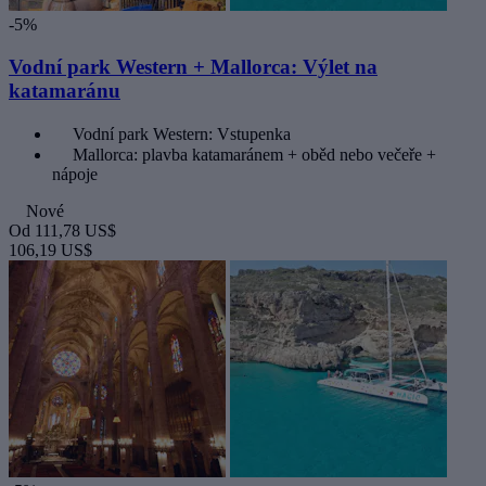
-5%
Vodní park Western + Mallorca: Výlet na
katamaránu
Vodní park Western: Vstupenka
Mallorca: plavba katamaránem + oběd nebo večeře +
nápoje
Nové
Od
111,78 US$
106,19 US$