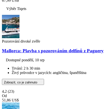
67,99 US$
Výběr Tiqets
Pozorování divoké zvěře
Mallorca: Plavba s pozorováním delfínů z Paguery
Dostupné
pondělí, 10 srp
Trvání: 2 h 30 min
Živý průvodce v jazycích: angličtina, španělština
Zobrazit, co je zahrnuto
4,2
(23)
Od
51,86 US$