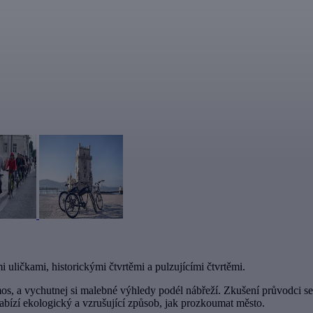
uličkami, historickými čtvrtěmi a pulzujícími čtvrtěmi.
mos, a vychutnej si malebné výhledy podél nábřeží. Zkušení průvodci s
bízí ekologický a vzrušující způsob, jak prozkoumat město.