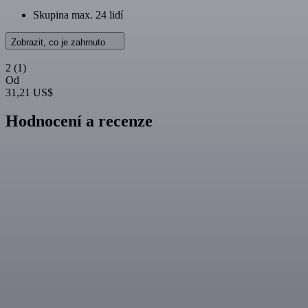
Skupina max. 24 lidí
Zobrazit, co je zahrnuto
2
(1)
Od
31,21 US$
Hodnocení a recenze