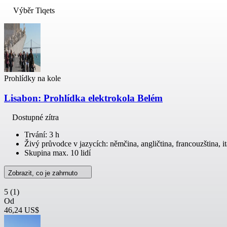
Výběr Tiqets
Prohlídky na kole
Lisabon: Prohlídka elektrokola Belém
Dostupné zítra
Trvání: 3 h
Živý průvodce v jazycích: němčina, angličtina, francouzština, ita
Skupina max. 10 lidí
Zobrazit, co je zahrnuto
5
(1)
Od
46,24 US$