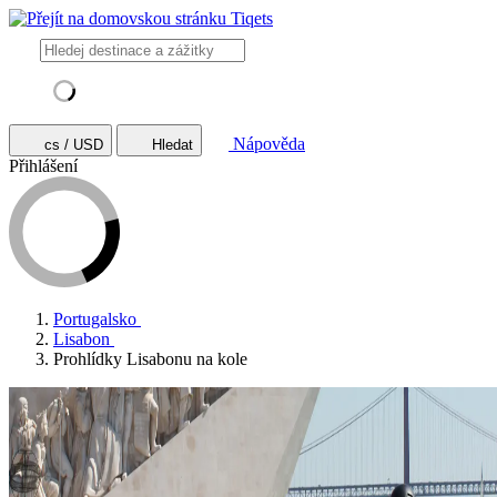
Nápověda
cs / USD
Hledat
Přihlášení
Portugalsko
Lisabon
Prohlídky Lisabonu na kole