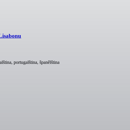
 Lisabonu
lština, portugalština, španělština