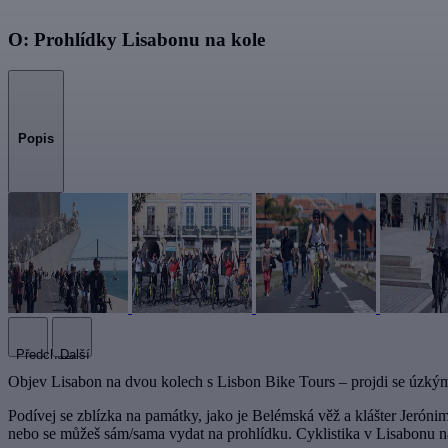
O: Prohlídky Lisabonu na kole
Popis
Předchozí
Další
Objev Lisabon na dvou kolech s Lisbon Bike Tours – projdi se úzkými 
Podívej se zblízka na památky, jako je Belémská věž a klášter Jeróni
nebo se můžeš sám/sama vydat na prohlídku. Cyklistika v Lisabonu na