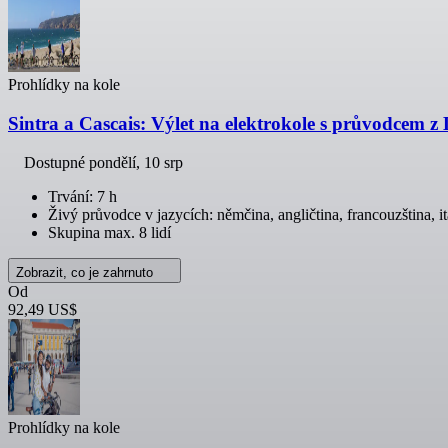
Prohlídky na kole
Sintra a Cascais: Výlet na elektrokole s průvodcem z
Dostupné
pondělí, 10 srp
Trvání: 7 h
Živý průvodce v jazycích: němčina, angličtina, francouzština, ita
Skupina max. 8 lidí
Zobrazit, co je zahrnuto
Od
92,49 US$
Prohlídky na kole