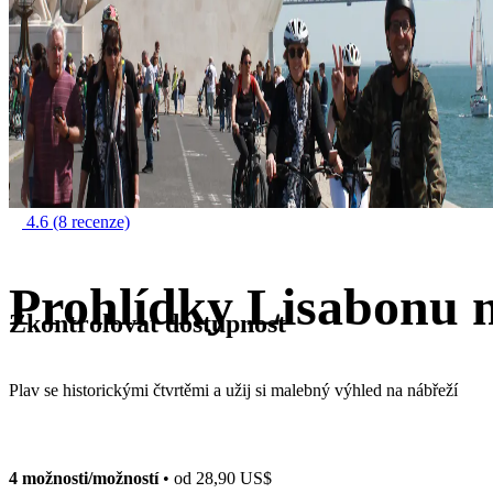
4.6
(8 recenze)
Prohlídky Lisabonu n
Zkontrolovat dostupnost
Plav se historickými čtvrtěmi a užij si malebný výhled na nábřeží
4 možnosti/možností
• od
28,90 US$