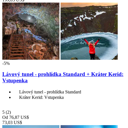
-5%
Lávový tunel - prohlídka Standard + Kráter Kerid:
Vstupenka
Lávový tunel - prohlídka Standard
Kráter Kerid: Vstupenka
5
(2)
Od
76,87 US$
73,03 US$