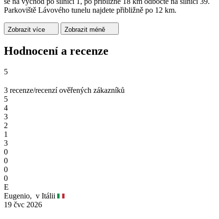
se na východ po silnici 1, po přibližně 18 km odbočte na silnici 39.
Parkoviště Lávového tunelu najdete přibližně po 12 km.
Zobrazit více
Zobrazit méně
Hodnocení a recenze
5
3 recenze/recenzí ověřených zákazníků
5
4
3
2
1
3
0
0
0
0
E
Eugenio,
v Itálii
19 čvc 2026