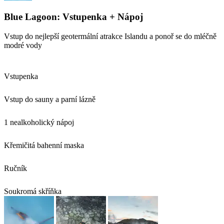
Blue Lagoon: Vstupenka + Nápoj
Vstup do nejlepší geotermální atrakce Islandu a ponoř se do mléčně
modré vody
Vstupenka
Vstup do sauny a parní lázně
1 nealkoholický nápoj
Křemičitá bahenní maska
Ručník
Soukromá skříňka