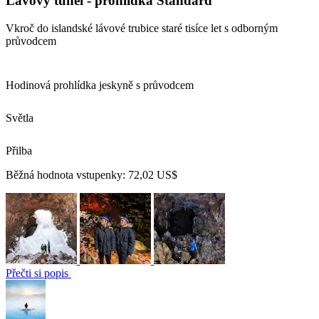
Lávový tunel - prohlídka Standard
Vkroč do islandské lávové trubice staré tisíce let s odborným
průvodcem
Hodinová prohlídka jeskyně s průvodcem
Světla
Přilba
Běžná hodnota vstupenky:
72,02 US$
Přečti si popis