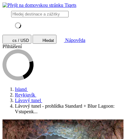
Nápověda
cs / USD
Hledat
Přihlášení
Island
Reykjavík
Lávový tunel
Lávový tunel - prohlídka Standard + Blue Lagoon:
Vstupenk...