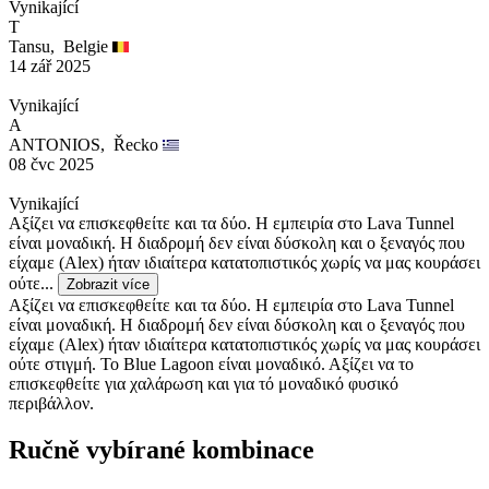
Vynikající
T
Tansu,
Belgie
14 zář 2025
Vynikající
A
ANTONIOS,
Řecko
08 čvc 2025
Vynikající
Αξίζει να επισκεφθείτε και τα δύο. Η εμπειρία στο Lava Tunnel
είναι μοναδική. Η διαδρομή δεν είναι δύσκολη και ο ξεναγός που
είχαμε (Alex) ήταν ιδιαίτερα κατατοπιστικός χωρίς να μας κουράσει
ούτε...
Zobrazit více
Αξίζει να επισκεφθείτε και τα δύο. Η εμπειρία στο Lava Tunnel
είναι μοναδική. Η διαδρομή δεν είναι δύσκολη και ο ξεναγός που
είχαμε (Alex) ήταν ιδιαίτερα κατατοπιστικός χωρίς να μας κουράσει
ούτε στιγμή. Το Blue Lagoon είναι μοναδικό. Αξίζει να το
επισκεφθείτε για χαλάρωση και για τό μοναδικό φυσικό
περιβάλλον.
Ručně vybírané kombinace