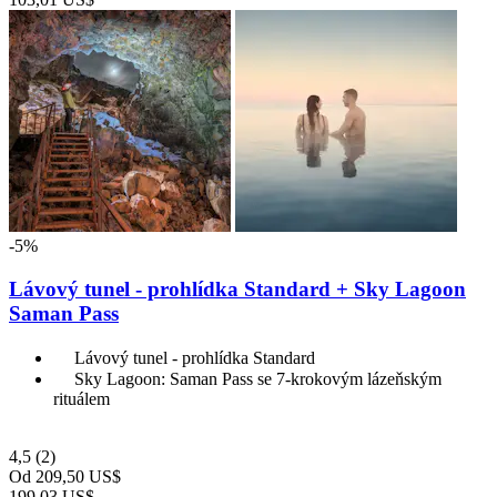
-5%
Lávový tunel - prohlídka Standard + Sky Lagoon
Saman Pass
Lávový tunel - prohlídka Standard
Sky Lagoon: Saman Pass se 7-krokovým lázeňským
rituálem
4,5
(2)
Od
209,50 US$
199,03 US$