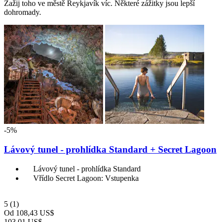
Zažij toho ve městě Reykjavík víc. Některé zážitky jsou lepší
dohromady.
-5%
Lávový tunel - prohlídka Standard + Secret Lagoon
Lávový tunel - prohlídka Standard
Vřídlo Secret Lagoon: Vstupenka
5
(1)
Od
108,43 US$
103,01 US$