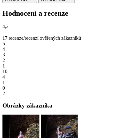
Hodnocení a recenze
4,2
17 recenze/recenzí ověřených zákazníků
5
4
3
2
1
10
4
1
0
2
Obrázky zákazníka