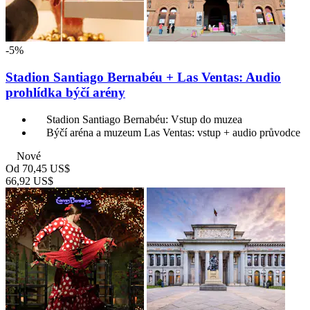
-5%
Stadion Santiago Bernabéu + Las Ventas: Audio
prohlídka býčí arény
Stadion Santiago Bernabéu: Vstup do muzea
Býčí aréna a muzeum Las Ventas: vstup + audio průvodce
Nové
Od
70,45 US$
66,92 US$