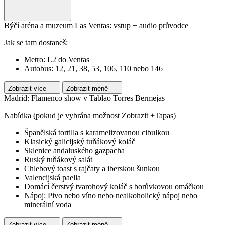
Býčí aréna a muzeum Las Ventas: vstup + audio průvodce
Jak se tam dostaneš:
Metro: L2 do Ventas
Autobus: 12, 21, 38, 53, 106, 110 nebo 146
Zobrazit více
Zobrazit méně
Madrid: Flamenco show v Tablao Torres Bermejas
Nabídka (pokud je vybrána možnost Zobrazit +Tapas)
Španělská tortilla s karamelizovanou cibulkou
Klasický galicijský tuňákový koláč
Sklenice andaluského gazpacha
Ruský tuňákový salát
Chlebový toast s rajčaty a iberskou šunkou
Valencijská paella
Domácí čerstvý tvarohový koláč s borůvkovou omáčkou
Nápoj: Pivo nebo víno nebo nealkoholický nápoj nebo
minerální voda
Zobrazit více
Zobrazit méně