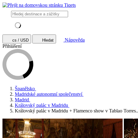
Nápověda
cs / USD
Hledat
Přihlášení
Španělsko
Madridské autonomní společenství
Madrid
Královský palác v Madridu
Královský palác v Madridu + Flamenco show v Tablao Torres..