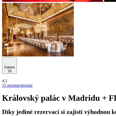
Galerie
18
4,1
15 recenze/recenzí
Královský palác v Madridu + F
Díky jediné rezervaci si zajisti výhodnou k