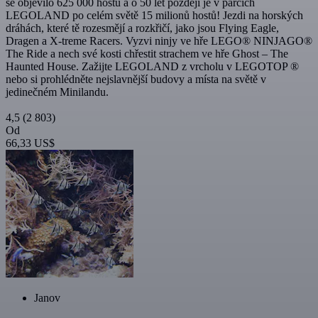
se objevilo 625 000 hostů a o 50 let později je v parcích
LEGOLAND po celém světě 15 milionů hostů! Jezdi na horských
dráhách, které tě rozesmějí a rozkřičí, jako jsou Flying Eagle,
Dragen a X-treme Racers. Vyzvi ninjy ve hře LEGO® NINJAGO®
The Ride a nech své kosti chřestit strachem ve hře Ghost – The
Haunted House. Zažijte LEGOLAND z vrcholu v LEGOTOP ®
nebo si prohlédněte nejslavnější budovy a místa na světě v
jedinečném Minilandu.
4,5
(2 803)
Od
66,33 US$
Janov