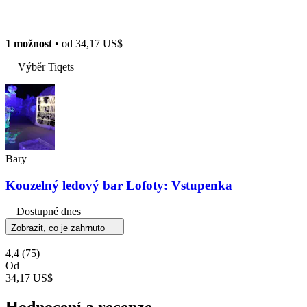
1 možnost
• od
34,17 US$
Výběr Tiqets
Bary
Kouzelný ledový bar Lofoty: Vstupenka
Dostupné dnes
Zobrazit, co je zahrnuto
4,4
(75)
Od
34,17 US$