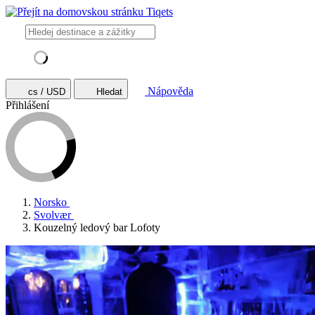
Nápověda
cs / USD
Hledat
Přihlášení
Norsko
Svolvær
Kouzelný ledový bar Lofoty