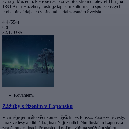
zvířaty. Muzeum, které se nachází ve Stockholmu, otevřel 11. října
1891 Artur Hazelius, ilustruje tapisérii kulturních a společenských
tradic převládajících v předindustrializovaném Švédsku.
4,4
(554)
Od
32,17 US$
Rovaniemi
Zážitky s řízením v Laponsku
V zimě je jen málo věcí kouzelnějších než Finsko. Zasněžené cesty,
mrazivé lesy a klidná krajina dělají z odlehlého finského Laponska
zasněnou destinaci. Pronásleduj polární záři na sněžném skútru