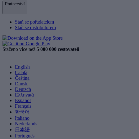
Partnerství
Staň se pořadatelem
Staň se distributorem
Staženo více než
5 000 000 cestovateli
English
Català
Čeština
Dansk
Deutsch
Ελληνικά
Español
Français
한국어
Italiano
Nederlands
日本語
Português