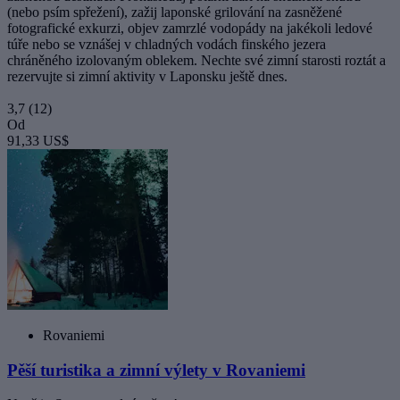
(nebo psím spřežení), zažij laponské grilování na zasněžené
fotografické exkurzi, objev zamrzlé vodopády na jakékoli ledové
túře nebo se vznášej v chladných vodách finského jezera
chráněného izolovaným oblekem. Nechte své zimní starosti roztát a
rezervujte si zimní aktivity v Laponsku ještě dnes.
3,7
(12)
Od
91,33 US$
Rovaniemi
Pěší turistika a zimní výlety v Rovaniemi