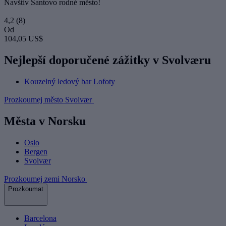
Navštiv Santovo rodné město!
4,2
(8)
Od
104,05 US$
Nejlepší doporučené zážitky v Svolværu
Kouzelný ledový bar Lofoty
Prozkoumej město Svolvær
Města v Norsku
Oslo
Bergen
Svolvær
Prozkoumej zemi Norsko
Prozkoumat
Barcelona