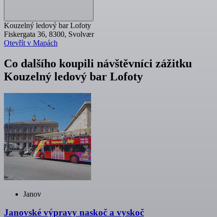
Kouzelný ledový bar Lofoty
Fiskergata 36, 8300, Svolvær
Otevřít v Mapách
Co dalšího koupili návštěvníci zážitku
Kouzelný ledový bar Lofoty
Janov
Janovské výpravy naskoč a vyskoč