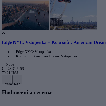
-5%
Edge NYC: Vstupenka + Kolo snů v American Dream
Edge NYC: Vstupenka
Kolo snů v American Dream: Vstupenka
Nové
Od
73,91 US$
70,21 US$
Předchozí
Další
Hodnocení a recenze