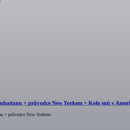
é
 Manhattanu + průvodce New Yorkem + Kolo snů v Ame
tanu + průvodce New Yorkem