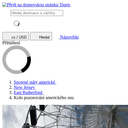
Nápověda
cs / USD
Hledat
Přihlášení
Spojené státy americké
New Jersey
East Rutherford
Kolo pozorování amerického snu