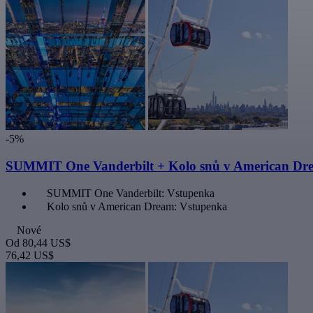
-5%
SUMMIT One Vanderbilt + Kolo snů v American Dr
SUMMIT One Vanderbilt: Vstupenka
Kolo snů v American Dream: Vstupenka
Nové
Od
80,44 US$
76,42 US$