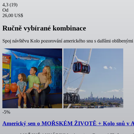
4,3
(19)
Od
26,00 US$
Ručně vybírané kombinace
Spoj návštěvu Kolo pozorování amerického snu s dalšími oblíbenými z
-5%
Americký sen o MOŘSKÉM ŽIVOTĚ + Kolo snů v A