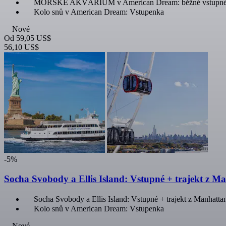
MOŘSKÉ AKVÁRIUM v American Dream: běžné vstupn
Kolo snů v American Dream: Vstupenka
Nové
Od
59,05 US$
56,10 US$
-5%
Socha Svobody a Ellis Island: Vstupné + trajekt z
Socha Svobody a Ellis Island: Vstupné + trajekt z Manhat
Kolo snů v American Dream: Vstupenka
Nové