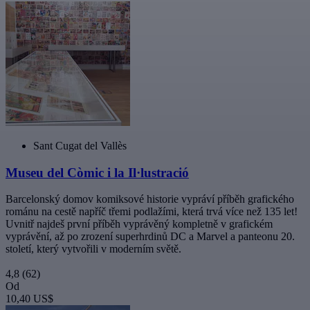
Sant Cugat del Vallès
Museu del Còmic i la Il·lustració
Barcelonský domov komiksové historie vypráví příběh grafického
románu na cestě napříč třemi podlažími, která trvá více než 135 let!
Uvnitř najdeš první příběh vyprávěný kompletně v grafickém
vyprávění, až po zrození superhrdinů DC a Marvel a panteonu 20.
století, který vytvořili v moderním světě.
4,8
(62)
Od
10,40 US$