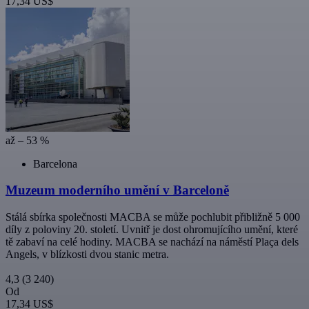
17,34 US$
až – 53 %
Barcelona
Muzeum moderního umění v Barceloně
Stálá sbírka společnosti MACBA se může pochlubit přibližně 5 000
díly z poloviny 20. století. Uvnitř je dost ohromujícího umění, které
tě zabaví na celé hodiny. MACBA se nachází na náměstí Plaça dels
Angels, v blízkosti dvou stanic metra.
4,3
(3 240)
Od
17,34 US$