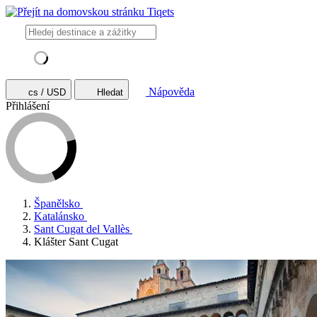
Nápověda
cs / USD
Hledat
Přihlášení
Španělsko
Katalánsko
Sant Cugat del Vallès
Klášter Sant Cugat