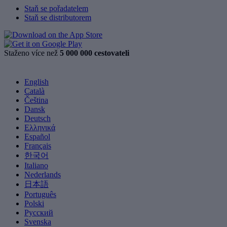
Staň se pořadatelem
Staň se distributorem
Staženo více než
5 000 000 cestovateli
English
Català
Čeština
Dansk
Deutsch
Ελληνικά
Español
Français
한국어
Italiano
Nederlands
日本語
Português
Polski
Русский
Svenska