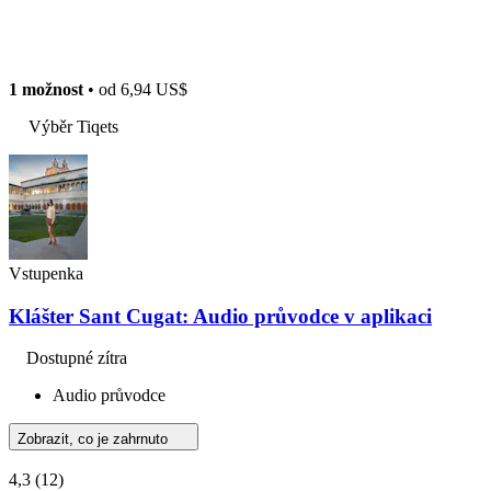
1 možnost
• od
6,94 US$
Výběr Tiqets
Vstupenka
Klášter Sant Cugat: Audio průvodce v aplikaci
Dostupné zítra
Audio průvodce
Zobrazit, co je zahrnuto
4,3
(12)