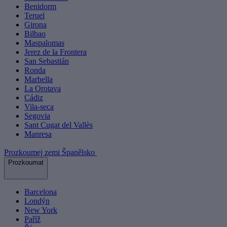
Benidorm
Teruel
Girona
Bilbao
Maspalomas
Jerez de la Frontera
San Sebastián
Ronda
Marbella
La Orotava
Cádiz
Vila-seca
Segovia
Sant Cugat del Vallès
Manresa
Prozkoumej zemi Španělsko
Prozkoumat
Barcelona
Londýn
New York
Paříž