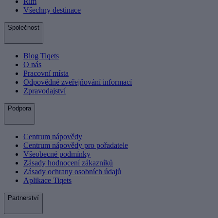
Řím
Všechny destinace
Společnost
Blog Tiqets
O nás
Pracovní místa
Odpovědné zveřejňování informací
Zpravodajství
Podpora
Centrum nápovědy
Centrum nápovědy pro pořadatele
Všeobecné podmínky
Zásady hodnocení zákazníků
Zásady ochrany osobních údajů
Aplikace Tiqets
Partnerství