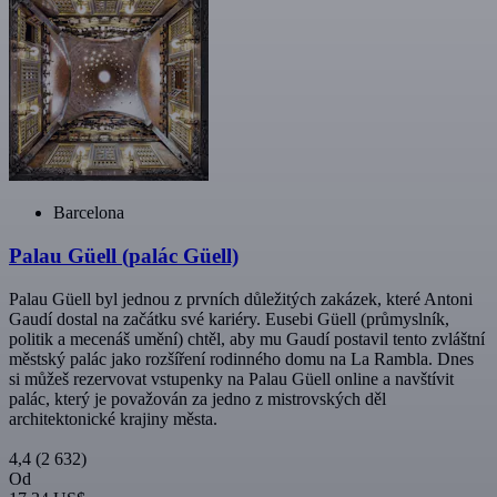
Barcelona
Palau Güell (palác Güell)
Palau Güell byl jednou z prvních důležitých zakázek, které Antoni
Gaudí dostal na začátku své kariéry. Eusebi Güell (průmyslník,
politik a mecenáš umění) chtěl, aby mu Gaudí postavil tento zvláštní
městský palác jako rozšíření rodinného domu na La Rambla. Dnes
si můžeš rezervovat vstupenky na Palau Güell online a navštívit
palác, který je považován za jedno z mistrovských děl
architektonické krajiny města.
4,4
(2 632)
Od