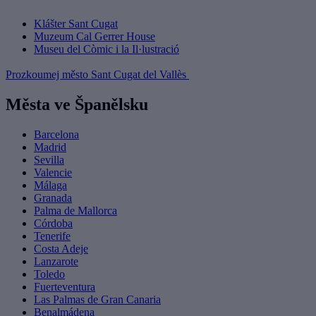
Klášter Sant Cugat
Muzeum Cal Gerrer House
Museu del Còmic i la Il·lustració
Prozkoumej město Sant Cugat del Vallès
Města ve Španělsku
Barcelona
Madrid
Sevilla
Valencie
Málaga
Granada
Palma de Mallorca
Córdoba
Tenerife
Costa Adeje
Lanzarote
Toledo
Fuerteventura
Las Palmas de Gran Canaria
Benalmádena