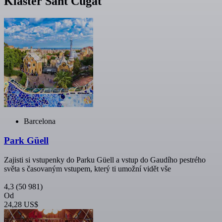
Klášter Sant Cugat
Barcelona
Park Güell
Zajisti si vstupenky do Parku Güell a vstup do Gaudího pestrého
světa s časovaným vstupem, který ti umožní vidět vše
4,3
(50 981)
Od
24,28 US$