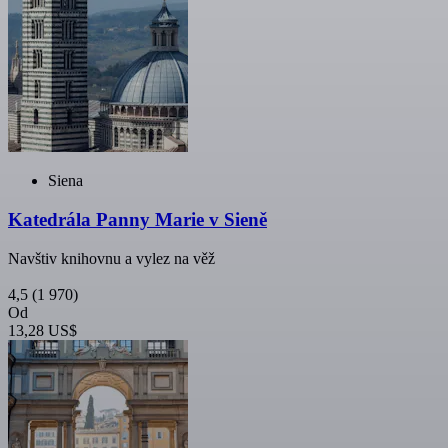
Siena
Katedrála Panny Marie v Sieně
Navštiv knihovnu a vylez na věž
4,5
(1 970)
Od
13,28 US$