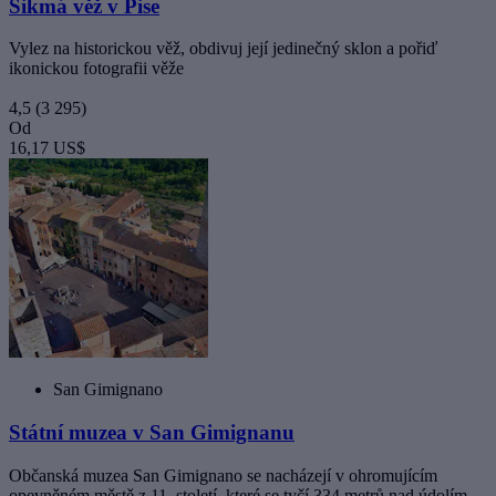
Šikmá věž v Pise
Vylez na historickou věž, obdivuj její jedinečný sklon a pořiď
ikonickou fotografii věže
4,5
(3 295)
Od
16,17 US$
San Gimignano
Státní muzea v San Gimignanu
Občanská muzea San Gimignano se nacházejí v ohromujícím
opevněném městě z 11. století, které se tyčí 334 metrů nad údolím