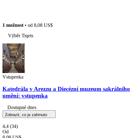
1 možnost
• od
8,08 US$
Výběr Tiqets
Vstupenka
Katedrála v Arezzu a Diecézní muzeum sakrálního
umění: vstupenka
Dostupné dnes
Zobrazit, co je zahrnuto
4,4
(34)
Od
8,08 US$