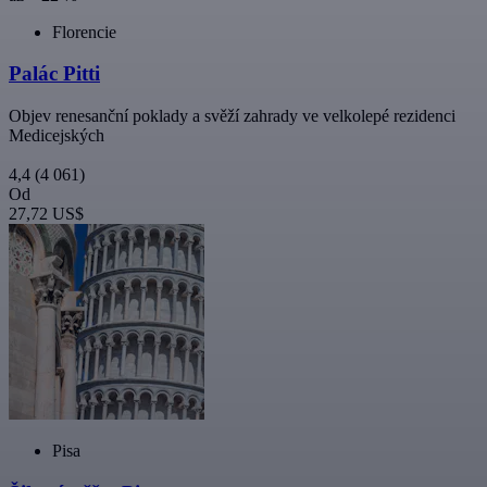
Florencie
Palác Pitti
Objev renesanční poklady a svěží zahrady ve velkolepé rezidenci
Medicejských
4,4
(4 061)
Od
27,72 US$
Pisa