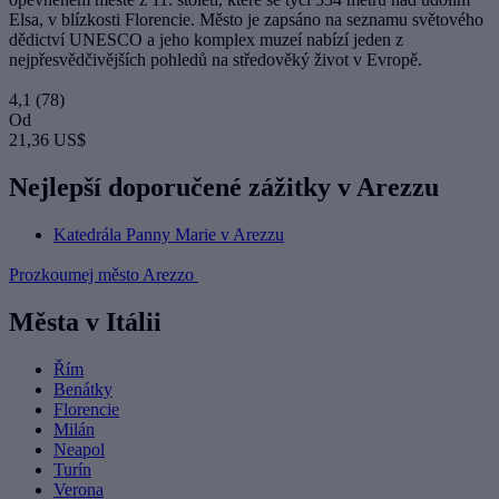
Elsa, v blízkosti Florencie. Město je zapsáno na seznamu světového
dědictví UNESCO a jeho komplex muzeí nabízí jeden z
nejpřesvědčivějších pohledů na středověký život v Evropě.
4,1
(78)
Od
21,36 US$
Nejlepší doporučené zážitky v Arezzu
Katedrála Panny Marie v Arezzu
Prozkoumej město Arezzo
Města v Itálii
Řím
Benátky
Florencie
Milán
Neapol
Turín
Verona