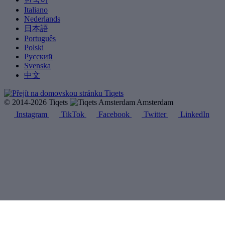
Italiano
Nederlands
日本語
Português
Polski
Русский
Svenska
中文
© 2014-2026 Tiqets
Amsterdam
Instagram
TikTok
Facebook
Twitter
LinkedIn