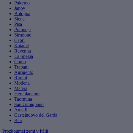
Palermo
Janov
Bologna
Siena
Pisa
Pompeje
Sirmione
Capri
Katánie
Ravenna
La Spezia
Como
Trapani
Agrigento
Rimini
Modena
Matera
Herculaneum
Taormina
San Gimignano
Amalfi
Castelnuovo del Garda
Bari
Prozkoumej zemi v Itálii