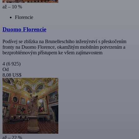
až – 10 %
Florencie
Duomo Florencie
Podívej se zblízka na Brunelleschiho inženýrství s přeskočením
fronty na Duomo Florence, okamžitým mobilním potvrzením a
bezproblémovým přístupem ke všem zajímavostem
4
(6 925)
Od
8,08 US$
až – 22 %