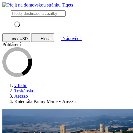
Nápověda
cs / USD
Hledat
Přihlášení
v Itálii
Toskánsko
Arezzo
Katedrála Panny Marie v Arezzu