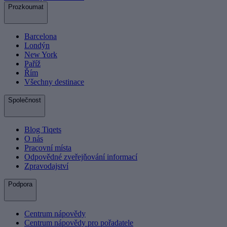
Prozkoumat
Barcelona
Londýn
New York
Paříž
Řím
Všechny destinace
Společnost
Blog Tiqets
O nás
Pracovní místa
Odpovědné zveřejňování informací
Zpravodajství
Podpora
Centrum nápovědy
Centrum nápovědy pro pořadatele