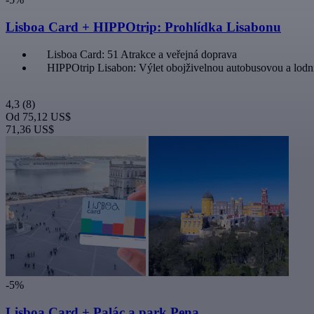
Lisboa Card + HIPPOtrip: Prohlídka Lisabonu
Lisboa Card: 51 Atrakce a veřejná doprava
HIPPOtrip Lisabon: Výlet obojživelnou autobusovou a lodn
4,3
(8)
Od
75,12 US$
71,36 US$
-5%
Lisboa Card + Palác a park Pena