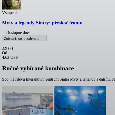
Vstupenka
Mýty a legendy Sintry: přeskoč frontu
Dostupné dnes
Zobrazit, co je zahrnuto
3,9
(7)
Od
4,62 US$
Ručně vybírané kombinace
Spoj návštěvu Interaktivní centrum Sintra Mýty a legendy s dalšími o