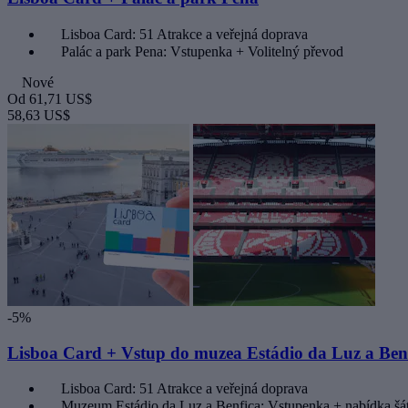
Lisboa Card: 51 Atrakce a veřejná doprava
Palác a park Pena: Vstupenka + Volitelný převod
Nové
Od
61,71 US$
58,63 US$
-5%
Lisboa Card + Vstup do muzea Estádio da Luz a Ben
Lisboa Card: 51 Atrakce a veřejná doprava
Muzeum Estádio da Luz a Benfica: Vstupenka + nabídka šá