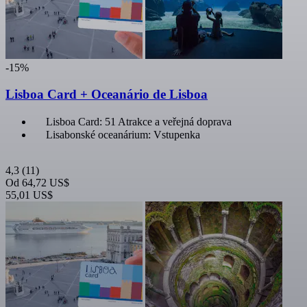
-15%
Lisboa Card + Oceanário de Lisboa
Lisboa Card: 51 Atrakce a veřejná doprava
Lisabonské oceanárium: Vstupenka
4,3
(11)
Od
64,72 US$
55,01 US$