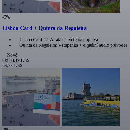
-5%
Lisboa Card + Quinta da Regaleira
Lisboa Card: 51 Atrakce a veřejná doprava
Quinta da Regaleira: Vstupenka + digitální audio průvodce
Nové
Od
68,19 US$
64,78 US$
-5%