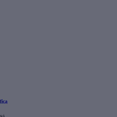
fica
tků