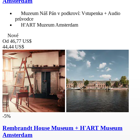
Amsterdam
Muzeum Náš Pán v podkroví: Vstupenka + Audio
průvodce
H'ART Muzeum Amsterdam
Nové
Od
46,77 US$
44,44 US$
-5%
Rembrandt House Museum + H'ART Museum
Amsterdam