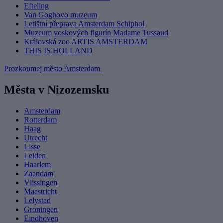
Efteling
Van Goghovo muzeum
Letištní přeprava Amsterdam Schiphol
Muzeum voskových figurín Madame Tussaud
Královská zoo ARTIS AMSTERDAM
THIS IS HOLLAND
Prozkoumej město Amsterdam
Města v Nizozemsku
Amsterdam
Rotterdam
Haag
Utrecht
Lisse
Leiden
Haarlem
Zaandam
Vlissingen
Maastricht
Lelystad
Groningen
Eindhoven