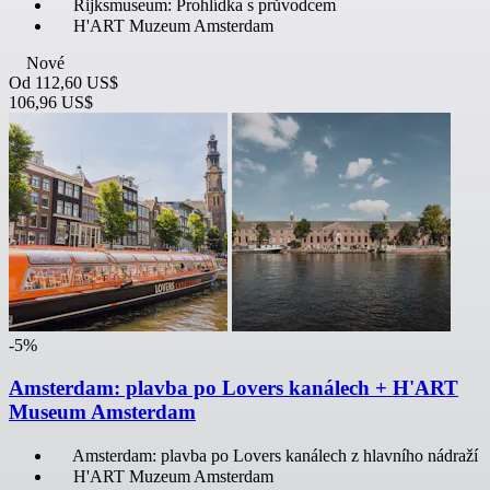
Rijksmuseum: Prohlídka s průvodcem
H'ART Muzeum Amsterdam
Nové
Od
112,60 US$
106,96 US$
-5%
Amsterdam: plavba po Lovers kanálech + H'ART
Museum Amsterdam
Amsterdam: plavba po Lovers kanálech z hlavního nádraží
H'ART Muzeum Amsterdam