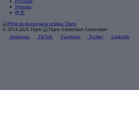
Русский
Svenska
中文
© 2014-2026 Tiqets
Amsterdam
Instagram
TikTok
Facebook
Twitter
LinkedIn