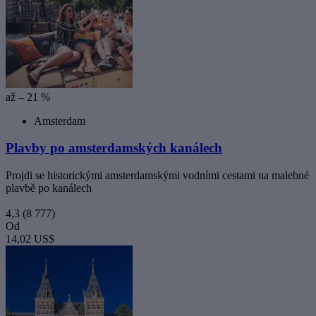
až – 21 %
Amsterdam
Plavby po amsterdamských kanálech
Projdi se historickými amsterdamskými vodními cestami na malebné
plavbě po kanálech
4,3
(8 777)
Od
14,02 US$