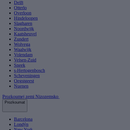
Delft
Otterlo
Overloon
Hindeloopen
Slagharen
Noordwijk
Kaatsheuvel
Zundert
Wolvega
Waalwijk
Volendam
Velsen-Zuid
Sneek
s-Hertogenbosch
Scheveningen
Oegstgeest
Nuenen
Prozkoumej zemi Nizozemsko
Prozkoumat
Barcelona
Londýn
New York