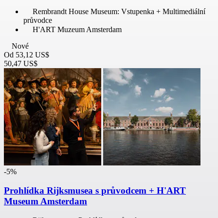
Rembrandt House Museum: Vstupenka + Multimediální
průvodce
H'ART Muzeum Amsterdam
Nové
Od
53,12 US$
50,47 US$
-5%
Prohlídka Rijksmusea s průvodcem + H'ART
Museum Amsterdam