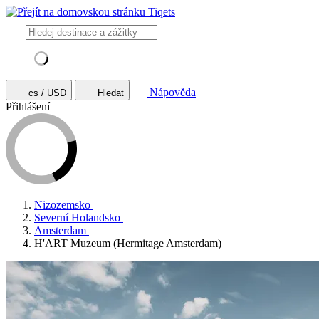
Nápověda
cs / USD
Hledat
Přihlášení
Nizozemsko
Severní Holandsko
Amsterdam
H'ART Muzeum (Hermitage Amsterdam)