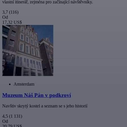
vlastní itinerář, zejména pro začínající návštěvníky.
3,7
(116)
Od
17,32 US$
Amsterdam
Muzeum Náš Pán v podkroví
Navštiv skrytý kostel a seznam se s jeho historií
4,5
(1 131)
Od
20,79 US$