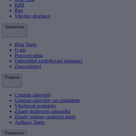
Paříž
Řím
Všechny destinace
Společnost
Blog Tiqets
O nás
Pracovní místa
Odpovědné zveřejňování informací
Zpravodajství
Podpora
Centrum nápovědy
Centrum nápovědy pro pořadatele
Všeobecné podmínky
Zásady hodnocení zákazníků
Zásady ochrany osobních údajů
Aplikace Tiqets
Partnerství