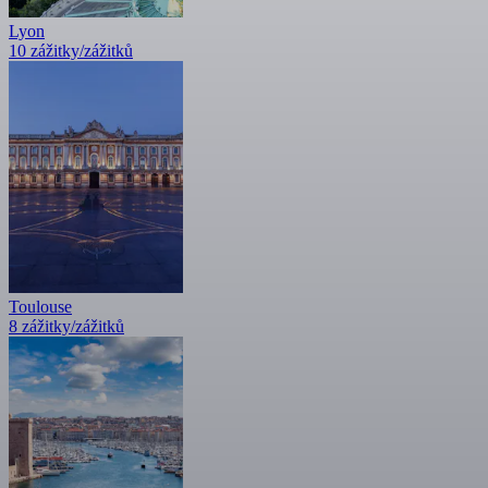
Lyon
10 zážitky/zážitků
Toulouse
8 zážitky/zážitků