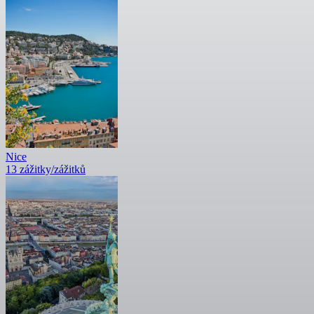
Nice
13 zážitky/zážitků