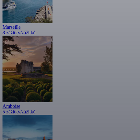
Marseille
8 zážitky/zážitků
Amboise
5 zážitky/zážitků