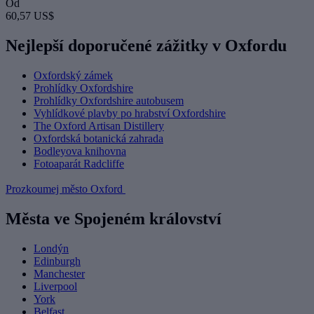
Od
60,57 US$
Nejlepší doporučené zážitky v Oxfordu
Oxfordský zámek
Prohlídky Oxfordshire
Prohlídky Oxfordshire autobusem
Vyhlídkové plavby po hrabství Oxfordshire
The Oxford Artisan Distillery
Oxfordská botanická zahrada
Bodleyova knihovna
Fotoaparát Radcliffe
Prozkoumej město Oxford
Města ve Spojeném království
Londýn
Edinburgh
Manchester
Liverpool
York
Belfast