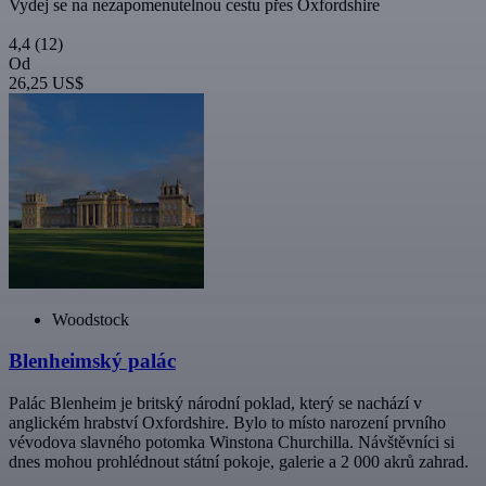
Vydej se na nezapomenutelnou cestu přes Oxfordshire
4,4
(12)
Od
26,25 US$
Woodstock
Blenheimský palác
Palác Blenheim je britský národní poklad, který se nachází v
anglickém hrabství Oxfordshire. Bylo to místo narození prvního
vévodova slavného potomka Winstona Churchilla. Návštěvníci si
dnes mohou prohlédnout státní pokoje, galerie a 2 000 akrů zahrad.