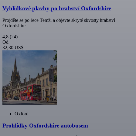
Vyhlídkové plavby po hrabství Oxfordshire
Projděte se po řece Temži a objevte skryté skvosty hrabství
Oxfordshire
4,8
(24)
Od
32,30 US$
Oxford
Prohlídky Oxfordshire autobusem