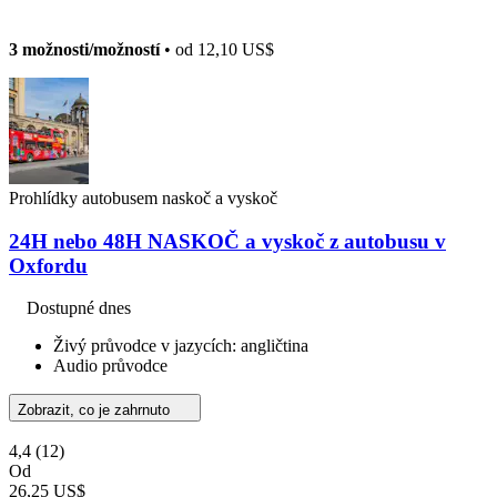
3 možnosti/možností
• od
12,10 US$
Prohlídky autobusem naskoč a vyskoč
24H nebo 48H NASKOČ a vyskoč z autobusu v
Oxfordu
Dostupné dnes
Živý průvodce v jazycích: angličtina
Audio průvodce
Zobrazit, co je zahrnuto
4,4
(12)
Od
26,25 US$