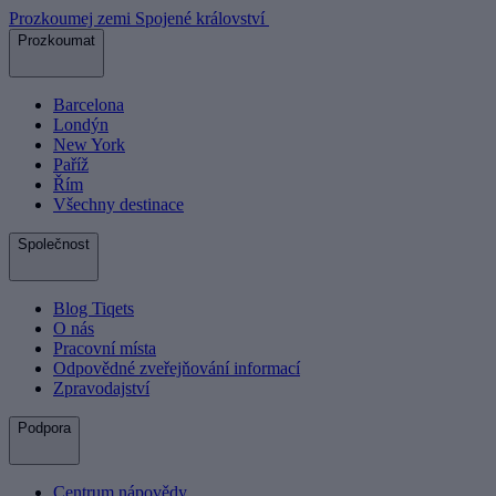
Prozkoumej zemi Spojené království
Prozkoumat
Barcelona
Londýn
New York
Paříž
Řím
Všechny destinace
Společnost
Blog Tiqets
O nás
Pracovní místa
Odpovědné zveřejňování informací
Zpravodajství
Podpora
Centrum nápovědy