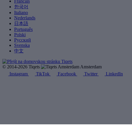
Français
한국어
Italiano
Nederlands
日本語
Português
Polski
Русский
Svenska
中文
© 2014-2026 Tiqets
Amsterdam
Instagram
TikTok
Facebook
Twitter
LinkedIn