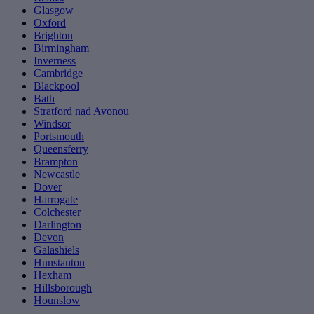
Glasgow
Oxford
Brighton
Birmingham
Inverness
Cambridge
Blackpool
Bath
Stratford nad Avonou
Windsor
Portsmouth
Queensferry
Brampton
Newcastle
Dover
Harrogate
Colchester
Darlington
Devon
Galashiels
Hunstanton
Hexham
Hillsborough
Hounslow