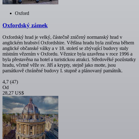
Oxford
Oxfordský zámek
Oxfordský hrad je velký, částečně zničený normanský hrad v
anglickém hrabství Oxfordshire. Většina hradu byla zničena během
anglické občanské války a v 18. století se zbývající budovy staly
místním vězením v Oxfordu. Věznice byla uzavřena v roce 1996 a
byla přestavěna na hotel a turistickou atrakci. Středověké pozůstatky
hradu, včetně věže sv. Jiří a krypty, stejně jako motte, jsou
památkově chráněné budovy I. stupně a plánovaný památník.
4,7
(47)
Od
28,27 US$