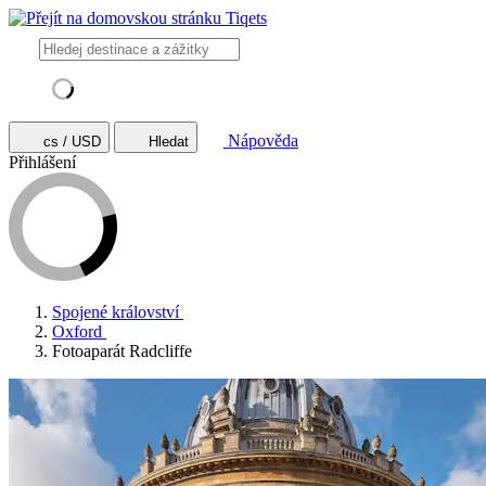
Nápověda
cs / USD
Hledat
Přihlášení
Spojené království
Oxford
Fotoaparát Radcliffe