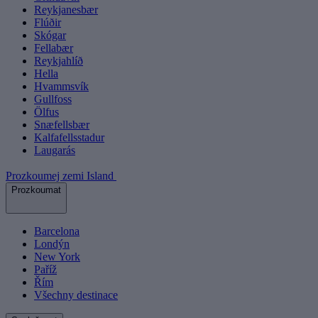
Reykjanesbær
Flúðir
Skógar
Fellabær
Reykjahlíð
Hella
Hvammsvík
Gullfoss
Ölfus
Snæfellsbær
Kalfafellsstadur
Laugarás
Prozkoumej zemi Island
Prozkoumat
Barcelona
Londýn
New York
Paříž
Řím
Všechny destinace