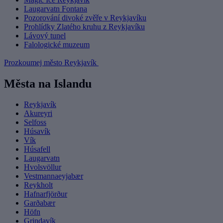
Laugarvatn Fontana
Pozorování divoké zvěře v Reykjavíku
Prohlídky Zlatého kruhu z Reykjavíku
Lávový tunel
Falologické muzeum
Prozkoumej město Reykjavík
Města na Islandu
Reykjavík
Akureyri
Selfoss
Húsavík
Vík
Húsafell
Laugarvatn
Hvolsvöllur
Vestmannaeyjabær
Reykholt
Hafnarfjörður
Garðabær
Höfn
Grindavík