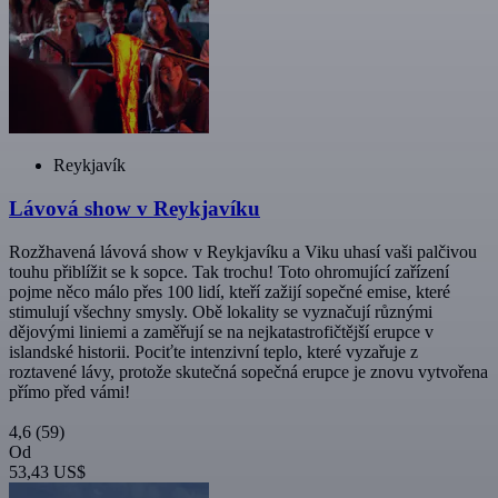
Reykjavík
Lávová show v Reykjavíku
Rozžhavená lávová show v Reykjavíku a Viku uhasí vaši palčivou
touhu přiblížit se k sopce. Tak trochu! Toto ohromující zařízení
pojme něco málo přes 100 lidí, kteří zažijí sopečné emise, které
stimulují všechny smysly. Obě lokality se vyznačují různými
dějovými liniemi a zaměřují se na nejkatastrofičtější erupce v
islandské historii. Pociťte intenzivní teplo, které vyzařuje z
roztavené lávy, protože skutečná sopečná erupce je znovu vytvořena
přímo před vámi!
4,6
(59)
Od
53,43 US$