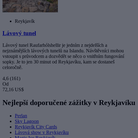
Reykjavík
Lávový tunel
Lávový tunel Raufarhólshellir je jedním z nejdelších a
nejznámějších lávových tunelů na Islandu. Návštěvníci mohou
vstoupit s průvodcem a dozvědět se něco o vnitřním fungování
sopky. Je to jen 30 minut od Reykjavíku, kam se dostaneš
celoročně.
4,6
(161)
Od
72,16 US$
Nejlepší doporučené zážitky v Reykjavíku
Perlan
Sky Lagoon
Reykjavík City Cards
Lávová show v Reykjavíku
Magic Ice Reykjavík