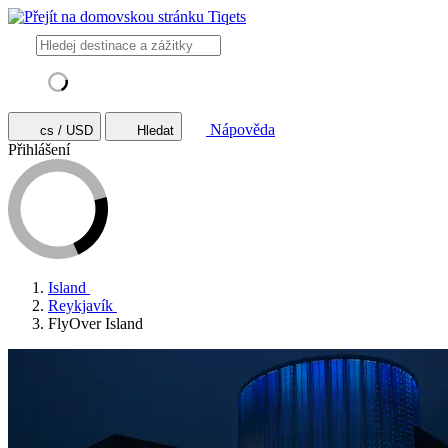
Nápověda
cs / USD
Hledat
Přihlášení
Island
Reykjavík
FlyOver Island