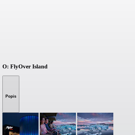
O: FlyOver Island
Popis