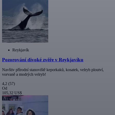
Reykjavík
Pozorování divoké zvěře v Reykjavíku
Navštiv přírodní stanoviště keporkaků, kosatek, velryb ploutví,
vorvaně a modrých velryb!
4,2
(57)
Od
105,32 US$