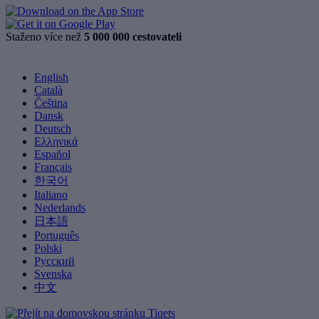
Staženo více než
5 000 000 cestovateli
English
Català
Čeština
Dansk
Deutsch
Ελληνικά
Español
Français
한국어
Italiano
Nederlands
日本語
Português
Polski
Русский
Svenska
中文