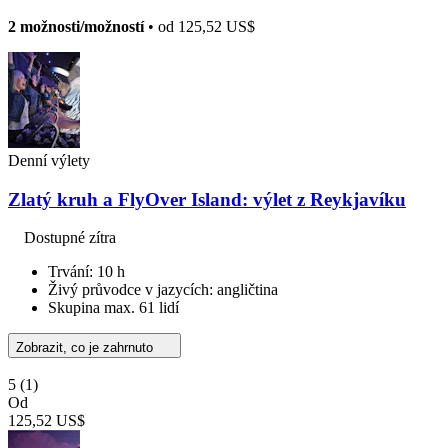
2 možnosti/možností
• od
125,52 US$
Denní výlety
Zlatý kruh a FlyOver Island: výlet z Reykjavíku
Dostupné zítra
Trvání: 10 h
Živý průvodce v jazycích: angličtina
Skupina max. 61 lidí
Zobrazit, co je zahrnuto
5
(1)
Od
125,52 US$