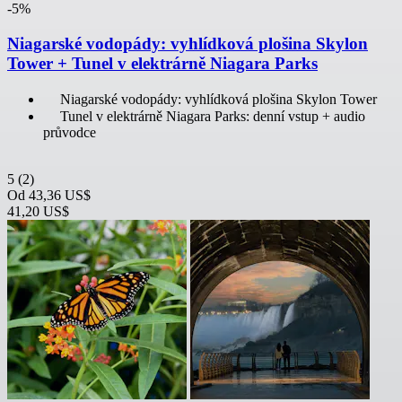
-5%
Niagarské vodopády: vyhlídková plošina Skylon
Tower + Tunel v elektrárně Niagara Parks
Niagarské vodopády: vyhlídková plošina Skylon Tower
Tunel v elektrárně Niagara Parks: denní vstup + audio
průvodce
5
(2)
Od
43,36 US$
41,20 US$