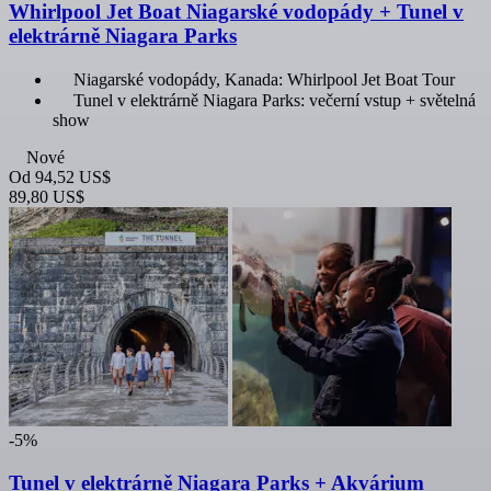
Whirlpool Jet Boat Niagarské vodopády + Tunel v
elektrárně Niagara Parks
Niagarské vodopády, Kanada: Whirlpool Jet Boat Tour
Tunel v elektrárně Niagara Parks: večerní vstup + světelná
show
Nové
Od
94,52 US$
89,80 US$
-5%
Tunel v elektrárně Niagara Parks + Akvárium