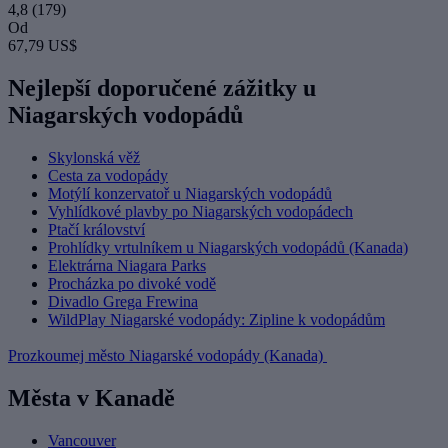
4,8
(179)
Od
67,79 US$
Nejlepší doporučené zážitky u
Niagarských vodopádů
Skylonská věž
Cesta za vodopády
Motýlí konzervatoř u Niagarských vodopádů
Vyhlídkové plavby po Niagarských vodopádech
Ptačí království
Prohlídky vrtulníkem u Niagarských vodopádů (Kanada)
Elektrárna Niagara Parks
Procházka po divoké vodě
Divadlo Grega Frewina
WildPlay Niagarské vodopády: Zipline k vodopádům
Prozkoumej město Niagarské vodopády (Kanada)
Města v Kanadě
Vancouver