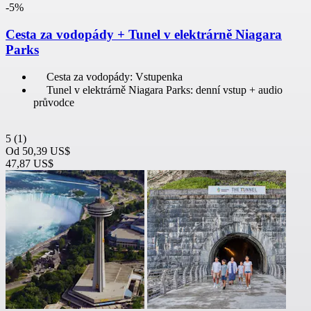
-5%
Cesta za vodopády + Tunel v elektrárně Niagara
Parks
Cesta za vodopády: Vstupenka
Tunel v elektrárně Niagara Parks: denní vstup + audio
průvodce
5
(1)
Od
50,39 US$
47,87 US$