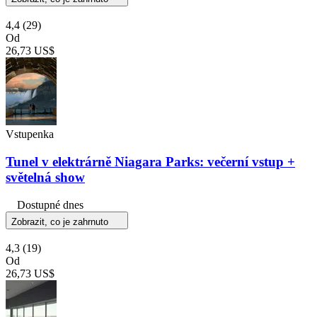
4,4
(29)
Od
26,73 US$
Vstupenka
Tunel v elektrárně Niagara Parks: večerní vstup +
světelná show
Dostupné dnes
Zobrazit, co je zahrnuto
4,3
(19)
Od
26,73 US$