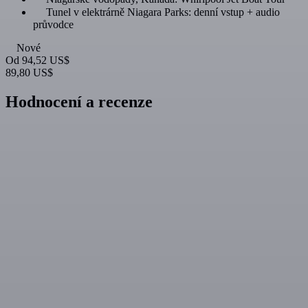
Tunel v elektrárně Niagara Parks: denní vstup + audio
průvodce
Nové
Od
94,52 US$
89,80 US$
Hodnocení a recenze