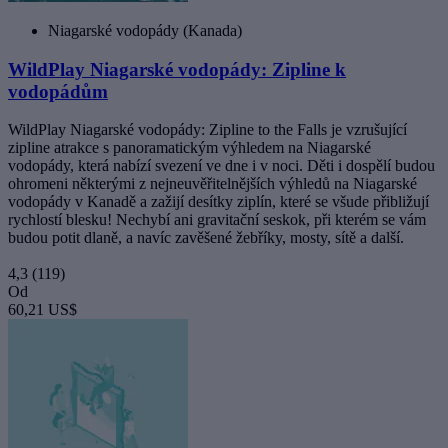
Niagarské vodopády (Kanada)
WildPlay Niagarské vodopády: Zipline k
vodopádům
WildPlay Niagarské vodopády: Zipline to the Falls je vzrušující
zipline atrakce s panoramatickým výhledem na Niagarské
vodopády, která nabízí svezení ve dne i v noci. Děti i dospělí budou
ohromeni některými z nejneuvěřitelnějších výhledů na Niagarské
vodopády v Kanadě a zažijí desítky ziplín, které se všude přibližují
rychlostí blesku! Nechybí ani gravitační seskok, při kterém se vám
budou potit dlaně, a navíc zavěšené žebříky, mosty, sítě a další.
4,3
(119)
Od
60,21 US$