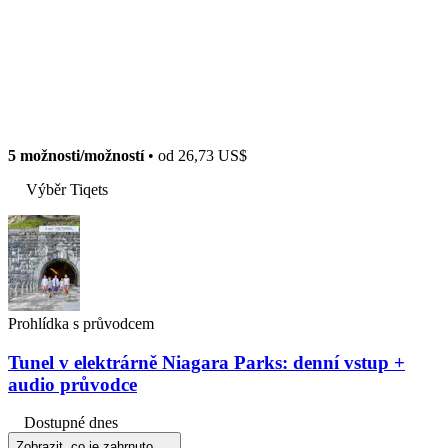
5 možnosti/možností
• od
26,73 US$
Výběr Tiqets
Prohlídka s průvodcem
Tunel v elektrárně Niagara Parks: denní vstup +
audio průvodce
Dostupné dnes
Zobrazit, co je zahrnuto