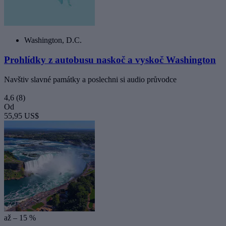
Washington, D.C.
Prohlídky z autobusu naskoč a vyskoč Washington
Navštiv slavné památky a poslechni si audio průvodce
4,6
(8)
Od
55,95 US$
až – 15 %