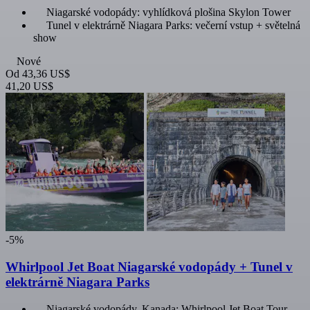
Niagarské vodopády: vyhlídková plošina Skylon Tower
Tunel v elektrárně Niagara Parks: večerní vstup + světelná
show
Nové
Od
43,36 US$
41,20 US$
-5%
Whirlpool Jet Boat Niagarské vodopády + Tunel v
elektrárně Niagara Parks
Niagarské vodopády, Kanada: Whirlpool Jet Boat Tour