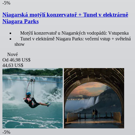
-5%
Niagarská motýlí konzervatoř + Tunel v elektrárně
Niagara Parks
Motýlí konzervatoř u Niagarských vodopádů: Vstupenka
Tunel v elektrárně Niagara Parks: večerní vstup + světelná
show
Nové
Od
46,98 US$
44,63 US$
-5%