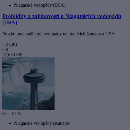
Niagarské vodopády (USA)
Prohlídky a zajímavosti u Niagarských vodopádů
(USA)
Prozkoumej nádherné vodopády na hranicích Kanady a USA
4,2
(28)
Od
37,65 US$
až – 10 %
Niagarské vodopády (Kanada)