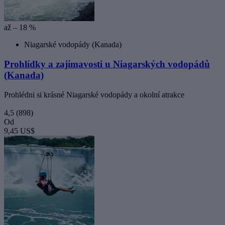
až – 18 %
Niagarské vodopády (Kanada)
Prohlídky a zajímavosti u Niagarských vodopádů
(Kanada)
Prohlédni si krásné Niagarské vodopády a okolní atrakce
4,5
(898)
Od
9,45 US$