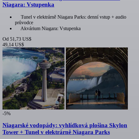
Niagara: Vstupenka
Tunel v elektrárně Niagara Parks: denní vstup + audio
průvodce
Akvárium Niagara: Vstupenka
Od
51,73 US$
49,14 US$
-5%
Niagarské vodopády: vyhlídková plošina Skylon
Tower + Tunel v elektrárně Niagara Parks