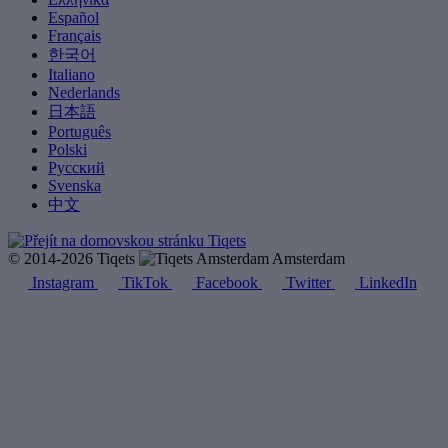
Español
Français
한국어
Italiano
Nederlands
日本語
Português
Polski
Русский
Svenska
中文
© 2014-2026 Tiqets
Amsterdam
Instagram
TikTok
Facebook
Twitter
LinkedIn