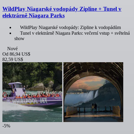
WildPlay Niagarské vodopády Zipline + Tunel v
elektrárně Niagara Parks
WildPlay Niagarské vodopády: Zipline k vodopádům
Tunel v elektrárně Niagara Parks: večerní vstup + světelná
show
Nové
Od
86,94 US$
82,59 US$
-5%