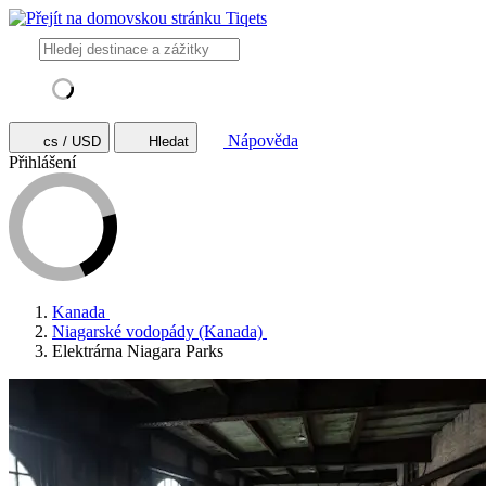
Nápověda
cs / USD
Hledat
Přihlášení
Kanada
Niagarské vodopády (Kanada)
Elektrárna Niagara Parks