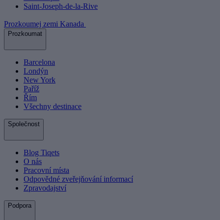
Saint-Joseph-de-la-Rive
Prozkoumej zemi Kanada
Prozkoumat
Barcelona
Londýn
New York
Paříž
Řím
Všechny destinace
Společnost
Blog Tiqets
O nás
Pracovní místa
Odpovědné zveřejňování informací
Zpravodajství
Podpora