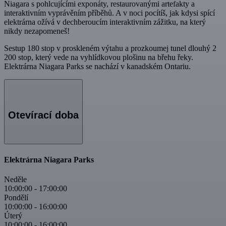
Niagara s pohlcujícími exponáty, restaurovanými artefakty a
interaktivním vyprávěním příběhů. A v noci pocítíš, jak kdysi spící
elektrárna ožívá v dechberoucím interaktivním zážitku, na který
nikdy nezapomeneš!
Sestup 180 stop v proskleném výtahu a prozkoumej tunel dlouhý 2
200 stop, který vede na vyhlídkovou plošinu na břehu řeky.
Elektrárna Niagara Parks se nachází v kanadském Ontariu.
Otevírací doba
Elektrárna Niagara Parks
Neděle
10:00:00
-
17:00:00
Pondělí
10:00:00
-
16:00:00
Úterý
10:00:00
-
16:00:00