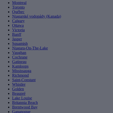
Montreal
Toronto
Québec
Niagarské vodopády (Kanada)
Calgary
Ottawa
Victoria
Banff
Jasper
Squamish
Niagara-On-The-Lake
Vaughan
Cochrane
Gatineau
Kamloops
Mississauga
Richmond
Saint-Constant
Whistler
Golden
Beaupré
Lake Louise
Britannia Beach
Brentwood Bay
Gananoque