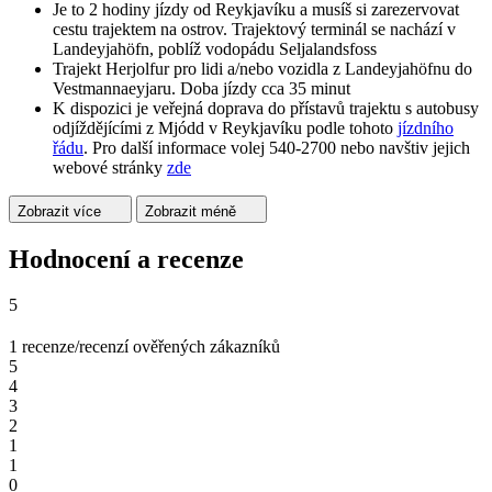
Je to 2 hodiny jízdy od Reykjavíku a musíš si zarezervovat
cestu trajektem na ostrov. Trajektový terminál se nachází v
Landeyjahöfn, poblíž vodopádu Seljalandsfoss
Trajekt Herjolfur pro lidi a/nebo vozidla z Landeyjahöfnu do
Vestmannaeyjaru. Doba jízdy cca 35 minut
K dispozici je veřejná doprava do přístavů trajektu s autobusy
odjíždějícími z Mjódd v Reykjavíku podle tohoto
jízdního
řádu
. Pro další informace volej 540-2700 nebo navštiv jejich
webové stránky
zde
Zobrazit více
Zobrazit méně
Hodnocení a recenze
5
1 recenze/recenzí ověřených zákazníků
5
4
3
2
1
1
0