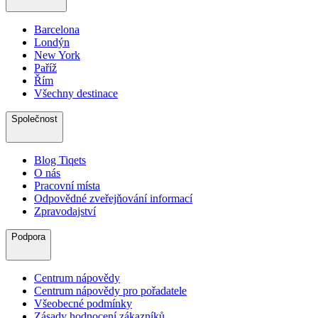
Barcelona
Londýn
New York
Paříž
Řím
Všechny destinace
Společnost
Blog Tiqets
O nás
Pracovní místa
Odpovědné zveřejňování informací
Zpravodajství
Podpora
Centrum nápovědy
Centrum nápovědy pro pořadatele
Všeobecné podmínky
Zásady hodnocení zákazníků