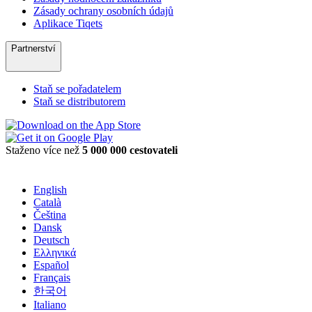
Zásady ochrany osobních údajů
Aplikace Tiqets
Partnerství
Staň se pořadatelem
Staň se distributorem
Staženo více než
5 000 000 cestovateli
English
Català
Čeština
Dansk
Deutsch
Ελληνικά
Español
Français
한국어
Italiano