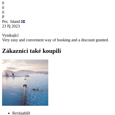
0
0
0
P
Per,
Island
23 říj 2023
Vynikající
Very easy and convenient way of booking and a discount granted.
Zákazníci také koupili
Reykjahlíð