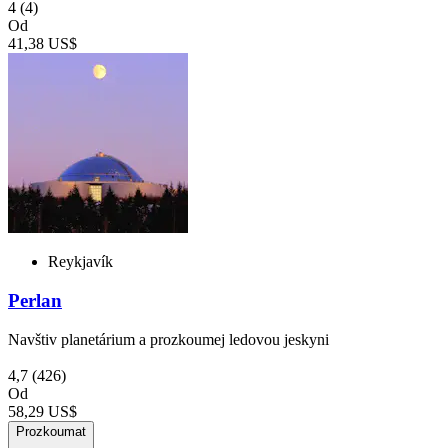
4
(4)
Od
41,38 US$
Reykjavík
Perlan
Navštiv planetárium a prozkoumej ledovou jeskyni
4,7
(426)
Od
58,29 US$
Prozkoumat