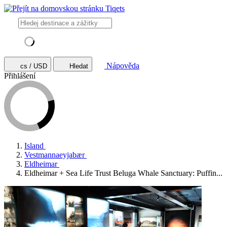
Nápověda
cs / USD
Hledat
Přihlášení
Island
Vestmannaeyjabær
Eldheimar
Eldheimar + Sea Life Trust Beluga Whale Sanctuary: Puffin...