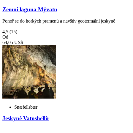
Zemní laguna Mývatn
Ponoř se do horkých pramenů a navštiv geotermální jeskyně
4,5
(15)
Od
64,05 US$
Snæfellsbær
Jeskyně Vatnshellir