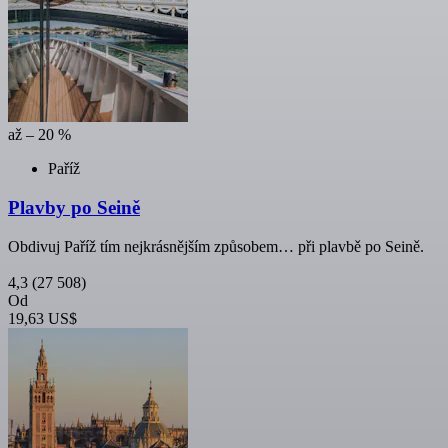
až – 20 %
Paříž
Plavby po Seině
Obdivuj Paříž tím nejkrásnějším způsobem… při plavbě po Seině.
4,3
(27 508)
Od
19,63 US$