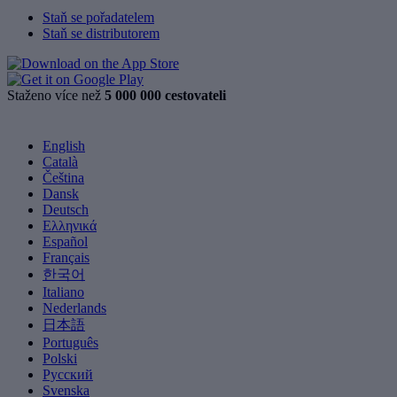
Staň se pořadatelem
Staň se distributorem
Staženo více než
5 000 000 cestovateli
English
Català
Čeština
Dansk
Deutsch
Ελληνικά
Español
Français
한국어
Italiano
Nederlands
日本語
Português
Polski
Русский
Svenska