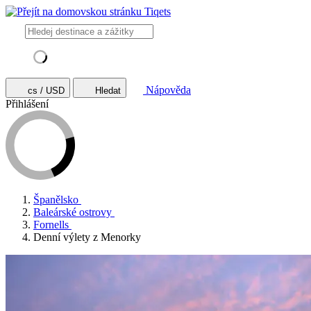
Nápověda
cs / USD
Hledat
Přihlášení
Španělsko
Baleárské ostrovy
Fornells
Denní výlety z Menorky