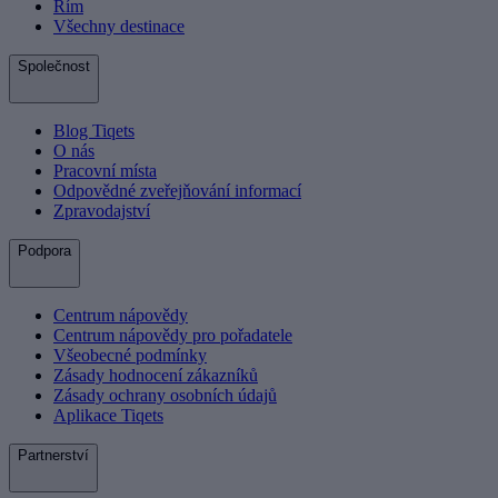
Řím
Všechny destinace
Společnost
Blog Tiqets
O nás
Pracovní místa
Odpovědné zveřejňování informací
Zpravodajství
Podpora
Centrum nápovědy
Centrum nápovědy pro pořadatele
Všeobecné podmínky
Zásady hodnocení zákazníků
Zásady ochrany osobních údajů
Aplikace Tiqets
Partnerství