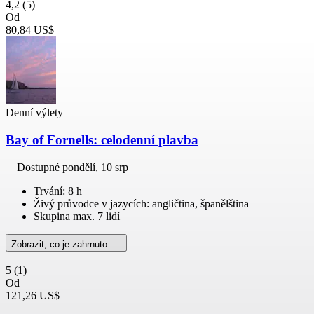
4,2
(5)
Od
80,84 US$
Denní výlety
Bay of Fornells: celodenní plavba
Dostupné
pondělí, 10 srp
Trvání: 8 h
Živý průvodce v jazycích: angličtina, španělština
Skupina max. 7 lidí
Zobrazit, co je zahrnuto
5
(1)
Od
121,26 US$