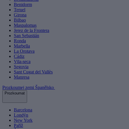
Benidorm
Teruel
Girona
Bilbao
Maspalomas
Jerez de la Frontera
San Sebastián
Ronda
Marbella
La Orotava
Cádiz
Vila-seca
Segovia
Sant Cugat del Vallès
Manresa
Prozkoumej zemi Španělsko
Prozkoumat
Barcelona
Londýn
New York
Paříž