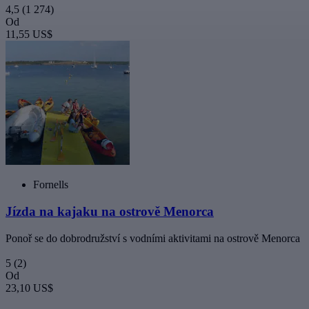
4,5
(1 274)
Od
11,55 US$
Fornells
Jízda na kajaku na ostrově Menorca
Ponoř se do dobrodružství s vodními aktivitami na ostrově Menorca
5
(2)
Od
23,10 US$