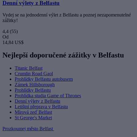
Denní výlety z Belfastu
Vydej se na jednodenní výlet z Belfastu a poznej nezapomenutelné
zážitky!
4,4
(55)
Od
14,84 US$
Nejlepší doporučené zážitky v Belfastu
Titanic Belfast
Crumlin Road Gaol
Prohlídky Belfastu autobusem
Zámek Hillsborough
Prohlídky Belfastu
Prohlídka studia Game of Thrones
Denní výlety z Belfastu
Letištní přeprava v Belfastu
Mírová zeď Belfast
St George's Market
Prozkoumej město Belfast