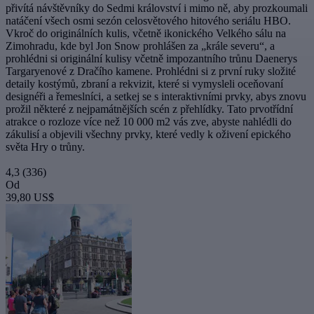
přivítá návštěvníky do Sedmi království i mimo ně, aby prozkoumali
natáčení všech osmi sezón celosvětového hitového seriálu HBO.
Vkroč do originálních kulis, včetně ikonického Velkého sálu na
Zimohradu, kde byl Jon Snow prohlášen za „krále severu“, a
prohlédni si originální kulisy včetně impozantního trůnu Daenerys
Targaryenové z Dračího kamene. Prohlédni si z první ruky složité
detaily kostýmů, zbraní a rekvizit, které si vymysleli oceňovaní
designéři a řemeslníci, a setkej se s interaktivními prvky, abys znovu
prožil některé z nejpamátnějších scén z přehlídky. Tato prvotřídní
atrakce o rozloze více než 10 000 m2 vás zve, abyste nahlédli do
zákulisí a objevili všechny prvky, které vedly k oživení epického
světa Hry o trůny.
4,3
(336)
Od
39,80 US$