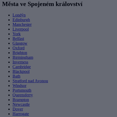
Města ve Spojeném království
Londýn
Edinburgh
Manchester
Liverpool
York
Belfast
Glasgow
Oxford
Brighton
Birmingham
Inverness
Cambridge
Blackpool
Bath
Stratford nad Avonou
Windsor
Portsmouth
Queensferry
Brampton
Newcastle
Dover
Harrogate