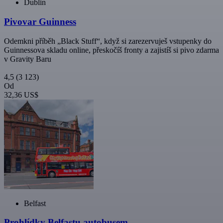
Dublin
Pivovar Guinness
Odemkni příběh „Black Stuff“, když si zarezervuješ vstupenky do
Guinnessova skladu online, přeskočíš fronty a zajistíš si pivo zdarma
v Gravity Baru
4,5
(3 123)
Od
32,36 US$
Belfast
Prohlídky Belfastu autobusem