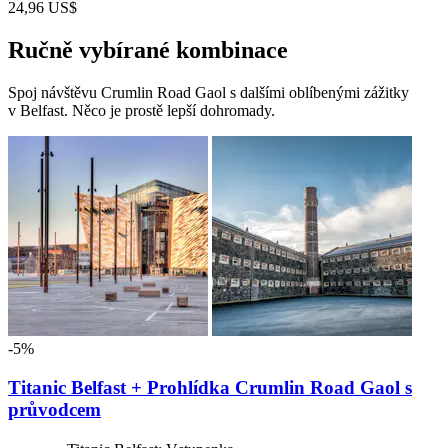
24,96 US$
Ručně vybírané kombinace
Spoj návštěvu Crumlin Road Gaol s dalšími oblíbenými zážitky
v Belfast. Něco je prostě lepší dohromady.
-5%
Titanic Belfast + Prohlídka Crumlin Road Gaol s
průvodcem