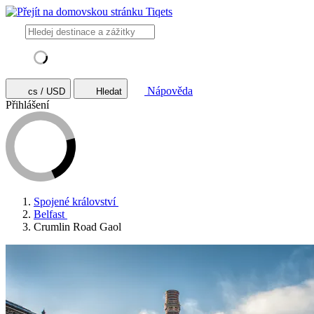
Nápověda
cs / USD
Hledat
Přihlášení
Spojené království
Belfast
Crumlin Road Gaol