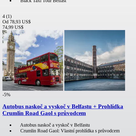
Black Taxi Tour Belfast
4
(1)
Od
78,93 US$
74,99 US$
-5%
Autobus naskoč a vyskoč v Belfastu + Prohlídka
Crumlin Road Gaol s průvodcem
Autobus naskoč a vyskoč v Belfastu
Crumlin Road Gaol: Vlastní prohlídka s průvodcem