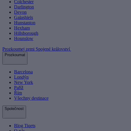
Colchester
Darlington
Devon
Galashiels
Hunstanton
Hexham
Hillsborough
Hounslow
Prozkoumej zemi Spojené království
Prozkoumat
Barcelona
Londýn
New York
Paříž
Řím
Všechny destinace
Společnost
Blog Tiqets
O nás