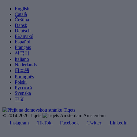
English
Català
Čeština
Dansk
Deutsch
Ελληνικά
Español
Français
한국어
Italiano
Nederlands
日本語
Português
Polski
Русский
Svenska
中文
© 2014-2026 Tiqets
Amsterdam
Instagram
TikTok
Facebook
Twitter
LinkedIn