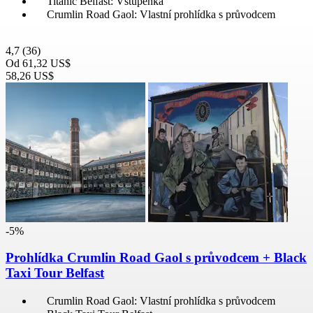
Titanic Belfast: Vstupenka
Crumlin Road Gaol: Vlastní prohlídka s průvodcem
4,7
(36)
Od
61,32 US$
58,26 US$
-5%
Prohlídka Crumlin Road Gaol s průvodcem + Black
Taxi Tour Belfast
Crumlin Road Gaol: Vlastní prohlídka s průvodcem