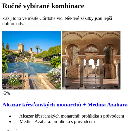
Ručně vybírané kombinace
Zažij toho ve městě Córdoba víc. Některé zážitky jsou lepší
dohromady.
-5%
Alcazar křesťanských monarchů + Medina Azahara
Alcazar křesťanských monarchů: prohlídka s průvodcem
Medina Azahara: prohlídka s průvodcem