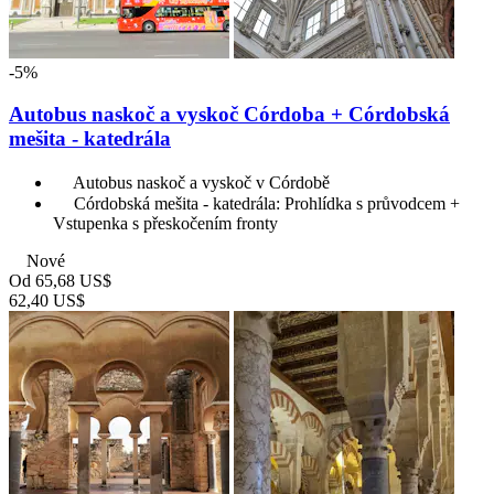
-5%
Autobus naskoč a vyskoč Córdoba + Córdobská
mešita - katedrála
Autobus naskoč a vyskoč v Córdobě
Córdobská mešita - katedrála: Prohlídka s průvodcem +
Vstupenka s přeskočením fronty
Nové
Od
65,68 US$
62,40 US$