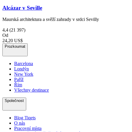
Alcázar v Seville
Maurská architektura a svěží zahrady v srdci Sevilly
4,4
(21 397)
Od
24,20 US$
Prozkoumat
Barcelona
Londýn
New York
Paříž
Řím
Všechny destinace
Společnost
Blog Tiqets
O nás
Pracovní místa