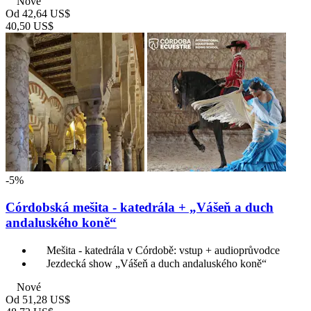
Nové
Od
42,64 US$
40,50 US$
-5%
Córdobská mešita - katedrála + „Vášeň a duch
andaluského koně“
Mešita - katedrála v Córdobě: vstup + audioprůvodce
Jezdecká show „Vášeň a duch andaluského koně“
Nové
Od
51,28 US$