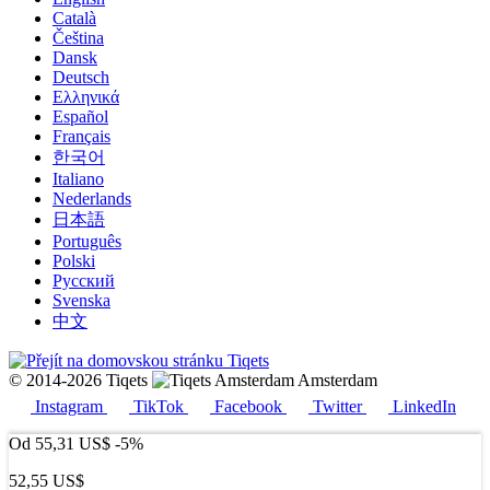
Català
Čeština
Dansk
Deutsch
Ελληνικά
Español
Français
한국어
Italiano
Nederlands
日本語
Português
Polski
Русский
Svenska
中文
© 2014-2026 Tiqets
Amsterdam
Instagram
TikTok
Facebook
Twitter
LinkedIn
Od
55,31 US$
-5%
52,55 US$