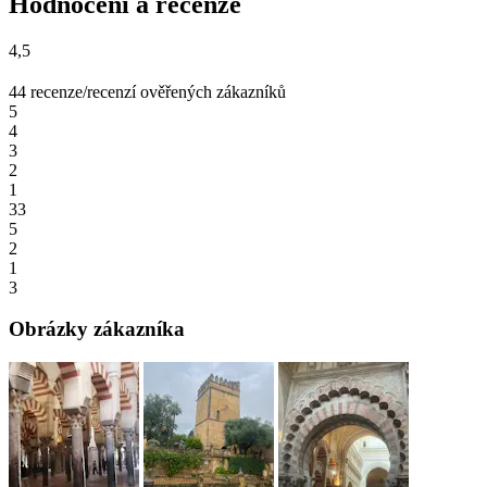
Hodnocení a recenze
4,5
44 recenze/recenzí ověřených zákazníků
5
4
3
2
1
33
5
2
1
3
Obrázky zákazníka