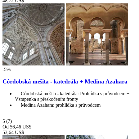
48,72 US$
-5%
Córdobská mešita - katedrála + Medina Azahara
Córdobská mešita - katedrála: Prohlídka s průvodcem +
Vstupenka s přeskočením fronty
Medina Azahara: prohlídka s průvodcem
5
(7)
Od
56,46 US$
53,64 US$