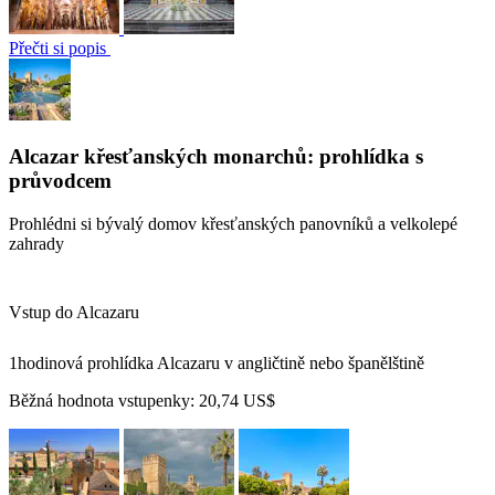
Přečti si popis
Alcazar křesťanských monarchů: prohlídka s
průvodcem
Prohlédni si bývalý domov křesťanských panovníků a velkolepé
zahrady
Vstup do Alcazaru
1hodinová prohlídka Alcazaru v angličtině nebo španělštině
Běžná hodnota vstupenky:
20,74 US$