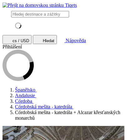
Nápověda
cs / USD
Hledat
Přihlášení
Španělsko
Andalusie
Córdoba
Córdobská mešita - katedrála
Córdobská mešita - katedrála + Alcazar křesťanských
monarchů