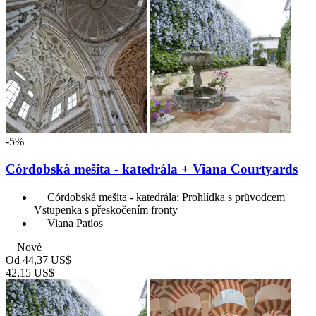
-5%
Córdobská mešita - katedrála + Viana Courtyards
Córdobská mešita - katedrála: Prohlídka s průvodcem +
Vstupenka s přeskočením fronty
Viana Patios
Nové
Od
44,37 US$
42,15 US$