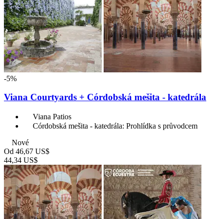
-5%
Viana Courtyards + Córdobská mešita - katedrála
Viana Patios
Córdobská mešita - katedrála: Prohlídka s průvodcem
Nové
Od
46,67 US$
44,34 US$