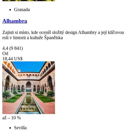
Granada
Alhambra
Zajisti si místo, kde oceníš složitý design Alhambry a její klíčovou
roli v historii a kultuře Španělska
4,4
(9 841)
Od
18,44 US$
až – 10 %
Sevilla