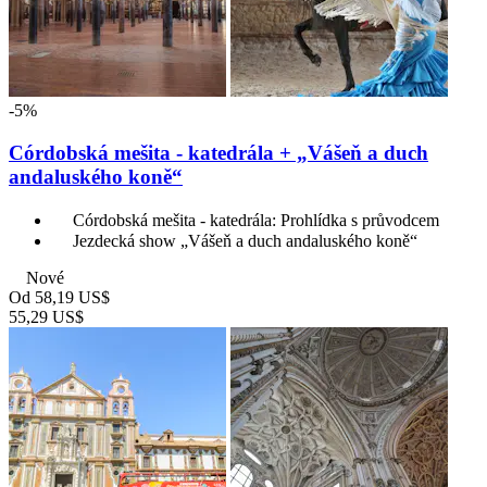
-5%
Córdobská mešita - katedrála + „Vášeň a duch
andaluského koně“
Córdobská mešita - katedrála: Prohlídka s průvodcem
Jezdecká show „Vášeň a duch andaluského koně“
Nové
Od
58,19 US$
55,29 US$